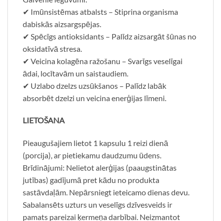
✔ Imūnsistēmas atbalsts – Stiprina organisma
dabiskās aizsargspējas.
✔ Spēcīgs antioksidants – Palīdz aizsargāt šūnas no
oksidatīvā stresa.
✔ Veicina kolagēna ražošanu – Svarīgs veselīgai
ādai, locītavām un saistaudiem.
✔ Uzlabo dzelzs uzsūkšanos – Palīdz labāk
absorbēt dzelzi un veicina enerģijas līmeni.
LIETOŠANA
Pieaugušajiem lietot 1 kapsulu 1 reizi dienā
(porcija), ar pietiekamu daudzumu ūdens.
Brīdinājumi: Nelietot alerģijas (paaugstinātas
jutības) gadījumā pret kādu no produkta
sastāvdaļām. Nepārsniegt ieteicamo dienas devu.
Sabalansēts uzturs un veselīgs dzīvesveids ir
pamats pareizai ķermeņa darbībai. Neizmantot