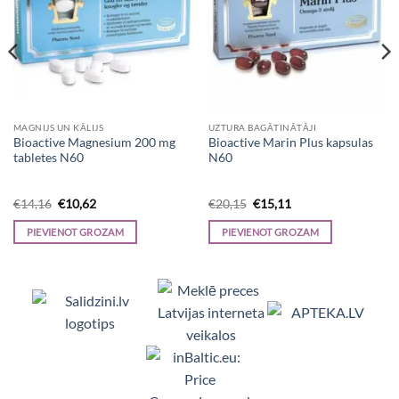
MAGNIJS UN KĀLIJS
UZTURA BAGĀTINĀTĀJI
Bioactive Magnesium 200 mg
Bioactive Marin Plus kapsulas
tabletes N60
N60
Original
Current
Original
Current
€
14,16
€
10,62
€
20,15
€
15,11
price
price
price
price
was:
is:
was:
is:
PIEVIENOT GROZAM
PIEVIENOT GROZAM
€14,16.
€10,62.
€20,15.
€15,11.
Viedpulksteņi, Makita, Ceļojumu somas, Te