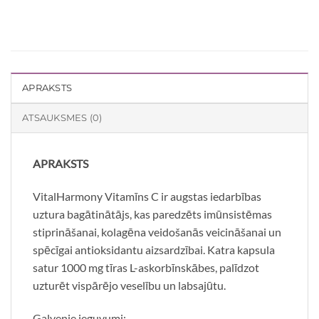
APRAKSTS
ATSAUKSMES (0)
APRAKSTS
VitalHarmony Vitamīns C ir augstas iedarbības
uztura bagātinātājs, kas paredzēts imūnsistēmas
stiprināšanai, kolagēna veidošanās veicināšanai un
spēcīgai antioksidantu aizsardzībai. Katra kapsula
satur 1000 mg tīras L-askorbīnskābes, palīdzot
uzturēt vispārējo veselību un labsajūtu.
Galvenie ieguvumi: