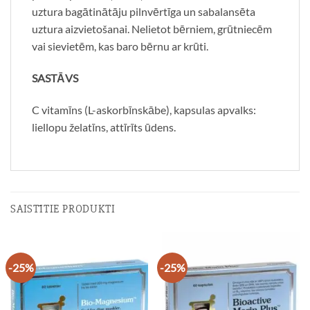
uztura bagātinātāju pilnvērtīga un sabalansēta
uztura aizvietošanai. Nelietot bērniem, grūtniecēm
vai sievietēm, kas baro bērnu ar krūti.
SASTĀVS
C vitamīns (L-askorbīnskābe), kapsulas apvalks:
liellopu želatīns, attīrīts ūdens.
SAISTĪTIE PRODUKTI
-25%
-25%