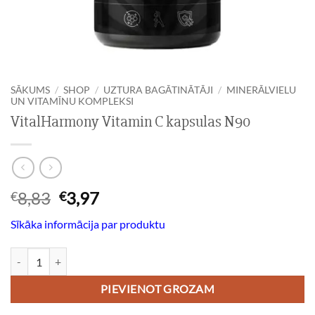
SĀKUMS
/
SHOP
/
UZTURA BAGĀTINĀTĀJI
/
MINERĀLVIELU
UN VITAMĪNU KOMPLEKSI
VitalHarmony Vitamin C kapsulas N90
Original
Current
8,83
3,97
€
€
price
price
Sīkāka informācija par produktu
was:
is:
€8,83.
€3,97.
VitalHarmony Vitamin C kapsulas N90 daudzums
PIEVIENOT GROZAM