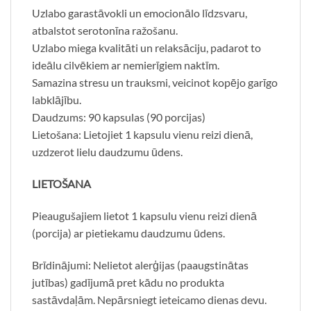
Uzlabo garastāvokli un emocionālo līdzsvaru,
atbalstot serotonīna ražošanu.
Uzlabo miega kvalitāti un relaksāciju, padarot to
ideālu cilvēkiem ar nemierīgiem naktīm.
Samazina stresu un trauksmi, veicinot kopējo garīgo
labklājību.
Daudzums: 90 kapsulas (90 porcijas)
Lietošana: Lietojiet 1 kapsulu vienu reizi dienā,
uzdzerot lielu daudzumu ūdens.
LIETOŠANA
Pieaugušajiem lietot 1 kapsulu vienu reizi dienā
(porcija) ar pietiekamu daudzumu ūdens.
Brīdinājumi: Nelietot alerģijas (paaugstinātas
jutības) gadījumā pret kādu no produkta
sastāvdaļām. Nepārsniegt ieteicamo dienas devu.