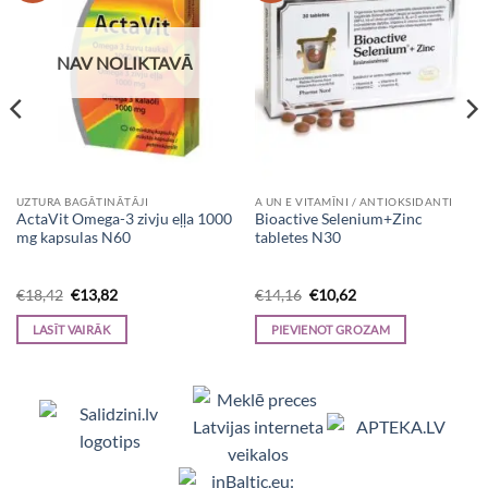
NAV NOLIKTAVĀ
UZTURA BAGĀTINĀTĀJI
A UN E VITAMĪNI / ANTIOKSIDANTI
ActaVit Omega-3 zivju eļļa 1000
Bioactive Selenium+Zinc
mg kapsulas N60
tabletes N30
Original
Current
Original
Current
€
18,42
€
13,82
€
14,16
€
10,62
price
price
price
price
was:
is:
was:
is:
LASĪT VAIRĀK
PIEVIENOT GROZAM
€18,42.
€13,82.
€14,16.
€10,62.
Viedpulksteņi, Makita, Ceļojumu somas, Te