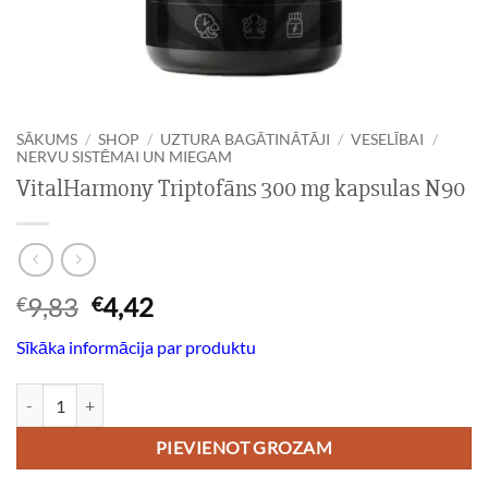
SĀKUMS
/
SHOP
/
UZTURA BAGĀTINĀTĀJI
/
VESELĪBAI
/
NERVU SISTĒMAI UN MIEGAM
VitalHarmony Triptofāns 300 mg kapsulas N90
Original
Current
9,83
4,42
€
€
price
price
Sīkāka informācija par produktu
was:
is:
€9,83.
€4,42.
VitalHarmony Triptofāns 300 mg kapsulas N90 daudzums
PIEVIENOT GROZAM