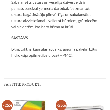
Sabalansēts uzturs un veselīgs dzīvesveids ir
pamats pareizai ķermeņa darbībai. Neizmantot
uztura bagātinātāju pilnvērtīga un sabalansēta
uztura aizvietošanai . Nelietot bērniem, grūtniecēm
vai sievietēm, kas baro bērnu ar krūti.
SASTĀVS
L-triptofāns, kapsulas apvalks: apjoma palielinātājs
hidroksipropilmetilceluloze (HPMC).
SAISTĪTIE PRODUKTI
-25%
-25%