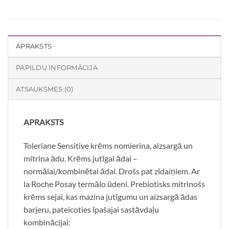
APRAKSTS
PAPILDU INFORMĀCIJA
ATSAUKSMES (0)
APRAKSTS
Toleriane Sensitive krēms nomierina, aizsargā un
mitrina ādu. Krēms jutīgai ādai –
normālai/kombinētai ādai. Drošs pat zīdaiņiem. Ar
la Roche Posay termālo ūdeni. Prebiotisks mitrinošs
krēms sejai, kas mazina jutīgumu un aizsargā ādas
barjeru, pateicoties īpašajai sastāvdaļu
kombinācijai: