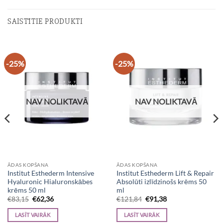
SAISTĪTIE PRODUKTI
-25%
-25%
NAV NOLIKTAVĀ
NAV NOLIKTAVĀ
ĀDAS KOPŠANA
ĀDAS KOPŠANA
Institut Esthederm Intensive
Institut Esthederm Lift & Repair
Hyaluronic Hialuronskābes
Absolūti izlīdzinošs krēms 50
krēms 50 ml
ml
Original
Current
Original
Current
€
83,15
€
62,36
€
121,84
€
91,38
price
price
price
price
was:
is:
was:
is:
LASĪT VAIRĀK
LASĪT VAIRĀK
€83,15.
€62,36.
€121,84.
€91,38.