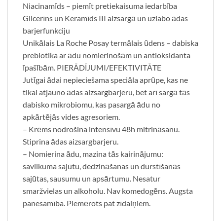
Niacinamīds – piemīt pretiekaisuma iedarbība
Glicerīns un Keramīds III aizsargā un uzlabo ādas
barjerfunkciju
Unikālais La Roche Posay termālais ūdens – dabiska
prebiotika ar ādu nomierinošām un antioksidanta
īpašībām. PIERĀDĪJUMI/EFEKTIVITĀTE
Jutīgai ādai nepieciešama speciāla aprūpe, kas ne
tikai atjauno ādas aizsargbarjeru, bet arī sargā tās
dabisko mikrobiomu, kas pasargā ādu no
apkārtējās vides agresoriem.
– Krēms nodrošina intensīvu 48h mitrināsanu.
Stiprina ādas aizsargbarjeru.
– Nomierina ādu, mazina tās kairinājumu:
savilkuma sajūtu, dedzināšanas un durstīšanās
sajūtas, sausumu un apsārtumu. Nesatur
smaržvielas un alkoholu. Nav komedogēns. Augsta
panesamība. Piemērots pat zīdaiņiem.