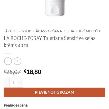
SĀKUMS
/
SHOP
/
ĀDAS KOPŠANA
/
SEJA
/
KRĒMI / GĒLI
LA ROCHE-POSAY Toleriane Sensitive sejas
krēms 40 ml
Original
Current
25,07
18,80
€
€
price
price
LA ROCHE-POSAY Toleriane Sensitive sejas krēms 40 ml daudzums
was:
is:
€25,07.
€18,80.
PIEVIENOT GROZAM
Piegādes cena