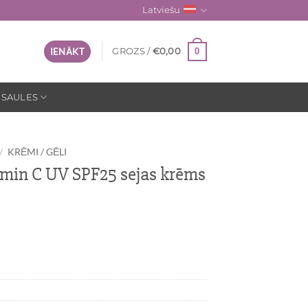
Latviešu
0
IENĀKT
GROZS /
€
0,00
 SAULES
/
KRĒMI / GĒLI
in C UV SPF25 sejas krēms