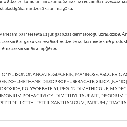
jauno ādas tvirtumu un mirdzumu. Samazina redzamās novecošanas 
st elastīgāka, mirdzošāka un maigāka.
s. Panesamība ir testēta uz jutīgas ādas dermatologu uzraudzībā. Ā
u, saskarē ar gaisu var iekrāsoties dzeltena. Tas neietekmē produkt
 krēma saskaršanās ar apģērbu.
NONYL ISONONANOATE, GLYCERIN, MANNOSE, ASCORBIC AC
NZOYLMETHANE, DIISOPROPYL SEBACATE, SILICA [NANO] / 
DROXIDE, POLYSORBATE 61, PEG-12 DIMETHICONE, MADEC
MMONIUM POLYACRYLOYLDIMETHYL TAURATE, DISODIUM 
IPEPTIDE-1 CETYL ESTER, XANTHAN GUM, PARFUM / FRAGRA