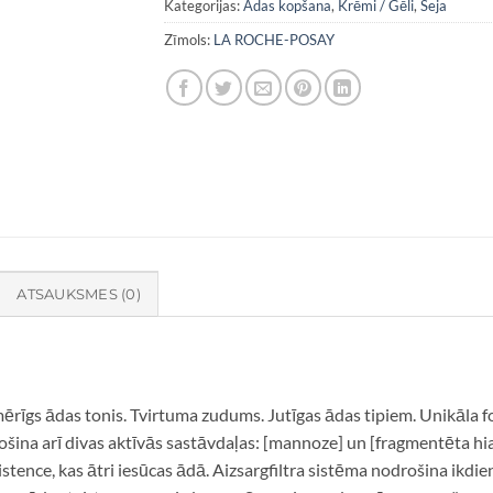
Kategorijas:
Ādas kopšana
,
Krēmi / Gēli
,
Seja
Zīmols:
LA ROCHE-POSAY
ATSAUKSMES (0)
īgs ādas tonis. Tvirtuma zudums. Jutīgas ādas tipiem. Unikāla for
šina arī divas aktīvās sastāvdaļas: [mannoze] un [fragmentēta hial
stence, kas ātri iesūcas ādā. Aizsargfiltra sistēma nodrošina ikd