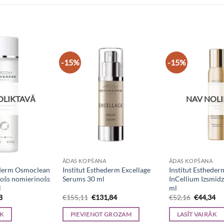
-15%
-15%
OLIKTAVĀ
NAV NOL
ĀDAS KOPŠANA
ĀDAS KOPŠANA
ederm Osmoclean
Institut Esthederm Excellage
Institut Esthede
rošs nomierinošs
Serums 30 ml
InCellium Izsmidz
l
ml
al
Current
Original
Current
Original
Cu
8
€
155,11
€
131,84
€
52,16
€
44,34
price
price
price
price
pr
is:
was:
is:
was:
is:
ĀK
PIEVIENOT GROZAM
LASĪT VAIRĀK
8.
€28,88.
€155,11.
€131,84.
€52,16.
€4