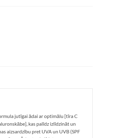
mula jutīgai ādai ar optimālu [tīra C
uronskābe], kas palīdz izlīdzināt un
ienas aizsardzību pret UVA un UVB (SPF