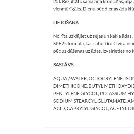
25). Rezultāti: samazina krunciņas, at
vienmērīgāks. Dienu pēc dienas āda kļū
LIETOŠANA
No rīta uzklājiet uz sejas un kakla āda
SPF25 formula, kas satur tīru C vitamīn
pēc uzklāšanas uz ādas, izvairieties no
SASTĀVS
AQUA / WATER, OCTOCRYLENE, ISO
DIMETHICONE, BUTYL METHOXYDIBE
PENTYLENE GLYCOL, POTASSIUM HY
SODIUM STEAROYL GLUTAMATE, A
ACID, CAPRYLYL GLYCOL, ACETYL D