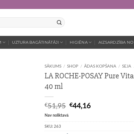
M
UZTURA BAGĀTINĀTĀJI
HIGIĒNA
AIZSARDZĪBA NO
SĀKUMS
/
SHOP
/
ĀDAS KOPŠANA
/
SEJA
LA ROCHE-POSAY Pure Vitam
40 ml
Original
Current
51,95
44,16
€
€
price
price
Nav noliktavā
was:
is:
€51,95.
€44,16.
SKU:
263