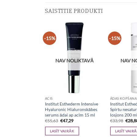
SAISTĪTIE PRODUKTI
-15%
-15%
 NOLIKTAVĀ
NAV NOLIKTAVĀ
NAV N
ANA
ACIS
ĀDAS KOPŠANA
sthederm Sensi
Institut Esthederm Intensive
Institut Esth
mierinošs
Hyaluronic Hialuronskābes
Spirtu nesatu
sks krēms 50 ml
serums ādai ap acīm 15 ml
losjons 200 m
iginal
Current
Original
Current
Origin
3,22
€
55,63
€
47,29
€
33,98
€
28,8
ice
price
price
price
price
s:
is:
was:
is:
was:
AIRĀK
LASĪT VAIRĀK
LASĪT VAIR
7,90.
€83,22.
€55,63.
€47,29.
€33,9