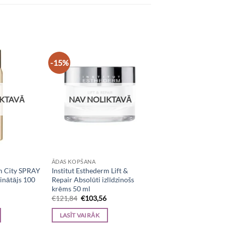
-15%
IKTAVĀ
NAV NOLIKTAVĀ
ĀDAS KOPŠANA
rm City SPRAY
Institut Esthederm Lift &
inātājs 100
Repair Absolūti izlīdzinošs
krēms 50 ml
rrent
Original
Current
€
121,84
€
103,56
ice
price
price
was:
is:
LASĪT VAIRĀK
4,34.
€121,84.
€103,56.