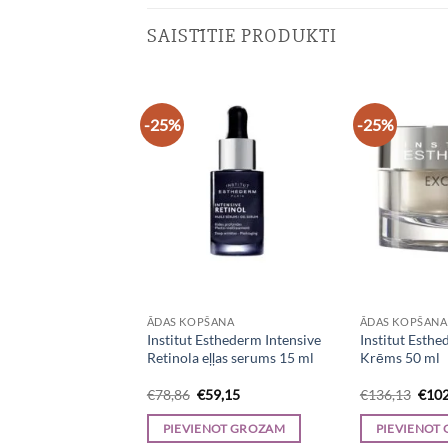
SAISTĪTIE PRODUKTI
-25%
-25%
 NOLIKTAVĀ
ANA
ĀDAS KOPŠANA
ĀDAS KOPŠANA
Esthederm Osmoclean
Institut Esthederm Intensive
Institut Esthe
aturošs nomierinošs
Retinola eļļas serums 15 ml
Krēms 50 ml
0 ml
iginal
Current
Original
Current
Orig
5,49
€
78,86
€
59,15
€
136,13
€
102
ice
price
price
price
pric
s:
is:
was:
is:
was:
AIRĀK
PIEVIENOT GROZAM
PIEVIENOT
3,98.
€25,49.
€78,86.
€59,15.
€136