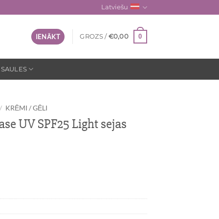
Latviešu
0
IENĀKT
GROZS /
€
0,00
 SAULES
/
KRĒMI / GĒLI
e UV SPF25 Light sejas