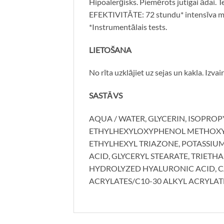
Hipoalerģisks. Piemērots jutīgai ādai. 
EFEKTIVITĀTE: 72 stundu* intensīva mit
*Instrumentālais tests.
LIETOŠANA
No rīta uzklājiet uz sejas un kakla. Izvai
SASTĀVS
AQUA / WATER, GLYCERIN, ISOPROP
ETHYLHEXYLOXYPHENOL METHOXYP
ETHYLHEXYL TRIAZONE, POTASSIUM 
ACID, GLYCERYL STEARATE, TRIETH
HYDROLYZED HYALURONIC ACID, C
ACRYLATES/C10-30 ALKYL ACRYLA