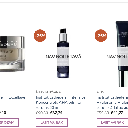
-25%
-25%
NAV NOLIKTAVĀ
NAV NOL
ĀDAS KOPŠANA
ACIS
derm Excellage
Institut Esthederm Intensive
Institut Estheder
Koncentrēts AHA pīlinga
Hyaluronic Hialu
serums 30 ml
serums ādai ap a
inal
Current
Original
Current
Original
Cu
,10
€
90,33
€
67,75
€
55,63
€
41,72
e
price
price
price
price
pr
is:
was:
is:
was:
is:
 GROZAM
LASĪT VAIRĀK
LASĪT VAIRĀK
,13.
€102,10.
€90,33.
€67,75.
€55,63.
€4