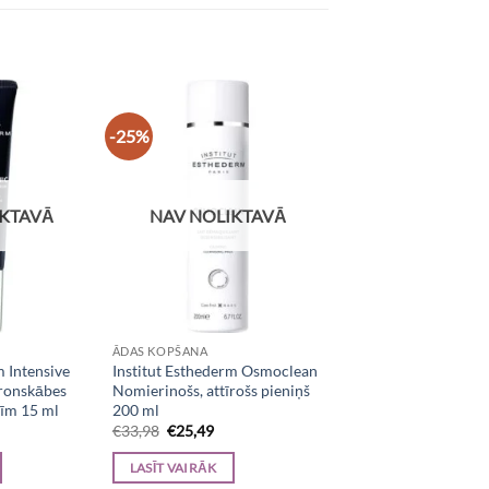
-25%
IKTAVĀ
NAV NOLIKTAVĀ
ĀDAS KOPŠANA
m Intensive
Institut Esthederm Osmoclean
ronskābes
Nomierinošs, attīrošs pieniņš
cīm 15 ml
200 ml
rrent
Original
Current
€
33,98
€
25,49
ice
price
price
was:
is:
LASĪT VAIRĀK
1,72.
€33,98.
€25,49.