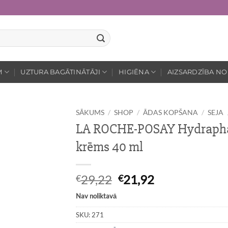
M
UZTURA BAGĀTINĀTĀJI
HIGIĒNA
AIZSARDZĪBA NO
SĀKUMS
/
SHOP
/
ĀDAS KOPŠANA
/
SEJA
LA ROCHE-POSAY Hydraphas
krēms 40 ml
Original
Current
29,22
21,92
€
€
price
price
Nav noliktavā
was:
is:
€29,22.
€21,92.
SKU:
271