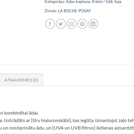
Kategorijas:
Ādas kopšana
,
Krēmi / Gēli
,
Seja
Zīmols:
LA ROCHE-POSAY
ATSAUKSMES (0)
un kombinētai ādai.
 Izstrādāts ar [tīru hialuronskābi], kas iegūta, izmantojot zaļo t
u un nostiprinātu ādu, un [UVA un UVB filtrus] ikdienas aizsardzīb