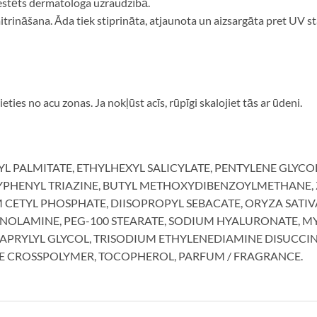
Testēts dermatologa uzraudzībā.
rināšana. Āda tiek stiprināta, atjaunota un aizsargāta pret UV s
rieties no acu zonas. Ja nokļūst acīs, rūpīgi skalojiet tās ar ūdeni.
YL PALMITATE, ETHYLHEXYL SALICYLATE, PENTYLENE GLYCOL
HENYL TRIAZINE, BUTYL METHOXYDIBENZOYLMETHANE, ZE
CETYL PHOSPHATE, DIISOPROPYL SEBACATE, ORYZA SATIVA
ANOLAMINE, PEG-100 STEARATE, SODIUM HYALURONATE, MYR
APRYLYL GLYCOL, TRISODIUM ETHYLENEDIAMINE DISUCCI
TE CROSSPOLYMER, TOCOPHEROL, PARFUM / FRAGRANCE.