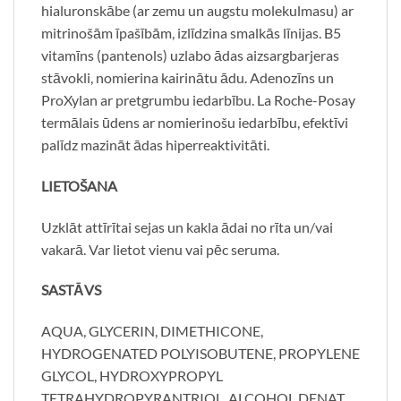
hialuronskābe (ar zemu un augstu molekulmasu) ar
mitrinošām īpašībām, izlīdzina smalkās līnijas. B5
vitamīns (pantenols) uzlabo ādas aizsargbarjeras
stāvokli, nomierina kairinātu ādu. Adenozīns un
ProXylan ar pretgrumbu iedarbību. La Roche-Posay
termālais ūdens ar nomierinošu iedarbību, efektīvi
palīdz mazināt ādas hiperreaktivitāti.
LIETOŠANA
Uzklāt attīrītai sejas un kakla ādai no rīta un/vai
vakarā. Var lietot vienu vai pēc seruma.
SASTĀVS
AQUA, GLYCERIN, DIMETHICONE,
HYDROGENATED POLYISOBUTENE, PROPYLENE
GLYCOL, HYDROXYPROPYL
TETRAHYDROPYRANTRIOL, ALCOHOL DENAT.,