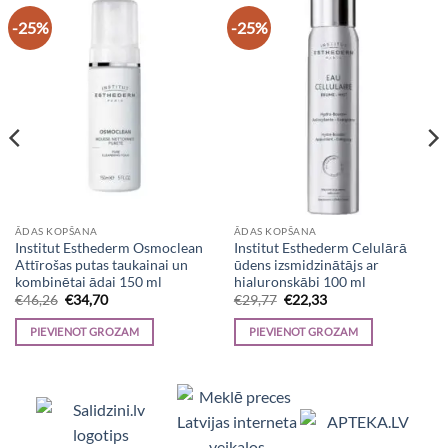
-25%
-25%
ĀDAS KOPŠANA
ĀDAS KOPŠANA
Institut Esthederm Osmoclean
Institut Esthederm Celulārā
Attīrošas putas taukainai un
ūdens izsmidzinātājs ar
kombinētai ādai 150 ml
hialuronskābi 100 ml
Original
Current
Original
Current
€
46,26
€
34,70
€
29,77
€
22,33
price
price
price
price
was:
is:
was:
is:
PIEVIENOT GROZAM
PIEVIENOT GROZAM
€46,26.
€34,70.
€29,77.
€22,33.
Viedpulksteņi, Makita, Ceļojumu somas, Te