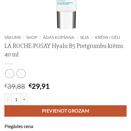
SĀKUMS
/
SHOP
/
ĀDAS KOPŠANA
/
SEJA
/
KRĒMI / GĒLI
LA ROCHE-POSAY Hyalu B5 Pretgrumbu krēms
40 ml
Original
Current
39,88
29,91
€
€
price
price
LA ROCHE-POSAY Hyalu B5 Pretgrumbu krēms 40 ml daudzums
was:
is:
€39,88.
€29,91.
PIEVIENOT GROZAM
Piegādes cena