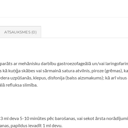
ATSAUKSMES (0)
eparāts ar mehānisku darbību gastroezofageālā un/vai laringofarin
kā kuņģa skābes vai sārmainā satura atvilnis, piroze (grēmas), k
dera uzpūšanās, klepus, disfonija (balss aizsmakums); kā arī visus
lā refluksa slimība.
-3 ml deva 5-10 minūtes pēc barošanas, vai sekot ārsta norādījumi
šanas, papildus ievadīt 1 ml devu.