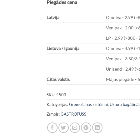
Piegādes cena
Latvija
Omniva - 2.99 (>
Venipak - 2.00 (>
LP - 2.99 (>80€ -
Lietuva / Igaunija
Omniva - 4.99 (>
Venipak - 3.50/3.
Unisend - 2.49 (>
Citas valstis
Mājas piegāde - 
SKU:
4503
Kategorijas:
Gremošanas sistēmai
,
Uztura bagātināt
Zīmols:
GASTROTUSS