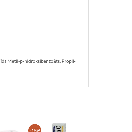
sīds,Metil-p-hidroksibenzoāts, Propil-
-15%