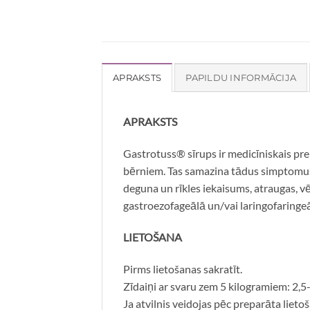
APRAKSTS
PAPILDU INFORMĀCIJA
APRAKSTS
Gastrotuss® sīrups ir medicīniskais pr
bērniem. Tas samazina tādus simptomus 
deguna un rīkles iekaisums, atraugas, vē
gastroezofageālā un/vai laringofaringeā
LIETOŠANA
Pirms lietošanas sakratīt.
Zīdaiņi ar svaru zem 5 kilogramiem: 2,5
Ja atvilnis veidojas pēc preparāta lieto