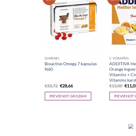
AMĪNI / ANTIOKSIDANTI
ĢIMENEI
C VITAMĪNS
 Selenium+Zinc
Bioactive Omega 7 kapsulas
ADDITIVA Hei
90
N60
Orange Ingver
Vitamīns + Ci
Vitamīns kars
iginal
Current
Original
Current
Origin
7,96
€
33,72
€
28,66
€
13,00
€
11,0
ice
price
price
price
price
s:
is:
was:
is:
was:
NOT GROZAM
PIEVIENOT GROZAM
PIEVIENOT
2,89.
€27,96.
€33,72.
€28,66.
€13,0