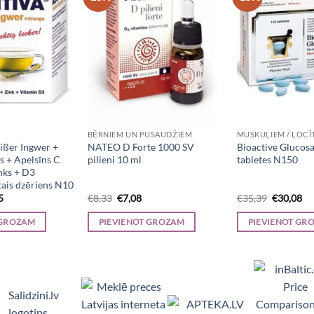
BĒRNIEM UN PUSAUDŽIEM
ßer Ingwer +
NATEO D Forte 1000 SV
Bioactive Glucos
s + Apelsīns C
pilieni 10 ml
tabletes N150
nks + D3
tais dzēriens N10
al
Current
Original
Current
Original
Cu
5
€
8,33
€
7,08
€
35,39
€
30,08
price
price
price
price
pr
is:
was:
is:
was:
is:
 GROZAM
PIEVIENOT GROZAM
PIEVIENOT GR
0.
€11,05.
€8,33.
€7,08.
€35,39.
€3
Viedpulksteņi, Makita, Ceļojumu somas, Teltis, Appl