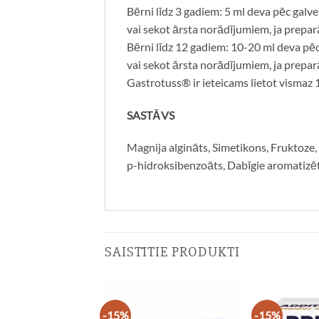
Bērni līdz 3 gadiem: 5 ml deva pēc galv
vai sekot ārsta norādījumiem, ja prepar
Bērni līdz 12 gadiem: 10-20 ml deva pēc
vai sekot ārsta norādījumiem, ja prepar
Gastrotuss® ir ieteicams lietot vismaz 
SASTĀVS
Magnija algināts, Simetikons, Fruktoze,
p-hidroksibenzoāts, Dabīgie aromatizētā
SAISTĪTIE PRODUKTI
-15%
-15%