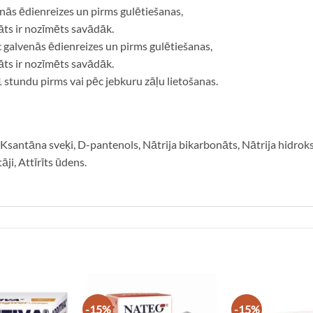
enās ēdienreizes un pirms gulētiešanas,
āts ir nozīmēts savādāk.
 galvenās ēdienreizes un pirms gulētiešanas,
āts ir nozīmēts savādāk.
1 stundu pirms vai pēc jebkuru zāļu lietošanas.
 Ksantāna sveķi, D-pantenols, Nātrija bikarbonāts, Nātrija hidrok
ji, Attīrīts ūdens.
-15%
-15%