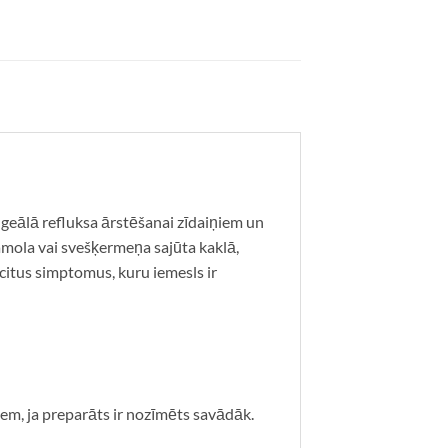
geālā refluksa ārstēšanai zīdaiņiem un
amola vai svešķermeņa sajūta kaklā,
 citus simptomus, kuru iemesls ir
em, ja preparāts ir nozīmēts savādāk.