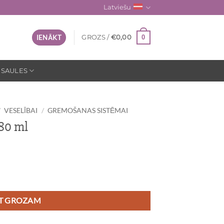
Latviešu
0
IENĀKT
GROZS /
€
0,00
 SAULES
/
VESELĪBAI
/
GREMOŠANAS SISTĒMAI
80 ml
OT GROZAM