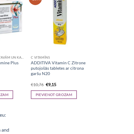
MUSKUĻIEM / LOCĪTAVĀM UN KAULIEM
C VITAMĪNS
amine Plus
ADDITIVA Vitamin C Zitrone
putojošās tabletes ar citrona
garšu N20
rrent
Original
Current
€
10,76
€
9,15
ice
price
price
was:
is:
OZAM
PIEVIENOT GROZAM
0,08.
€10,76.
€9,15.
e, Aerogrili, Sporta uzturs, Kaķu barība