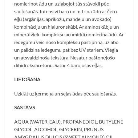
nomierinot ādu un uzlabojot tās stāvokli pēc
sauļošanās. Intensīvi baro un mitrina ādu ar četru
eļļu (argānijas, aprikožu, mandeļu un avokado)
kombināciju un hialuronskābi. Ar aminoskābju un
minerālvielu kompleksu acumirklī nomierina ādu. Ar
iedegumu veicinošo kompleksu pastiprina, uzlabo
un paildzina iedegumu pat bez UV stariem. Viegla
un atsvaidzinoša tekstūra. Nesatur paštonējošo
dihidroksiacetonu. Satur 4 barojošas eļļas.
LIETOŠANA
Uzklāt uz ķermeņa un sejas ādas pēc sauļošanās.
SASTĀVS
AQUA (WATER, EAU), PROPANEDIOL, BUTYLENE
GLYCOL, ALCOHOL, GLYCERIN, PRUNUS
AMYGDALUS DULCIS (SWEET ALMOND) OIL,