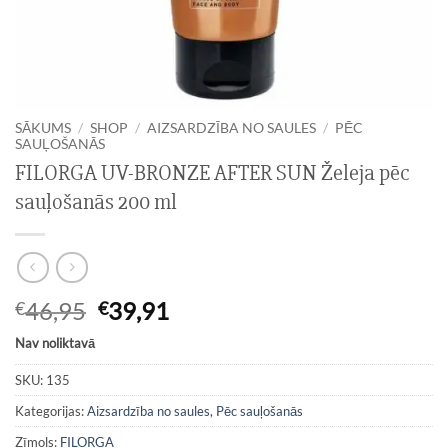
SĀKUMS
/
SHOP
/
AIZSARDZĪBA NO SAULES
/
PĒC
SAUĻOŠANĀS
FILORGA UV-BRONZE AFTER SUN Želeja pēc
sauļošanās 200 ml
Original
Current
46,95
39,91
€
€
price
price
Nav noliktavā
was:
is:
€46,95.
€39,91.
SKU:
135
Kategorijas:
Aizsardzība no saules
,
Pēc sauļošanās
Zīmols:
FILORGA