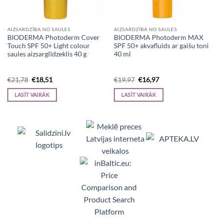
AIZSARDZĪBA NO SAULES
AIZSARDZĪBA NO SAULES
BIODERMA Photoderm Cover
BIODERMA Photoderm MAX
Touch SPF 50+ Light colour
SPF 50+ akvafluīds ar gaišu toni
saules aizsarglīdzeklis 40 g
40 ml
Original
Current
Original
Current
€
21,78
€
18,51
€
19,97
€
16,97
price
price
price
price
was:
is:
was:
is:
LASĪT VAIRĀK
LASĪT VAIRĀK
€21,78.
€18,51.
€19,97.
€16,97.
Viedpulksteņi, Makita, Ceļojumu somas, Te