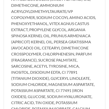
DIMETHICONE, AMMONIUM
ACRYLOYLDIMETHYLTAURATE/VP
COPOLYMER, SODIUM COCOYL AMINO ACIDS,
PHENOXYETHANOL, VITEX AGNUS CASTUS
EXTRACT, PROPYLENE GLYCOL, ARGANIA
SPINOSA KERNEL OIL, PRUNUS ARMENIACA
(APRICOT) KERNEL OIL, PERSEA GRATISSIMA
(AVOCADO) OIL, CETEARYL DIMETHICONE
CROSSPOLYMER, CHLORPHENESIN, PARFUM
(FRAGRANCE), SUCROSE PALMITATE,
SARCOSINE, ACETYL TYROSINE, MICA,
INOSITOL, DISODIUM EDTA, CI 77891
(TITANIUM DIOXIDE), GLYCERYL LINOLEATE,
SODIUM CHLORIDE, MAGNESIUM ASPARTATE,
POTASSIUM ASPARTATE, CI 77491 (IRON
OXIDES), GLUCOSE, SODIUM HYALURONATE,
CITRIC ACID, TIN OXIDE, POTASSIUM
CHLORIDE, POTASSIUM SORBATE, CALCIUM