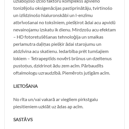
uzlabojošo izcilo faktoru komplekss apvieno
tonizējošu oksigenācijas pastiprinātāju, tvirtinošo
un izlīdzinošo hialuronskābi un l-enzīmu
atbrīvošanai no toksīniem, piešķirot ādai acu apvidū
nevainojamu izskatu ik dienu. Mirdzošu acu efektam
– HD fotoretušēšanas tehnoloģija un smalkas
perlamutra daļiņas piešķir ādai starojumu un
atdzīvina acu skatienu. Iedarbība prêt tumšajiem
lokiem – Tetrapeptīds novērš brūnus un dzeltenus
pustoņus, dzidrinot ādu zem acīm. Pārbaudīts
oftalmologu uzraudzībā. Piemērots jutīgām acīm.
LIETOŠANA
No rīta un/vai vakarā ar viegliem pirkstgalu
piesitieniem uzklāt uz ādas ap acīm.
SASTĀVS