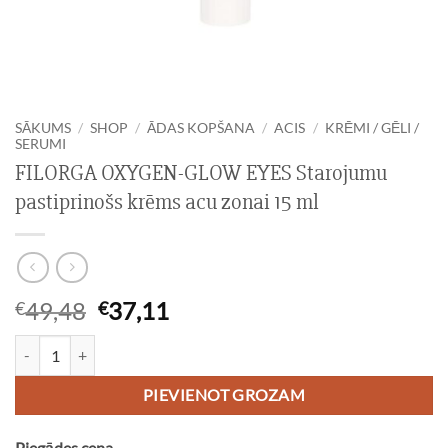
SĀKUMS
/
SHOP
/
ĀDAS KOPŠANA
/
ACIS
/
KRĒMI / GĒLI /
SERUMI
FILORGA OXYGEN-GLOW EYES Starojumu
pastiprinošs krēms acu zonai 15 ml
Original
Current
49,48
37,11
€
€
price
price
FILORGA OXYGEN-GLOW EYES Starojumu pastiprinošs krēms acu zon
was:
is:
€49,48.
€37,11.
PIEVIENOT GROZAM
Piegādes cena