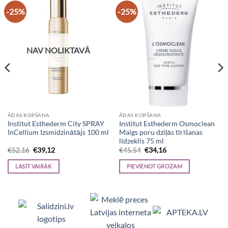
-25%
-25%
NAV NOLIKTAVĀ
ĀDAS KOPŠANA
ĀDAS KOPŠANA
Institut Esthederm City SPRAY
Institut Esthederm Osmoclean
InCellium Izsmidzinātājs 100 ml
Maigs poru dziļās tīrīšanas
līdzeklis 75 ml
Original
Current
Original
Current
€
52,16
€
39,12
€
45,54
€
34,16
price
price
price
price
was:
is:
was:
is:
LASĪT VAIRĀK
PIEVIENOT GROZAM
€52,16.
€39,12.
€45,54.
€34,16.
Viedpulksteņi, Makita, Ceļojumu somas, Te