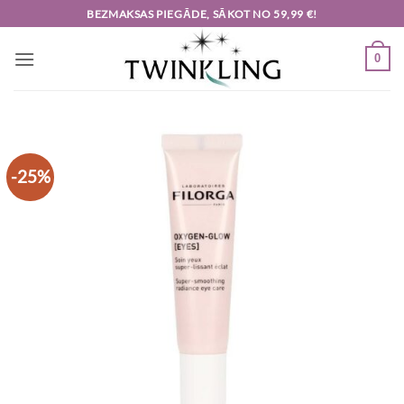
Skip
BEZMAKSAS PIEGĀDE, SĀKOT NO 59,99 €!
to
content
0
-25%