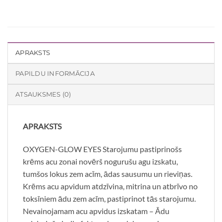
APRAKSTS
PAPILDU INFORMĀCIJA
ATSAUKSMES (0)
APRAKSTS
OXYGEN-GLOW EYES Starojumu pastiprinošs
krēms acu zonai novērš nogurušu agu izskatu,
tumšos lokus zem acīm, ādas sausumu un rieviņas.
Krēms acu apvidum atdzīvina, mitrina un atbrīvo no
toksīniem ādu zem acīm, pastiprinot tās starojumu.
Nevainojamam acu apvidus izskatam – Ādu