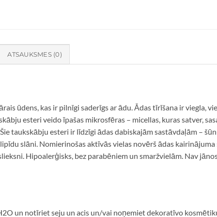
ATSAUKSMES (0)
s ūdens, kas ir pilnīgi saderīgs ar ādu. Ādas tīrīšana ir viegla, vien
kābju esteri veido īpašas mikrosfēras – micellas, kuras satver, s
Šie taukskābju esteri ir līdzīgi ādas dabiskajām sastāvdaļām – š
lipīdu slāni. Nomierinošas aktīvās vielas novērš ādas kairinājuma 
lieksni. Hipoalerģisks, bez parabēniem un smaržvielām. Nav jānos
2O un notīriet seju un acis un/vai noņemiet dekoratīvo kosmētiku. 