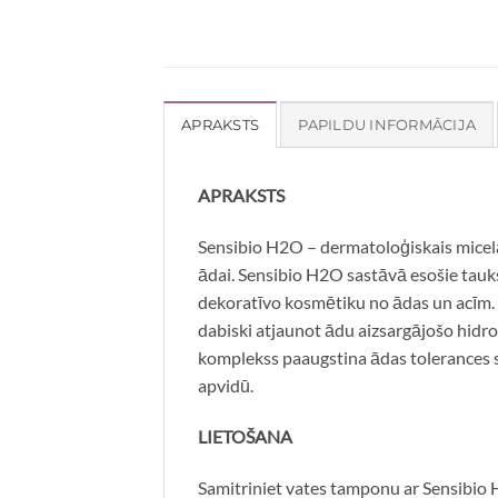
APRAKSTS
PAPILDU INFORMĀCIJA
APRAKSTS
Sensibio H2O – dermatoloģiskais micelārai
ādai. Sensibio H2O sastāvā esošie tauks
dekoratīvo kosmētiku no ādas un acīm. 
dabiski atjaunot ādu aizsargājošo hidro
komplekss paaugstina ādas tolerances s
apvidū.
LIETOŠANA
Samitriniet vates tamponu ar Sensibio H