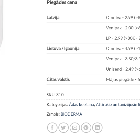
Piegādes cena
Latvija
Omniva - 2.99 (>
Venipak - 2.00 (>
LP - 2.99 (>80€ -
Lietuva / Igaunija
Omniva - 4.99 (>
Venipak - 3.50/3.
Unisend - 2.49 (>
Citas valstis
Mājas piegāde - 
SKU:
310
Kategorijas:
Ādas kopšana
,
Attīrošie un tonizējošie l
Zīmols:
BIODERMA