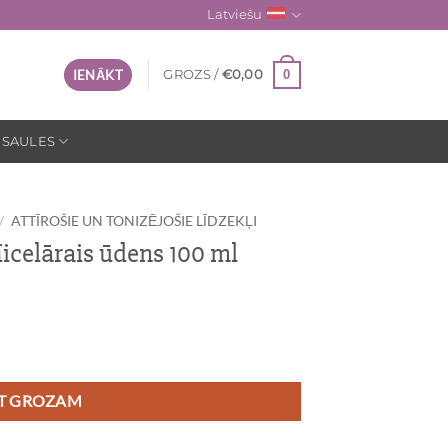
Latviešu
0
IENĀKT
GROZS /
€
0,00
 SAULES
/
ATTĪROŠIE UN TONIZĒJOŠIE LĪDZEKĻI
elārais ūdens 100 ml
 ml daudzums
OT GROZAM