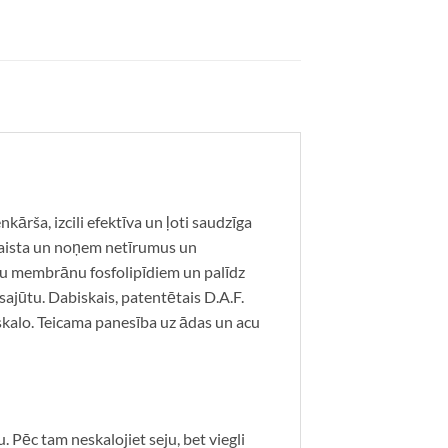
kārša, izcili efektīva un ļoti saudzīga
asaista un noņem netīrumus un
ūnu membrānu fosfolipīdiem un palīdz
sajūtu. Dabiskais, patentētais D.A.F.
kalo. Teicama panesība uz ādas un acu
Pēc tam neskalojiet seju, bet viegli