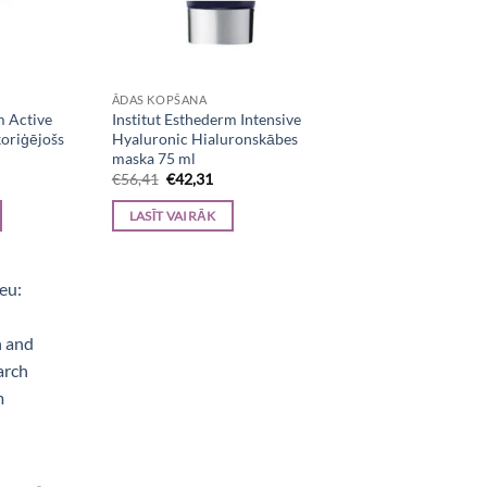
ĀDAS KOPŠANA
m Active
Institut Esthederm Intensive
oriģējošs
Hyaluronic Hialuronskābes
maska 75 ml
urrent
Original
Current
€
56,41
€
42,31
rice
price
price
:
was:
is:
LASĪT VAIRĀK
.
76,11.
€56,41.
€42,31.
e, Aerogrili, Sporta uzturs, Kaķu barība