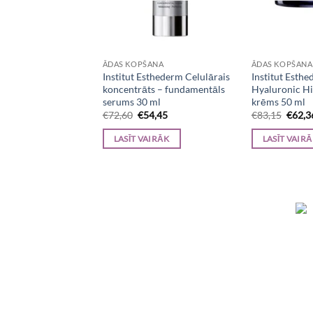
ANA
ĀDAS KOPŠANA
ĀDAS KOPŠANA
sthederm Excellage
Institut Esthederm Celulārais
Institut Esthe
ml
koncentrāts – fundamentāls
Hyaluronic H
serums 30 ml
krēms 50 ml
riginal
Current
Original
Current
Origin
€
102,10
€
72,60
€
54,45
€
83,15
€
62,3
rice
price
price
price
price
as:
is:
was:
is:
was:
NOT GROZAM
LASĪT VAIRĀK
LASĪT VAIR
136,13.
€102,10.
€72,60.
€54,45.
€83,1