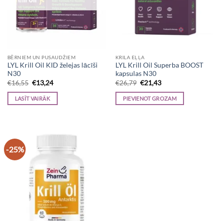
BĒRNIEM UN PUSAUDŽIEM
KRILA EĻĻA
LYL Krill Oil KID želejas lācīši
LYL Krill Oil Superba BOOST
N30
kapsulas N30
Original
Current
Original
Current
€
16,55
€
13,24
€
26,79
€
21,43
price
price
price
price
was:
is:
was:
is:
LASĪT VAIRĀK
PIEVIENOT GROZAM
€16,55.
€13,24.
€26,79.
€21,43.
-25%