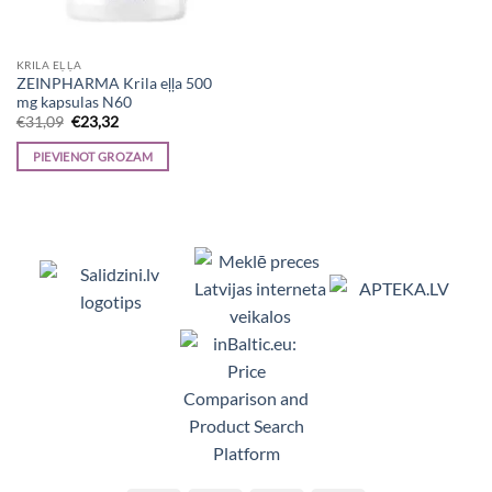
KRILA EĻĻA
ZEINPHARMA Krila eļļa 500
mg kapsulas N60
Original
Current
€
31,09
€
23,32
price
price
was:
is:
PIEVIENOT GROZAM
€31,09.
€23,32.
Viedpulksteņi, Makita, Ceļojumu somas, Te