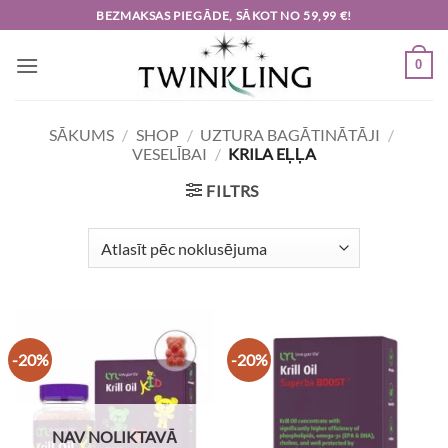
Skip
BEZMAKSAS PIEGĀDE, SĀKOT NO 59,99 €!
to
content
0
SĀKUMS
/
SHOP
/
UZTURA BAGĀTINĀTĀJI
/
VESELĪBAI
/
KRILA EĻĻA
FILTRS
-20%
-20%
NAV NOLIKTAVĀ