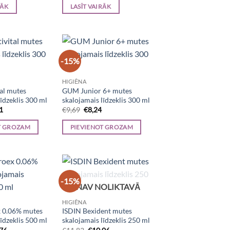
is:
was:
is:
RĀK
LASĪT VAIRĀK
.
€5,41.
€11,29.
€9,60.
-15%
HIGIĒNA
al mutes
GUM Junior 6+ mutes
līdzeklis 300 ml
skalojamais līdzeklis 300 ml
inal
Current
Original
Current
1
€
9,69
€
8,24
e
price
price
price
is:
was:
is:
T GROZAM
PIEVIENOT GROZAM
31.
€9,61.
€9,69.
€8,24.
-15%
NAV NOLIKTAVĀ
HIGIĒNA
 0.06% mutes
ISDIN Bexident mutes
līdzeklis 500 ml
skalojamais līdzeklis 250 ml
inal
Current
Original
Current