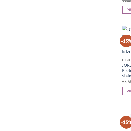
€
11,
PI
-15
HIGI
JORD
Prot
skalo
€
8,6
PI
-15