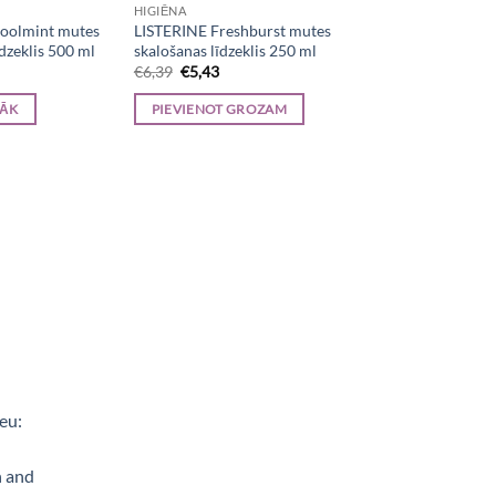
HIGIĒNA
oolmint mutes
LISTERINE Freshburst mutes
īdzeklis 500 ml
skalošanas līdzeklis 250 ml
nal
Current
Original
Current
€
6,39
€
5,43
price
price
price
is:
was:
is:
RĀK
PIEVIENOT GROZAM
.
€6,85.
€6,39.
€5,43.
e, Aerogrili, Sporta uzturs, Kaķu barība