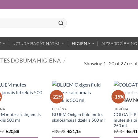
M
UZTURA BAGĀTINĀTĀJI
HIGIĒNA
AIZSARDZĪBA NO
TES DOBUMA HIGIĒNA
/
Showing 1–20 of 27 resul
%
-22%
-15%
NAV N
ĒNA
HIGIĒNA
HIGIĒNA
M mutes skalojamais
BLUEM Oxigen fluid mutes
COLGATE Pla
klis 500 ml
skalojamais līdzeklis 500 ml
mutes skaloj
250 ml
Original
Current
Original
Current
Origi
77
€
20,88
€
39,93
€
31,15
€
6,37
€
5,41
price
price
price
price
price