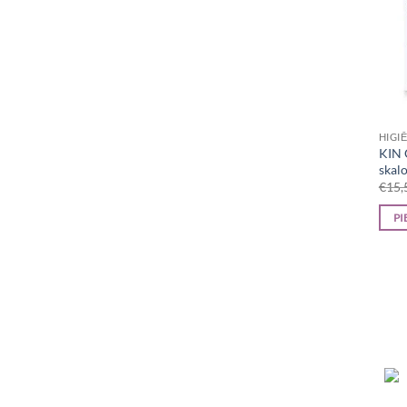
HIGI
KIN 
skalo
€
15,
PI