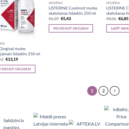
HIGIĒNA
HIGIĒNA
LISTERINE Coolmint mutes
LISTERINE C
skalošanas līdzeklis 250 ml
skalošanas l
Original
Current
Origi
€
6,39
€
5,43
€
8,06
€
6,85
price
price
price
was:
is:
was:
PIEVIENOT GROZAM
LASĪT VAI
€6,39.
€5,43.
€8,06
ĒNA
Gingival mutes
jamais līdzeklis 250 ml
Original
Current
52
€
13,19
price
price
was:
is:
EVIENOT GROZAM
€15,52.
€13,19.
1
2
Viedpulksteņi, Makita, Ceļojumu somas, Teltis, Appl