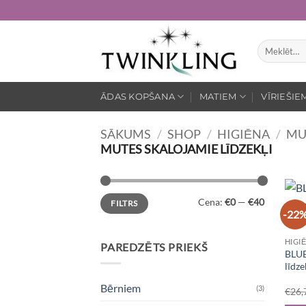
Skip
to
content
Meklēt:
ĀDAS KOPŠANA
MATIEM
VĪRIEŠIE
SĀKUMS
/
SHOP
/
HIGIĒNA
/
MU
MUTES SKALOJAMIE LĪDZEKĻI
Min.
Maks.
Cena:
€0
—
€40
FILTRS
cena
cena
-22
HIGI
PAREDZĒTS PRIEKŠ
BLUE
līdze
Bērniem
(3)
€
26,