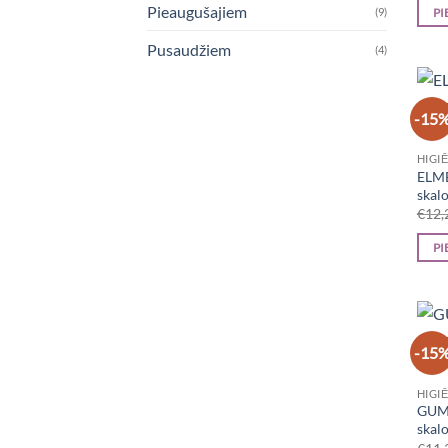
Pieaugušajiem
(9)
PI
Pusaudžiem
(4)
-15
HIGI
ELME
skalo
€
12,
PI
-15
HIGI
GUM 
skalo