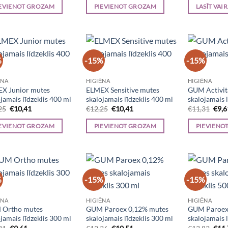
was:
is:
was:
is:
was:
EVIENOT GROZAM
PIEVIENOT GROZAM
LASĪT VAI
€26,77.
€20,88.
€39,93.
€31,15.
€6,37
%
-15%
-15%
ĒNA
HIGIĒNA
HIGIĒNA
X Junior mutes
ELMEX Sensitive mutes
GUM Activit
jamais līdzeklis 400 ml
skalojamais līdzeklis 400 ml
skalojamais 
Original
Current
Original
Current
Orig
25
€
10,41
€
12,25
€
10,41
€
11,31
€
9,6
price
price
price
price
pric
was:
is:
was:
is:
was:
EVIENOT GROZAM
PIEVIENOT GROZAM
PIEVIENO
€12,25.
€10,41.
€12,25.
€10,41.
€11,
%
-15%
-15%
ĒNA
HIGIĒNA
HIGIĒNA
Ortho mutes
GUM Paroex 0,12% mutes
GUM Paroex
jamais līdzeklis 300 ml
skalojamais līdzeklis 300 ml
skalojamais 
Original
Current
Original
Current
Orig