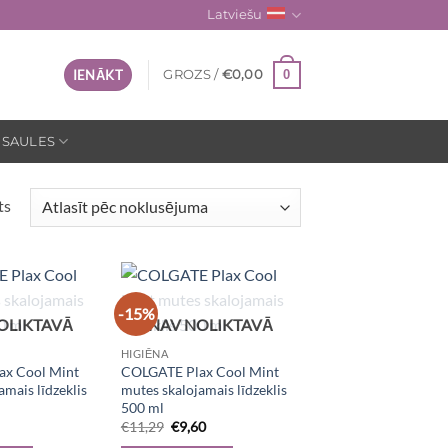
Latviešu
0
IENĀKT
GROZS /
€
0,00
 SAULES
ts
-15%
OLIKTAVĀ
NAV NOLIKTAVĀ
HIGIĒNA
x Cool Mint
COLGATE Plax Cool Mint
amais līdzeklis
mutes skalojamais līdzeklis
500 ml
nal
Current
Original
Current
€
11,29
€
9,60
price
price
price