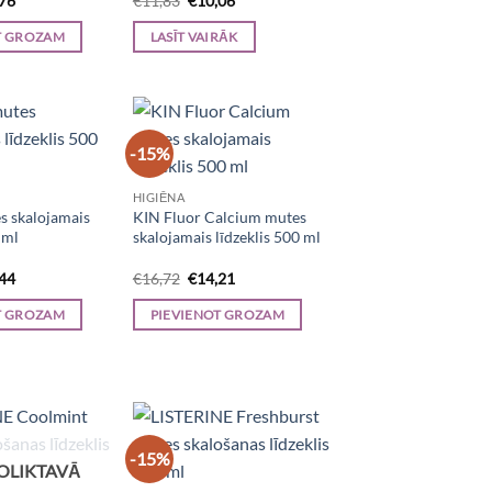
,76
€
11,83
€
10,06
e
price
price
price
is:
was:
is:
T GROZAM
LASĪT VAIRĀK
83.
€11,76.
€11,83.
€10,06.
-15%
HIGIĒNA
s skalojamais
KIN Fluor Calcium mutes
 ml
skalojamais līdzeklis 500 ml
inal
Current
Original
Current
,44
€
16,72
€
14,21
e
price
price
price
is:
was:
is:
T GROZAM
PIEVIENOT GROZAM
99.
€14,44.
€16,72.
€14,21.
-15%
OLIKTAVĀ