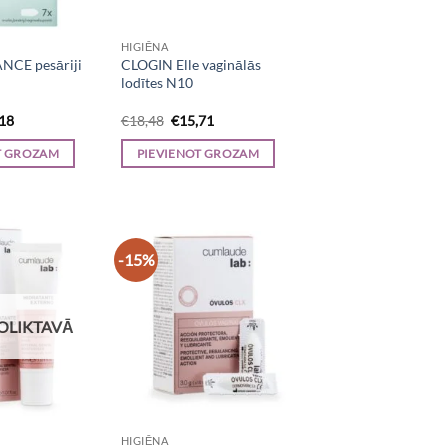
HIGIĒNA
CE pesāriji
CLOGIN Elle vaginālās
lodītes N10
inal
Current
Original
Current
,18
€
18,48
€
15,71
e
price
price
price
is:
was:
is:
T GROZAM
PIEVIENOT GROZAM
50.
€13,18.
€18,48.
€15,71.
-15%
OLIKTAVĀ
HIGIĒNA