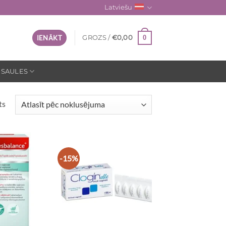
Latviešu
0
IENĀKT
GROZS /
€
0,00
 SAULES
ts
-15%