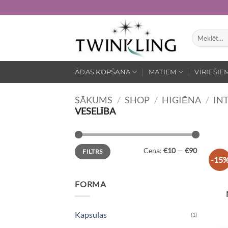
Skip
to
content
Meklēt:
ĀDAS KOPŠANA
MATIEM
VĪRIEŠIE
SĀKUMS
/
SHOP
/
HIGIĒNA
/
IN
VESELĪBA
Min.
Maks.
Cena:
€10
—
€90
FILTRS
cena
cena
-15
FORMA
Kapsulas
(1)