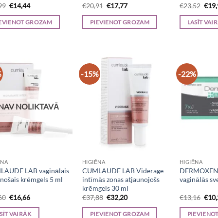
Original
Current
Original
Current
Orig
99
€
14,44
€
20,91
€
17,77
€
23,52
€
19
price
price
price
price
pric
was:
is:
was:
is:
was:
EVIENOT GROZAM
PIEVIENOT GROZAM
LASĪT VAI
€16,99.
€14,44.
€20,91.
€17,77.
€23,
%
-15%
-22%
NAV NOLIKTAVĀ
ĒNA
HIGIĒNA
HIGIĒNA
AUDE LAB vaginālais
CUMLAUDE LAB Viderage
DERMOXEN 
inošais krēmgels 5 ml
intīmās zonas atjaunojošs
vaginālās sv
krēmgels 30 ml
Original
Current
Original
Current
Orig
60
€
16,66
€
37,88
€
32,20
€
13,16
€
10
price
price
price
price
pric
was:
is:
was:
is:
was:
SĪT VAIRĀK
PIEVIENOT GROZAM
PIEVIENO
€19,60.
€16,66.
€37,88.
€32,20.
€13,