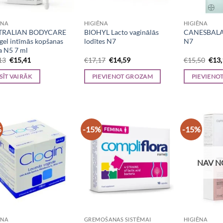
ĒNA
HIGIĒNA
HIGIĒNA
TRALIAN BODYCARE
BIOHYL Lacto vaginālās
CANESBALAN
gel intīmās kopšanas
lodītes N7
N7
a N5 7 ml
Original
Current
Original
Current
Orig
13
€
15,41
€
17,17
€
14,59
€
15,50
€
13
price
price
price
price
pric
was:
is:
was:
is:
was:
SĪT VAIRĀK
PIEVIENOT GROZAM
PIEVIENO
€18,13.
€15,41.
€17,17.
€14,59.
€15,
%
-15%
-15%
NAV N
ĒNA
GREMOŠANAS SISTĒMAI
HIGIĒNA