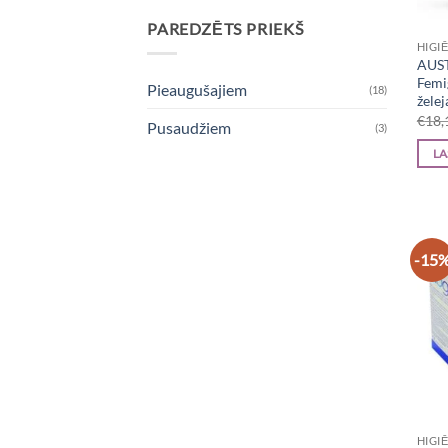
PAREDZĒTS PRIEKŠ
HIGI
AUS
Femi
Pieaugušajiem
(18)
želej
€
18,
Pusaudžiem
(3)
LA
-15
HIGI