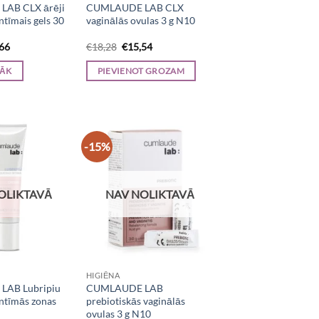
AB CLX ārēji
CUMLAUDE LAB CLX
ntīmais gels 30
vaginālās ovulas 3 g N10
inal
Current
Original
Current
,66
€
18,28
€
15,54
e
price
price
price
is:
was:
is:
RĀK
PIEVIENOT GROZAM
60.
€16,66.
€18,28.
€15,54.
-15%
OLIKTAVĀ
NAV NOLIKTAVĀ
HIGIĒNA
AB Lubripiu
CUMLAUDE LAB
intīmās zonas
prebiotiskās vaginālās
ovulas 3 g N10