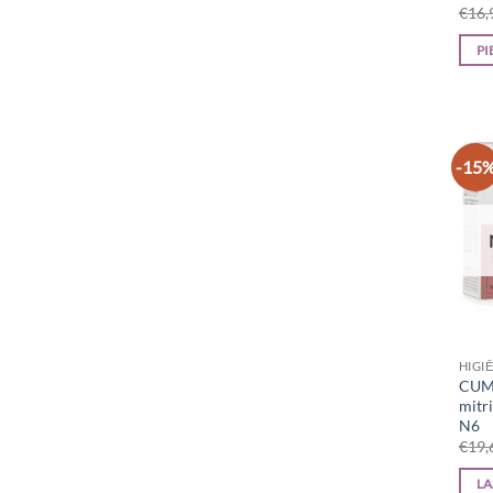
€
16,
PI
-15
HIGI
CUML
mitr
N6
€
19,
LA