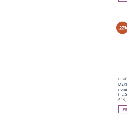
-22
HIGI
DERM
nomi
higi
€
16,
PI