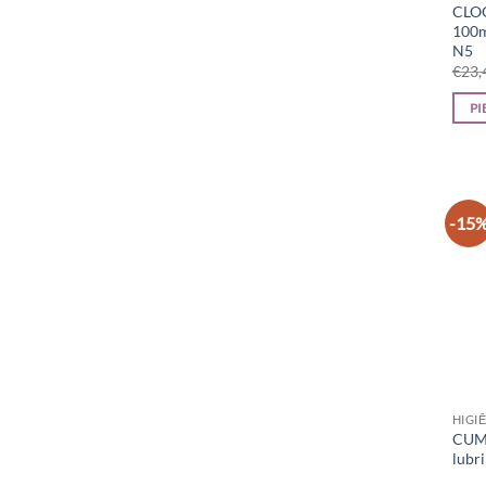
CLOG
100m
N5
€
23,
PI
-15
HIGI
CUML
lubr