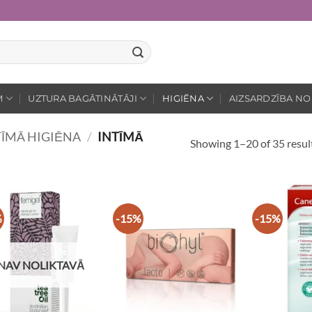
M
UZTURA BAGĀTINĀTĀJI
HIGIĒNA
AIZSARDZĪBA NO
TĪMĀ HIGIĒNA
/
INTĪMĀ
Showing 1–20 of 35 resul
%
-15%
-15%
NAV NOLIKTAVĀ