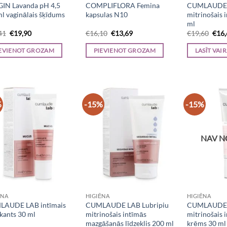
IN Lavanda pH 4,5
COMPLIFLORA Femina
CUMLAUDE L
l vaginālais šķīdums
kapsulas N10
mitrinošais i
ml
Original
Current
Original
Current
Orig
41
€
19,90
€
16,10
€
13,69
€
19,60
€
16
price
price
price
price
pric
was:
is:
was:
is:
was:
EVIENOT GROZAM
PIEVIENOT GROZAM
LASĪT VAI
€23,41.
€19,90.
€16,10.
€13,69.
€19,
%
-15%
-15%
NAV N
ĒNA
HIGIĒNA
HIGIĒNA
AUDE LAB intīmais
CUMLAUDE LAB Lubripiu
CUMLAUDE L
ikants 30 ml
mitrinošais intīmās
mitrinošais 
mazgāšanās līdzeklis 200 ml
krēms 30 ml