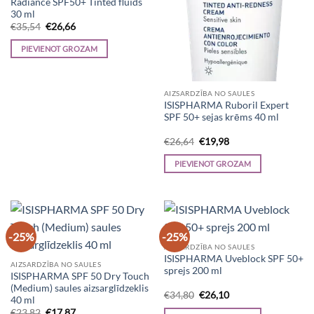
Radiance SPF50+ Tinted fluīds
30 ml
Original
Current
€
35,54
€
26,66
price
price
was:
is:
PIEVIENOT GROZAM
€35,54.
€26,66.
AIZSARDZĪBA NO SAULES
ISISPHARMA Ruboril Expert
SPF 50+ sejas krēms 40 ml
Original
Current
€
26,64
€
19,98
price
price
was:
is:
PIEVIENOT GROZAM
€26,64.
€19,98.
-25%
-25%
AIZSARDZĪBA NO SAULES
ISISPHARMA Uveblock SPF 50+
AIZSARDZĪBA NO SAULES
sprejs 200 ml
ISISPHARMA SPF 50 Dry Touch
(Medium) saules aizsarglīdzeklis
Original
Current
€
34,80
€
26,10
40 ml
price
price
Original
Current
€
23,82
€
17,87
was:
is: