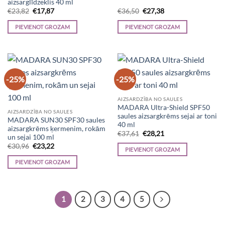
aizsarglīdzeklis 40 ml
Original
Current
Original
Current
€
23,82
€
17,87
€
36,50
€
27,38
price
price
price
price
was:
is:
was:
is:
PIEVIENOT GROZAM
PIEVIENOT GROZAM
€23,82.
€17,87.
€36,50.
€27,38.
-25%
-25%
AIZSARDZĪBA NO SAULES
MADARA Ultra-Shield SPF50
AIZSARDZĪBA NO SAULES
saules aizsargkrēms sejai ar toni
MADARA SUN30 SPF30 saules
40 ml
aizsargkrēms ķermenim, rokām
Original
Current
€
37,61
€
28,21
un sejai 100 ml
price
price
Original
Current
€
30,96
€
23,22
was:
is:
PIEVIENOT GROZAM
price
price
€37,61.
€28,21.
was:
is:
PIEVIENOT GROZAM
€30,96.
€23,22.
1
2
3
4
5