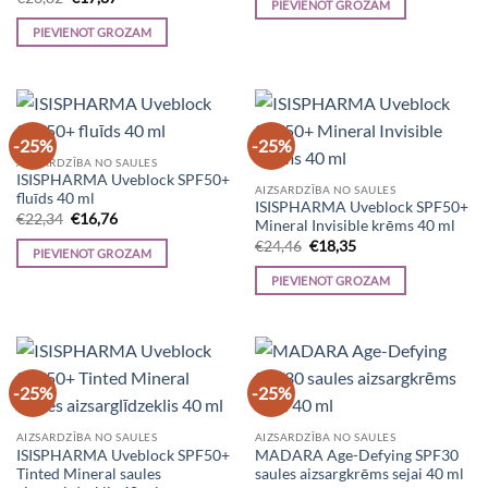
PIEVIENOT GROZAM
price
price
€34,80.
€26,10.
was:
is:
PIEVIENOT GROZAM
€23,82.
€17,87.
-25%
-25%
AIZSARDZĪBA NO SAULES
ISISPHARMA Uveblock SPF50+
AIZSARDZĪBA NO SAULES
fluīds 40 ml
ISISPHARMA Uveblock SPF50+
Original
Current
€
22,34
€
16,76
Mineral Invisible krēms 40 ml
price
price
Original
Current
was:
is:
€
24,46
€
18,35
PIEVIENOT GROZAM
price
price
€22,34.
€16,76.
was:
is:
PIEVIENOT GROZAM
€24,46.
€18,35.
-25%
-25%
AIZSARDZĪBA NO SAULES
AIZSARDZĪBA NO SAULES
ISISPHARMA Uveblock SPF50+
MADARA Age-Defying SPF30
Tinted Mineral saules
saules aizsargkrēms sejai 40 ml