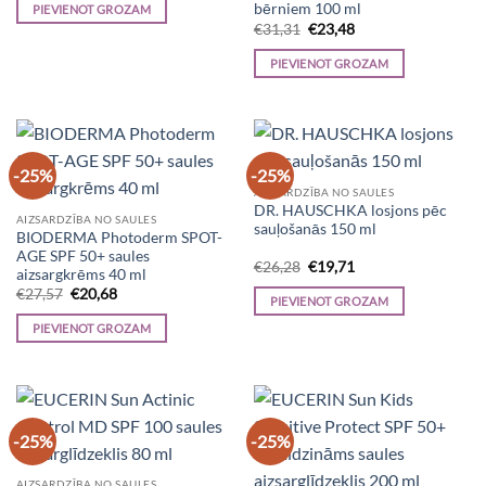
was:
is:
bērniem 100 ml
PIEVIENOT GROZAM
€37,79.
€28,34.
Original
Current
€
31,31
€
23,48
price
price
was:
is:
PIEVIENOT GROZAM
€31,31.
€23,48.
-25%
-25%
AIZSARDZĪBA NO SAULES
DR. HAUSCHKA losjons pēc
AIZSARDZĪBA NO SAULES
sauļošanās 150 ml
BIODERMA Photoderm SPOT-
AGE SPF 50+ saules
Original
Current
€
26,28
€
19,71
aizsargkrēms 40 ml
price
price
Original
Current
€
27,57
€
20,68
was:
is:
PIEVIENOT GROZAM
price
price
€26,28.
€19,71.
was:
is:
PIEVIENOT GROZAM
€27,57.
€20,68.
-25%
-25%
AIZSARDZĪBA NO SAULES