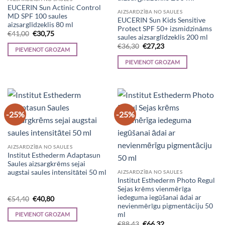
EUCERIN Sun Actinic Control
AIZSARDZĪBA NO SAULES
MD SPF 100 saules
EUCERIN Sun Kids Sensitive
aizsarglīdzeklis 80 ml
Protect SPF 50+ izsmidzināms
Original
Current
€
41,00
€
30,75
saules aizsarglīdzeklis 200 ml
price
price
Original
Current
was:
is:
€
36,30
€
27,23
PIEVIENOT GROZAM
price
price
€41,00.
€30,75.
was:
is:
PIEVIENOT GROZAM
€36,30.
€27,23.
-25%
-25%
AIZSARDZĪBA NO SAULES
Institut Esthederm Adaptasun
Saules aizsargkrēms sejai
augstai saules intensitātei 50 ml
AIZSARDZĪBA NO SAULES
Institut Esthederm Photo Regul
Sejas krēms vienmērīga
iedeguma iegūšanai ādai ar
Original
Current
€
54,40
€
40,80
price
price
nevienmērīgu pigmentāciju 50
was:
is:
ml
PIEVIENOT GROZAM
€54,40.
€40,80.
Original
Current
€
88,43
€
66,32