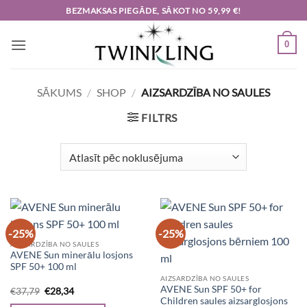
Skip
BEZMAKSAS PIEGĀDE, SĀKOT NO 59,99 €!
to
content
0
SĀKUMS
/
SHOP
/
AIZSARDZĪBA NO SAULES
FILTRS
-25%
-25%
AIZSARDZĪBA NO SAULES
AVENE Sun minerālu losjons
SPF 50+ 100 ml
AIZSARDZĪBA NO SAULES
AVENE Sun SPF 50+ for
Original
Current
€
37,79
€
28,34
price
price
Children saules aizsarglosjons