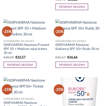
price
price
was:
is:
PIEVIENOT GROZAM
€88,43.
€66,32.
-25%
-25%
AIZSARDZĪBA NO SAULES
AIZSARDZĪBA NO SAULES
ISISPHARMA Neotone Prevent
ISISPHARMA Neotone
SPF 50 + Medium sejas krēms
Radiance SPF 50+ fluīds 30 ml
30 ml
Original
Current
Original
Current
€
30,09
€
22,57
€
35,54
€
26,66
price
price
price
price
was:
is:
was:
is:
PIEVIENOT GROZAM
PIEVIENOT GROZAM
€30,09.
€22,57.
€35,54.
€26,66.
-25%
-25%
AIZSARDZĪBA NO SAULES
ISISPHARMA Neotone