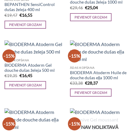
douche dušas želeja 1000 ml
BEPANTHEN SensiControl
Original
Current
€
29,46
€
25,04
dušas želeja 400 ml
price
price
Original
Current
€
19,47
€
16,55
was:
is:
PIEVIENOT GROZAM
price
price
€29,46.
€25,04.
was:
is:
PIEVIENOT GROZAM
€19,47.
€16,55.
-15%
-15%
ĀDAS KOPŠANA
BIODERMA Atoderm Gel
ĀDAS KOPŠANA
douche dušas želeja 500 ml
BIODERMA Atoderm Huile de
Original
Current
€
19,35
€
16,45
douche dušas eļļa 1000 ml
price
price
Original
Current
was:
is:
€
33,38
€
28,37
PIEVIENOT GROZAM
price
price
€19,35.
€16,45.
was:
is:
PIEVIENOT GROZAM
€33,38.
€28,37.
-15%
-15%
NAV NOLIKTAVĀ