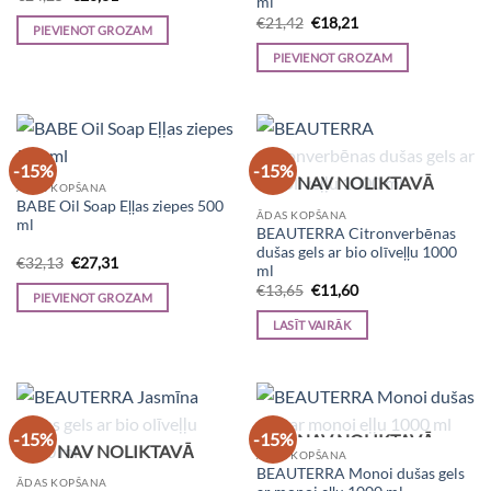
ml
price
price
Original
Current
was:
is:
€
21,42
€
18,21
PIEVIENOT GROZAM
price
price
€24,25.
€20,61.
was:
is:
PIEVIENOT GROZAM
€21,42.
€18,21.
-15%
-15%
NAV NOLIKTAVĀ
ĀDAS KOPŠANA
BABE Oil Soap Eļļas ziepes 500
ĀDAS KOPŠANA
ml
BEAUTERRA Citronverbēnas
dušas gels ar bio olīveļļu 1000
Original
Current
€
32,13
€
27,31
ml
price
price
Original
Current
was:
is:
€
13,65
€
11,60
PIEVIENOT GROZAM
price
price
€32,13.
€27,31.
was:
is:
LASĪT VAIRĀK
€13,65.
€11,60.
-15%
-15%
NAV NOLIKTAVĀ
NAV NOLIKTAVĀ
ĀDAS KOPŠANA
BEAUTERRA Monoi dušas gels
ĀDAS KOPŠANA