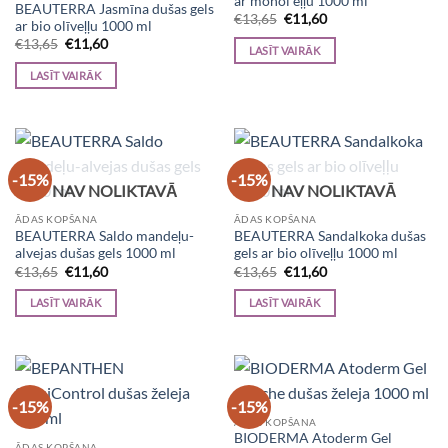
ar monoi eļļu 1000 ml
BEAUTERRA Jasmīna dušas gels
Original
Current
€
13,65
€
11,60
ar bio olīveļļu 1000 ml
price
price
Original
Current
€
13,65
€
11,60
was:
is:
LASĪT VAIRĀK
price
price
€13,65.
€11,60.
was:
is:
LASĪT VAIRĀK
€13,65.
€11,60.
-15%
-15%
NAV NOLIKTAVĀ
NAV NOLIKTAVĀ
ĀDAS KOPŠANA
ĀDAS KOPŠANA
BEAUTERRA Saldo mandeļu-
BEAUTERRA Sandalkoka dušas
alvejas dušas gels 1000 ml
gels ar bio olīveļļu 1000 ml
Original
Current
Original
Current
€
13,65
€
11,60
€
13,65
€
11,60
price
price
price
price
was:
is:
was:
is:
LASĪT VAIRĀK
LASĪT VAIRĀK
€13,65.
€11,60.
€13,65.
€11,60.
-15%
-15%
ĀDAS KOPŠANA
BIODERMA Atoderm Gel
ĀDAS KOPŠANA