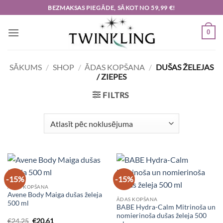
Skip
BEZMAKSAS PIEGĀDE, SĀKOT NO 59,99 €!
to
content
0
SĀKUMS
/
SHOP
/
ĀDAS KOPŠANA
/
DUŠAS ŽELEJAS
/ ZIEPES
FILTRS
-15%
-15%
ĀDAS KOPŠANA
Avene Body Maiga dušas želeja
ĀDAS KOPŠANA
500 ml
BABE Hydra-Calm Mitrinoša un
nomierinoša dušas želeja 500
Original
Current
€
24,25
€
20,61