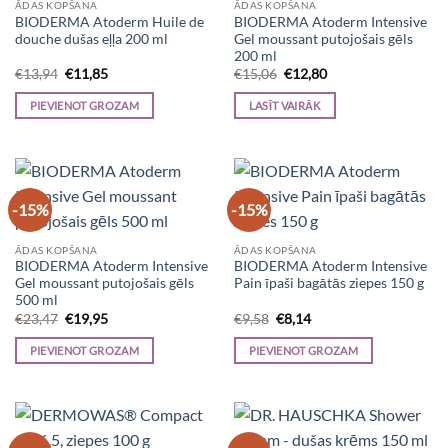
ĀDAS KOPŠANA
ĀDAS KOPŠANA
BIODERMA Atoderm Huile de
BIODERMA Atoderm Intensive
douche dušas eļļa 200 ml
Gel moussant putojošais gēls
200 ml
Original
Current
Original
Current
€
13,94
€
11,85
€
15,06
€
12,80
price
price
price
price
was:
is:
was:
is:
PIEVIENOT GROZAM
LASĪT VAIRĀK
€13,94.
€11,85.
€15,06.
€12,80.
-15%
-15%
ĀDAS KOPŠANA
ĀDAS KOPŠANA
BIODERMA Atoderm Intensive
BIODERMA Atoderm Intensive
Gel moussant putojošais gēls
Pain īpaši bagātās ziepes 150 g
500 ml
Original
Current
Original
Current
€
23,47
€
19,95
€
9,58
€
8,14
price
price
price
price
was:
is:
was:
is:
PIEVIENOT GROZAM
PIEVIENOT GROZAM
€23,47.
€19,95.
€9,58.
€8,14.