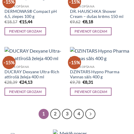
-15%
-15%
ĀDAS KOPŠANA
ĀDAS KOPŠANA
DERMOWAS® Compact pH
DR. HAUSCHKA Shower
6,5, ziepes 100 g
Cream – dušas krēms 150 ml
Original
Current
Original
Current
€
18,17
€
15,44
€
9,62
€
8,18
price
price
price
price
was:
is:
was:
is:
PIEVIENOT GROZAM
PIEVIENOT GROZAM
€18,17.
€15,44.
€9,62.
€8,18.
-15%
-15%
ĀDAS KOPŠANA
ĀDAS KOPŠANA
DUCRAY Dexyane Ultra-Rich
DZINTARS Hypno Pharma
attīrošā želeja 400 ml
Vannas sāls 400 g
Original
Current
Original
Current
€
28,39
€
24,13
€
9,78
€
8,31
price
price
price
price
was:
is:
was:
is:
PIEVIENOT GROZAM
PIEVIENOT GROZAM
€28,39.
€24,13.
€9,78.
€8,31.
1
2
3
4