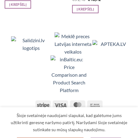
was:
is:
price
price
Į KREPŠELĮ
€28,98.
€24,63.
was:
is:
Į KREPŠELĮ
€51,43.
€43,72.
Viedpulksteņi, Makita, Ceļojumu somas, Te
Stripe
Visa
MasterCard
Bank
Transfer
Šioje svetainėje naudojami slapukai, kad galėtume jums
KONTAKTAI
TAISYKLĖS IR SĄLYGOS
PRISTATYMAS
GRĄŽINIMAS
APMOKĖJIMAS
ASMENS DUOMENŲ TVARKYMAS
užtikrinti geresnę naršymo patirtį. Naršydami šioje svetainėje
sutinkate su mūsų slapukų naudojimu.
Copyright 2026 ©
SIA TORANS
Reģ. Nr.: 40003613318