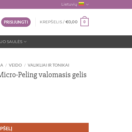
Lietuvių
0
PRISIJUNGTI
KREPŠELIS /
€
0,00
UO SAULĖS
RA
/
VEIDO
/
VALIKLIAI IR TONIKAI
cro-Peling valomasis gelis
o-Peling valomasis gelis 400 ml
EPŠELĮ