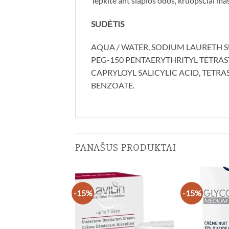
Tepkite ant šlapios odos, kruopščiai masaž
SUDĖTIS
AQUA / WATER, SODIUM LAURETH SU
PEG-150 PENTAERYTHRITYL TETRAS
CAPRYLOYL SALICYLIC ACID, TETR
BENZOATE.
PANAŠŪS PRODUKTAI
-15%
-15%