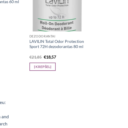
ntas 60 ml
rrent
ice
8,57.
DEZODORANTAI
LAVILIN Total Odor Protection
Sport 72H dezodorantas 80 ml
Original
Current
€
21,85
€
18,57
price
price
was:
is:
Į KREPŠELĮ
€21,85.
€18,57.
e, Aerogrili, Sporta uzturs, Kaķu barība