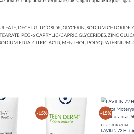
uokite ir nuplaukite. Jei įlipate į akis, ilgai nuplaukite juos ilgai.
LFATE, DECYL GLUCOSIDE, GLYCERIN, SODIUM CHLORIDE, C
TEARATE, PEG-6 CAPRYLIC/CAPRIC GLYCERIDES, ZINC GLU
ASODIUM EDTA, CITRIC ACID, MENTHOL, POLYQUATERNIUM-
-15%
-15%
DEZODORANTAI
LAVILIN 72 H riti