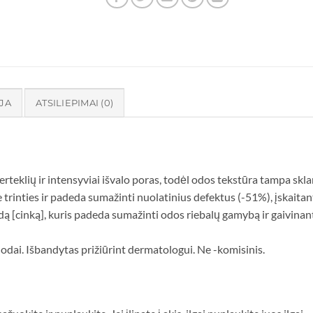
JA
ATSILIEPIMAI (0)
perteklių ir intensyviai išvalo poras, todėl odos tekstūra tampa skla
e trinties ir padeda sumažinti nuolatinius defektus (-51%), įskait
odą [cinką], kuris padeda sumažinti odos riebalų gamybą ir gaivinan
i odai. Išbandytas prižiūrint dermatologui. Ne -komisinis.