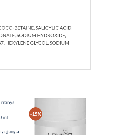
OCO-BETAINE, SALICYLIC ACID,
CONATE, SODIUM HYDROXIDE,
47, HEXYLENE GLYCOL, SODIUM
-15%
nys įjungta