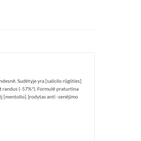
ndesnė. Sudėtyje yra [salicilo rūgšties]
ant randus (-57%*). Formulė praturtina
tį [mentolio]. Įrodytas anti -senėjimo