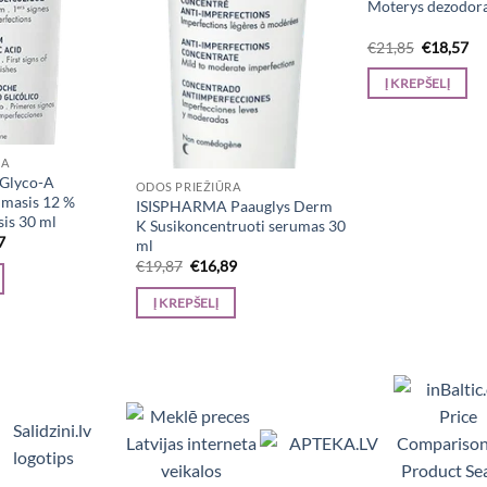
Moterys dezodora
Original
Cu
€
21,85
€
18,57
price
pr
was:
is:
Į KREPŠELĮ
€21,85.
€1
RA
Glyco-A
ODOS PRIEŽIŪRA
masis 12 %
ISISPHARMA Paauglys Derm
sis 30 ml
K Susikoncentruoti serumas 30
al
Current
7
ml
price
Original
Current
€
19,87
€
16,89
is:
price
price
7.
€27,17.
was:
is:
Į KREPŠELĮ
€19,87.
€16,89.
Viedpulksteņi, Makita, Ceļojumu somas, Teltis, Appl