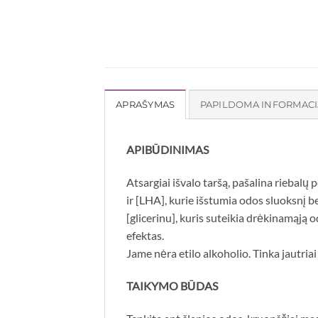
APRAŠYMAS
PAPILDOMA INFORMACI
APIBŪDINIMAS
Atsargiai išvalo taršą, pašalina riebalų 
ir [LHA], kurie išstumia odos sluoksnį b
[glicerinu], kuris suteikia drėkinamąją 
efektas.
Jame nėra etilo alkoholio. Tinka jautria
TAIKYMO BŪDAS