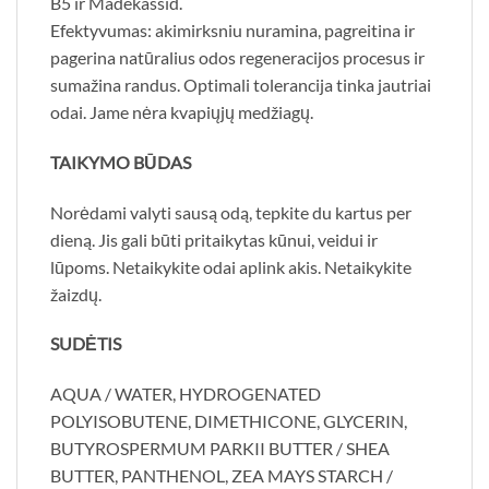
B5 ir Madekassid.
Efektyvumas: akimirksniu nuramina, pagreitina ir
pagerina natūralius odos regeneracijos procesus ir
sumažina randus. Optimali tolerancija tinka jautriai
odai. Jame nėra kvapiųjų medžiagų.
TAIKYMO BŪDAS
Norėdami valyti sausą odą, tepkite du kartus per
dieną. Jis gali būti pritaikytas kūnui, veidui ir
lūpoms. Netaikykite odai aplink akis. Netaikykite
žaizdų.
SUDĖTIS
AQUA / WATER, HYDROGENATED
POLYISOBUTENE, DIMETHICONE, GLYCERIN,
BUTYROSPERMUM PARKII BUTTER / SHEA
BUTTER, PANTHENOL, ZEA MAYS STARCH /