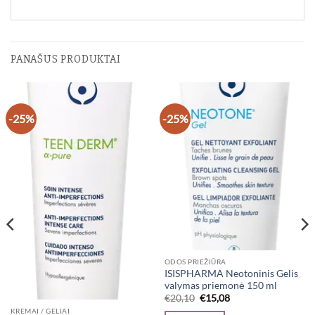
PANAŠŪS PRODUKTAI
-25%
-25%
ODOS PRIEŽIŪRA
ISISPHARMA Neotoninis Gelis
valymas priemonė 150 ml
Original
Current
€
20,10
€
15,08
price
price
KREMAI / GELIAI