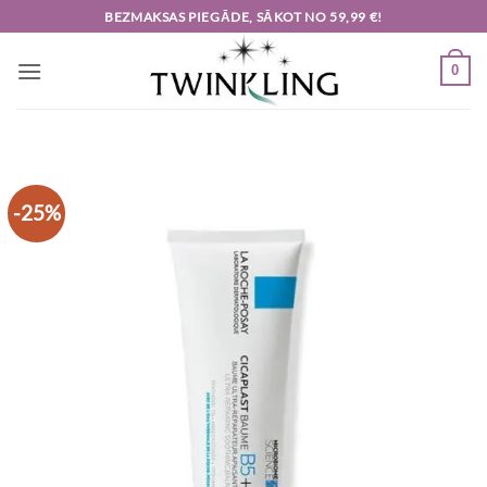
Skip
BEZMAKSAS PIEGĀDE, SĀKOT NO 59,99 €!
to
content
0
-25%