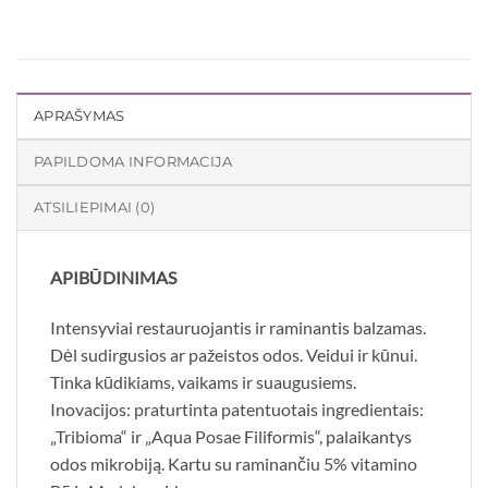
APRAŠYMAS
PAPILDOMA INFORMACIJA
ATSILIEPIMAI (0)
APIBŪDINIMAS
Intensyviai restauruojantis ir raminantis balzamas.
Dėl sudirgusios ar pažeistos odos. Veidui ir kūnui.
Tinka kūdikiams, vaikams ir suaugusiems.
Inovacijos: praturtinta patentuotais ingredientais:
„Tribioma“ ir „Aqua Posae Filiformis“, palaikantys
odos mikrobiją. Kartu su raminančiu 5% vitamino