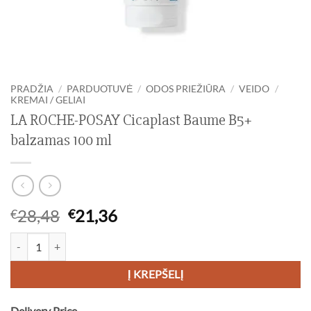
PRADŽIA
/
PARDUOTUVĖ
/
ODOS PRIEŽIŪRA
/
VEIDO
/
KREMAI / GELIAI
LA ROCHE-POSAY Cicaplast Baume B5+
balzamas 100 ml
Original
Current
28,48
21,36
€
€
price
price
produkto kiekis: LA ROCHE-POSAY Cicaplast Baume B5+ balzamas 1
was:
is:
€28,48.
€21,36.
Į KREPŠELĮ
Delivery Price