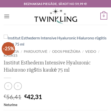
Skip
BEZMAKSAS PIEGĀDE, SĀKOT NO 59,99 €!
to
content
0
-25%
PRADŽIA
/
PARDUOTUVĖ
/
ODOS PRIEŽIŪRA
/
VEIDO
/
KAUKES
Institut Esthederm Intensive Hyaluronic
Hialurono rūgštis kaukė 75 ml
Original
Current
56,41
42,31
€
€
price
price
Neturime
was:
is: