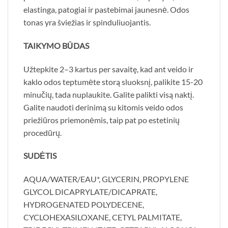
elastinga, patogiai ir pastebimai jaunesnė. Odos
tonas yra šviežias ir spinduliuojantis.
TAIKYMO BŪDAS
Užtepkite 2–3 kartus per savaitę, kad ant veido ir
kaklo odos teptumėte storą sluoksnį, palikite 15-20
minučių, tada nuplaukite. Galite palikti visą naktį.
Galite naudoti derinimą su kitomis veido odos
priežiūros priemonėmis, taip pat po estetinių
procedūrų.
SUDĖTIS
AQUA/WATER/EAU*, GLYCERIN, PROPYLENE
GLYCOL DICAPRYLATE/DICAPRATE,
HYDROGENATED POLYDECENE,
CYCLOHEXASILOXANE, CETYL PALMITATE,