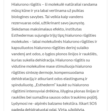
Hialurono rūgštis – ši molekulė natūraliai randama
mūsų kūne ir yra labai vertinama už puikias
biologines savybes. Tai veikia kaip vandens
rezervuaras odai, užtikrinant savo jaunystę.
Siekdamas maksimalaus efekto, institutas
Esthedermas sujungia trijų tipų hialurono rūgšties
molekules – labai molekulinės hialurono rūgšties ir
kapsuliuotos hialurono rūgšties derinį sulaiko
vandenį ant odos, o lygios plonos linijos ir raukšlės,
kurias sukelia dehidracija. Hialurono rūgštis su
vidutine molekuline mase stimuliuoja hialurono
rūgšties sintezę dermoje, kompensuodama
dehidrataciją ir atkuriant odos elastingumą ir
spinduliuotę. „Esthederm“ kaukė su hialurono
rūgštimi intensyviai drėkina, išlygina plonas linijas ir
raukšles bei sumažina sausos odos traukimo pojūtį.
Lydymosi ne -alpinės balzamo tekstūra. Iškart SOS
padeda dehidratuotai odai. Virta, užpildyta,