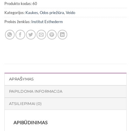
€56,41.
€42,31.
Produkto kodas:
60
Kategorijos:
Kaukes
,
Odos priežiūra
,
Veido
Prekės ženklas:
Institut Esthederm
APRAŠYMAS
PAPILDOMA INFORMACIJA
ATSILIEPIMAI (0)
APIBŪDINIMAS