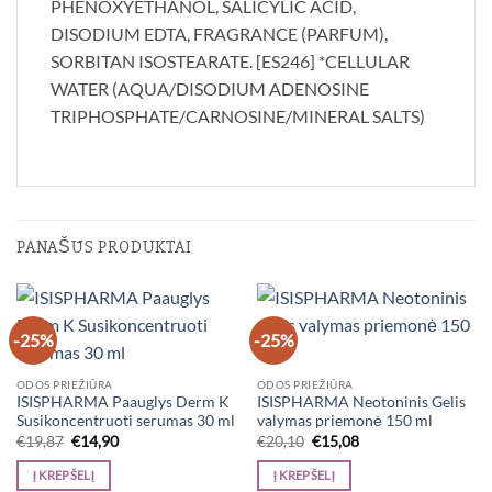
PHENOXYETHANOL, SALICYLIC ACID,
DISODIUM EDTA, FRAGRANCE (PARFUM),
SORBITAN ISOSTEARATE. [ES246] *CELLULAR
WATER (AQUA/DISODIUM ADENOSINE
TRIPHOSPHATE/CARNOSINE/MINERAL SALTS)
PANAŠŪS PRODUKTAI
-25%
-25%
ODOS PRIEŽIŪRA
ODOS PRIEŽIŪRA
ISISPHARMA Paauglys Derm K
ISISPHARMA Neotoninis Gelis
Susikoncentruoti serumas 30 ml
valymas priemonė 150 ml
Original
Current
Original
Current
€
19,87
€
14,90
€
20,10
€
15,08
price
price
price
price
was:
is:
was:
is:
Į KREPŠELĮ
Į KREPŠELĮ
€19,87.
€14,90.
€20,10.
€15,08.