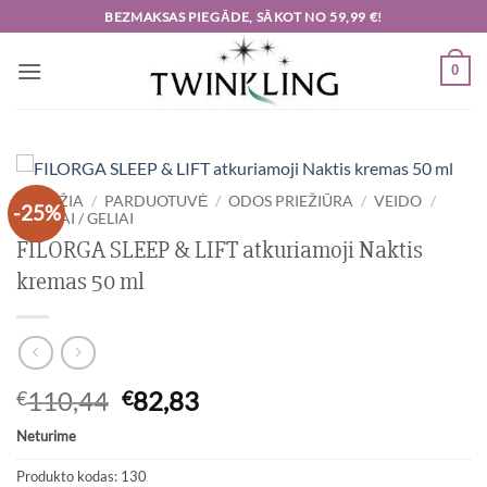
Skip
BEZMAKSAS PIEGĀDE, SĀKOT NO 59,99 €!
to
content
0
PRADŽIA
/
PARDUOTUVĖ
/
ODOS PRIEŽIŪRA
/
VEIDO
/
-25%
KREMAI / GELIAI
FILORGA SLEEP & LIFT atkuriamoji Naktis
kremas 50 ml
Original
Current
110,44
82,83
€
€
price
price
Neturime
was:
is:
€110,44.
€82,83.
Produkto kodas:
130