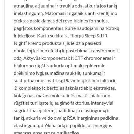
atnaujina, atjaunina ir traukia odą, atkuria jos tankį
ir elastingumą. Matomas ir ilgalaikis anti -senėjimo
efektas pasiekiamas dėl revoliucinės formulės,
pagrįstos komponentais, kurie naudojami narkotikų
injekcijose. Kartu su kitais „Filorga Sleep & Lift
Night“ kremo produktais jis leidžia pasiekti
nuolatinį kėlimo efektą ir pastebimai transformuoti
odą. Aktyvūs komponentai: NCTF chromoneras ir
hialurono rūgštis atkuria optimalų epidermio
drėkinimo lygį, sumažina raukšlių sunkumą ir
sustiprina odos matricą; Plazminių kėlimo faktorių
® komplekso (ciberžolės šakniastiebio ekstraktas,
kolagenas, mažos molekulinės masės hialurono
rūgštis) turi ląstelių augimo faktorius, intensyviai
sugriežtina epidermį, padidina jo elastingumą ir
tankį, atkuria veido ovalą; RSA ir argininas padidina
elastingumą, drėkina odą ir papildo jos energijos
atsargas, apsaugo nuo glikacijos.