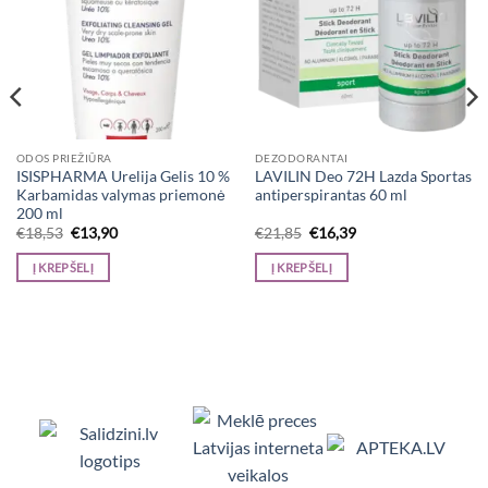
ODOS PRIEŽIŪRA
DEZODORANTAI
ISISPHARMA Urelija Gelis 10 %
LAVILIN Deo 72H Lazda Sportas
Karbamidas valymas priemonė
antiperspirantas 60 ml
200 ml
Original
Current
Original
Current
€
18,53
€
13,90
€
21,85
€
16,39
price
price
price
price
was:
is:
was:
is:
Į KREPŠELĮ
Į KREPŠELĮ
€18,53.
€13,90.
€21,85.
€16,39.
Viedpulksteņi, Makita, Ceļojumu somas, Te