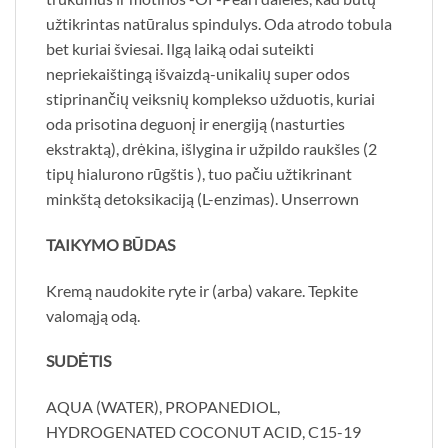
užtikrintas natūralus spindulys. Oda atrodo tobula
bet kuriai šviesai. Ilgą laiką odai suteikti
nepriekaištingą išvaizdą-unikalių super odos
stiprinančių veiksnių komplekso užduotis, kuriai
oda prisotina deguonį ir energiją (nasturties
ekstraktą), drėkina, išlygina ir užpildo raukšles (2
tipų hialurono rūgštis ), tuo pačiu užtikrinant
minkštą detoksikaciją (L-enzimas). Unserrown
TAIKYMO BŪDAS
Kremą naudokite ryte ir (arba) vakare. Tepkite
valomąją odą.
SUDĖTIS
AQUA (WATER), PROPANEDIOL,
HYDROGENATED COCONUT ACID, C15-19