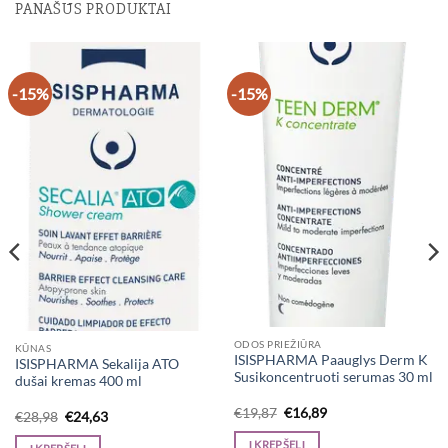
PANAŠŪS PRODUKTAI
-15%
-15%
ODOS PRIEŽIŪRA
KŪNAS
ISISPHARMA Paauglys Derm K
ISISPHARMA Sekalija ATO
Susikoncentruoti serumas 30 ml
dušai kremas 400 ml
Original
Current
€
19,87
€
16,89
Original
Current
€
28,98
€
24,63
price
price
price
price
was:
is:
was:
is:
Į KREPŠELĮ