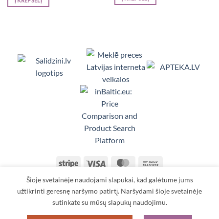
Į KREPŠELĮ
€19,87.
€16,89.
€28,98.
€24,63.
Viedpulksteņi, Makita, Ceļojumu somas, Te
Stripe
Visa
MasterCard
Bank
Transfer
Šioje svetainėje naudojami slapukai, kad galėtume jums
KONTAKTAI
TAISYKLĖS IR SĄLYGOS
PRISTATYMAS
GRĄŽINIMAS
APMOKĖJIMAS
ASMENS DUOMENŲ TVARKYMAS
užtikrinti geresnę naršymo patirtį. Naršydami šioje svetainėje
sutinkate su mūsų slapukų naudojimu.
Copyright 2026 ©
SIA TORANS
Reģ. Nr.: 40003613318