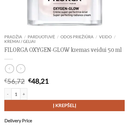
PRADŽIA
/
PARDUOTUVĖ
/
ODOS PRIEŽIŪRA
/
VEIDO
/
KREMAI / GELIAI
FILORGA OXYGEN-GLOW kremas veidui 50 ml
Original
Current
56,72
48,21
€
€
price
price
produkto kiekis: FILORGA OXYGEN-GLOW kremas veidui 50 ml
was:
is:
€56,72.
€48,21.
Į KREPŠELĮ
Delivery Price