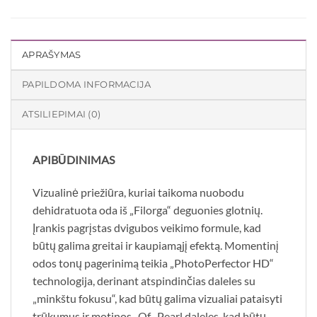
APRAŠYMAS
PAPILDOMA INFORMACIJA
ATSILIEPIMAI (0)
APIBŪDINIMAS
Vizualinė priežiūra, kuriai taikoma nuobodu
dehidratuota oda iš „Filorga“ deguonies glotnių.
Įrankis pagrįstas dvigubos veikimo formule, kad
būtų galima greitai ir kaupiamąjį efektą. Momentinį
odos tonų pagerinimą teikia „PhotoPerfector HD“
technologija, derinant atspindinčias daleles su
„minkštu fokusu“, kad būtų galima vizualiai pataisyti
trūkumus ir motinos -Of -Pearl daleles, kad būtų