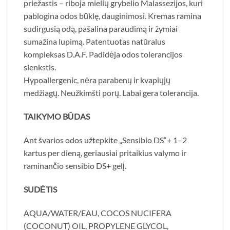
priežastis – riboja mielių grybelio Malassezijos, kuri
pablogina odos būklę, dauginimosi. Kremas ramina
sudirgusią odą, pašalina paraudimą ir žymiai
sumažina lupimą. Patentuotas natūralus
kompleksas D.A.F. Padidėja odos tolerancijos
slenkstis.
Hypoallergenic, nėra parabenų ir kvapiųjų
medžiagų. Neužkimšti porų. Labai gera tolerancija.
TAIKYMO BŪDAS
Ant švarios odos užtepkite „Sensibio DS“+ 1–2
kartus per dieną, geriausiai pritaikius valymo ir
raminančio sensibio DS+ gelį.
SUDĖTIS
AQUA/WATER/EAU, COCOS NUCIFERA
(COCONUT) OIL, PROPYLENE GLYCOL,