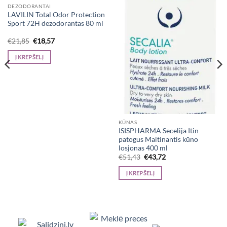
DEZODORANTAI
LAVILIN Total Odor Protection
Sport 72H dezodorantas 80 ml
Original
Current
€
21,85
€
18,57
price
price
was:
is:
Į KREPŠELĮ
€21,85.
€18,57.
KŪNAS
ISISPHARMA Secelija Itin
patogus Maitinantis kūno
losjonas 400 ml
Original
Current
€
51,43
€
43,72
price
price
was:
is:
Į KREPŠELĮ
€51,43.
€43,72.
Viedpulksteņi, Makita, Ceļojumu somas, Te