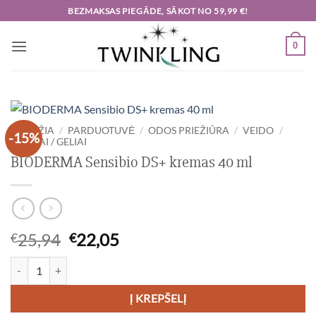
Skip
BEZMAKSAS PIEGĀDE, SĀKOT NO 59,99 €!
to
content
0
PRADŽIA
/
PARDUOTUVĖ
/
ODOS PRIEŽIŪRA
/
VEIDO
/
-15%
KREMAI / GELIAI
BIODERMA Sensibio DS+ kremas 40 ml
Original
Current
25,94
22,05
€
€
price
price
produkto kiekis: BIODERMA Sensibio DS+ kremas 40 ml
was:
is:
€25,94.
€22,05.
Į KREPŠELĮ