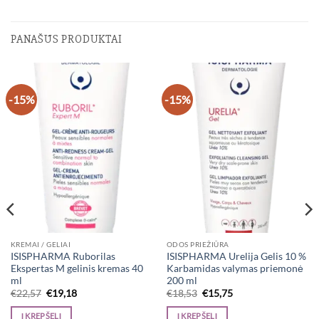
PANAŠŪS PRODUKTAI
-15%
-15%
KREMAI / GELIAI
ODOS PRIEŽIŪRA
ISISPHARMA Ruborilas
ISISPHARMA Urelija Gelis 10 %
Ekspertas M gelinis kremas 40
Karbamidas valymas priemonė
ml
200 ml
Original
Current
Original
Current
€
22,57
€
19,18
€
18,53
€
15,75
price
price
price
price
was:
is:
was:
is:
Į KREPŠELĮ
Į KREPŠELĮ