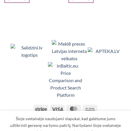
€22,57.
€19,18.
€18,53.
€15,75.
Viedpulksteņi, Makita, Ceļojumu somas, Te
Stripe
Visa
MasterCard
Bank
Transfer
Šioje svetainėje naudojami slapukai, kad galėtume jums
KONTAKTAI
TAISYKLĖS IR SĄLYGOS
PRISTATYMAS
GRĄŽINIMAS
APMOKĖJIMAS
ASMENS DUOMENŲ TVARKYMAS
užtikrinti geresnę naršymo patirtį. Naršydami šioje svetainėje