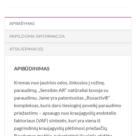
APRAŠYMAS
PAPILDOMA INFORMACIJA
ATSILIEPIMAI (0)
APIBŪDINIMAS
Kremas nuo jautrios odos, linkusios į rožinę,
paraudimą. „Sensibio AR“ natūraliai kovoja su
paraudimu. Jame yra patentuotas „Rosactiv®“
kompleksas, kuris daro tiesioginį poveikį paraudimo
priežastims – apsaugo nuo kraujagyslių endotelio
faktoriaus (VAF) sintezės, kuri yra viena iš
pagrindinių kraujagyslių plėtimosi priežasčių.
Raudumas mažėja, pakartotinė išvaizda atidėta.