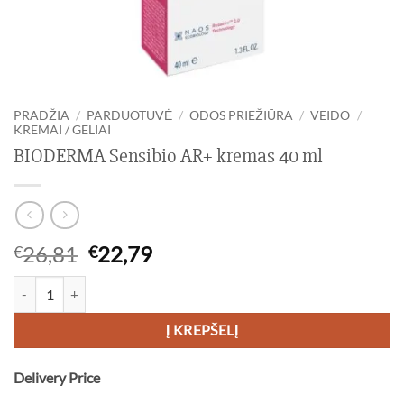
PRADŽIA
/
PARDUOTUVĖ
/
ODOS PRIEŽIŪRA
/
VEIDO
/
KREMAI / GELIAI
BIODERMA Sensibio AR+ kremas 40 ml
Original
Current
26,81
22,79
€
€
price
price
produkto kiekis: BIODERMA Sensibio AR+ kremas 40 ml
was:
is:
€26,81.
€22,79.
Į KREPŠELĮ
Delivery Price