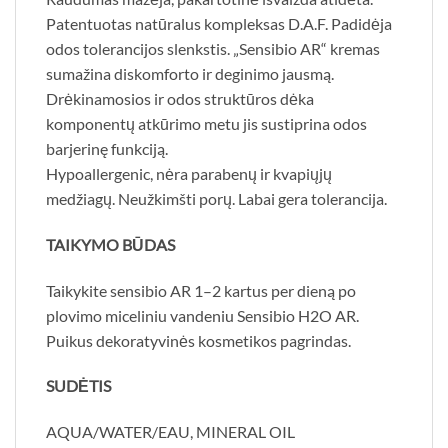
Patentuotas natūralus kompleksas D.A.F. Padidėja
odos tolerancijos slenkstis. „Sensibio AR“ kremas
sumažina diskomforto ir deginimo jausmą.
Drėkinamosios ir odos struktūros dėka
komponentų atkūrimo metu jis sustiprina odos
barjerinę funkciją.
Hypoallergenic, nėra parabenų ir kvapiųjų
medžiagų. Neužkimšti porų. Labai gera tolerancija.
TAIKYMO BŪDAS
Taikykite sensibio AR 1–2 kartus per dieną po
plovimo miceliniu vandeniu Sensibio H2O AR.
Puikus dekoratyvinės kosmetikos pagrindas.
SUDĖTIS
AQUA/WATER/EAU, MINERAL OIL