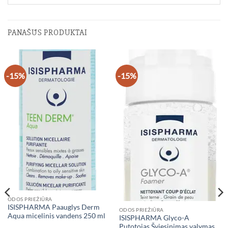
PANAŠŪS PRODUKTAI
-15%
-15%
ODOS PRIEŽIŪRA
ISISPHARMA Paauglys Derm
ODOS PRIEŽIŪRA
Aqua micelinis vandens 250 ml
ISISPHARMA Glyco-A
Putotojas Šviesinimas valymas