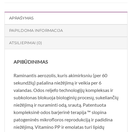
APRAŠYMAS
PAPILDOMA INFORMACIJA
ATSILIEPIMAI (0)
APIBŪDINIMAS
Raminantis aerozolis, kuris akimirksniu (per 60
sekundžių) pašalina niežėjimą ir veikia per 6
valandas. Odos reljefo technologijų kompleksas ir
subkolonas blokuoja biologinių procesų, sukeliančių
niežėjimą ir nuraminti odą, srautą. Patentuota
kompleksinė odos barjerinė terapija ™ slopina
patogeninės mikrofloros reprodukciją ir padidina
niežėjimą. Vitamino PP ir emolatas turi lipidų