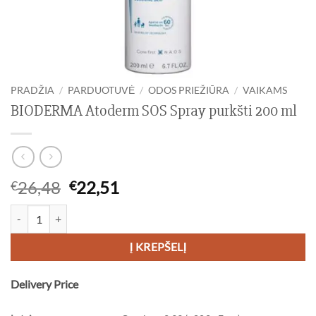
PRADŽIA
/
PARDUOTUVĖ
/
ODOS PRIEŽIŪRA
/
VAIKAMS
BIODERMA Atoderm SOS Spray purkšti 200 ml
Original
Current
26,48
22,51
€
€
price
price
produkto kiekis: BIODERMA Atoderm SOS Spray purkšti 200 ml
was:
is:
€26,48.
€22,51.
Į KREPŠELĮ
Delivery Price