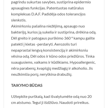
pagrindu sukurtas savybes, sustiprina epidermio
apsaugines funkcijas. Patentuotas natūralus
kompleksas D.A.F. Padidėja odos tolerancijos
slenkstis.
Akimirksniu pašalina niežėjimą, apsaugo nuo
bakterijų, kurios ją sukelia ir sustiprina, drėkina odą.
Dėl greito ir patogaus purškimo 360 ° kampu galite
patekti į kietas -perdaryti. Aerozolis turi
nepaprastai lengvą konsistenciją ir akimirksniu
vėsina odą. Dėl odos ir kūno odos priežiūros. Tinka
suaugusiems, vaikams ir kūdikiams. Hypoallergenic,
nėra parabenų, kvapiųjų medžiagų ir alkoholio. Jis
neužkimšia porų, neryškina drabužių.
TAIKYMO BŪDAS
Užtepkite purškalą, kad išvalytumėte odą nuo 20
cm atstumo. Tegul ji išdžiūvo. Naudoti prireikus.