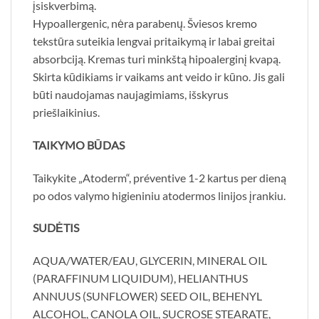
įsiskverbimą.
Hypoallergenic, nėra parabenų. Šviesos kremo
tekstūra suteikia lengvai pritaikymą ir labai greitai
absorbciją. Kremas turi minkštą hipoalerginį kvapą.
Skirta kūdikiams ir vaikams ant veido ir kūno. Jis gali
būti naudojamas naujagimiams, išskyrus
priešlaikinius.
TAIKYMO BŪDAS
Taikykite „Atoderm“, préventive 1-2 kartus per dieną
po odos valymo higieniniu atodermos linijos įrankiu.
SUDĖTIS
AQUA/WATER/EAU, GLYCERIN, MINERAL OIL
(PARAFFINUM LIQUIDUM), HELIANTHUS
ANNUUS (SUNFLOWER) SEED OIL, BEHENYL
ALCOHOL, CANOLA OIL, SUCROSE STEARATE,