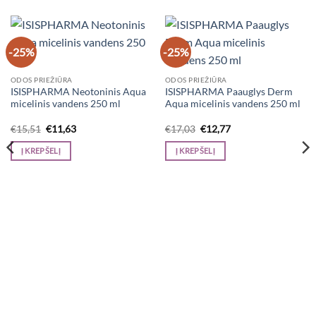
-25%
-25%
ODOS PRIEŽIŪRA
ODOS PRIEŽIŪRA
ISISPHARMA Neotoninis Aqua
ISISPHARMA Paauglys Derm
micelinis vandens 250 ml
Aqua micelinis vandens 250 ml
Original
Current
Original
Current
€
15,51
€
11,63
€
17,03
€
12,77
price
price
price
price
was:
is:
was:
is:
Į KREPŠELĮ
Į KREPŠELĮ
€15,51.
€11,63.
€17,03.
€12,77.