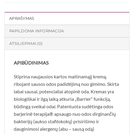
APRAŠYMAS
PAPILDOMA INFORMACIJA
ATSILIEPIMAI (0)
APIBŪDINIMAS
Stiprina naujausios kartos maitinamąjį kremą,
ribojant sausos odos padidėjimą nuo gimimo. Skirta
labai sausai, potencialiai atopinė oda. Kremas yra
biologiškai ir ilgą laiką atkuria „Barrier“ funkciją,
būdingą sveikai odai. Patentuota sudėtinga odos
barjerinė terapija® apsaugo nuo odos dirginančių
bakterijų (aukso stafilokokų) prisirišimo ir
dauginimosi alergenų (abu – sausą odą)