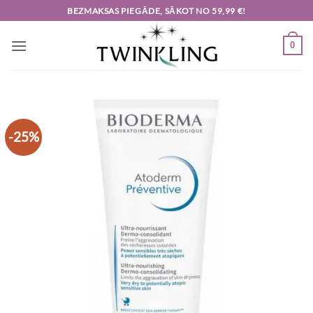
Skip
BEZMAKSAS PIEGĀDE, SĀKOT NO 59,99 €!
to
content
0
-25%