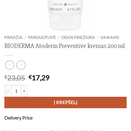
PRADŽIA
/
PARDUOTUVĖ
/
ODOS PRIEŽIŪRA
/
VAIKAMS
BIODERMA Atoderm Preventive kremas 200 ml
Original
Current
23,05
17,29
€
€
price
price
produkto kiekis: BIODERMA Atoderm Preventive kremas 200 ml
was:
is:
€23,05.
€17,29.
Į KREPŠELĮ
Delivery Price