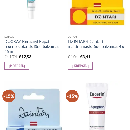
LŪPOS
LŪPOS
DUCRAY Keracnyl Repair
DZINTARS Dzintari
regeneruojantis lūpų balzamas
maitinamasis lūpų balzamas 4 g
15 ml
Original
Current
Original
Current
€
14,74
€
12,53
€
4,01
€
3,41
price
price
price
price
was:
is:
was:
is:
Į KREPŠELĮ
Į KREPŠELĮ
€14,74.
€12,53.
€4,01.
€3,41.
-15%
-15%