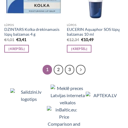
LŪPOS
LŪPOS
DZINTARS Kolka drėkinamasis
EUCERIN Aquaphor SOS lūpų
lūpų balzamas 4 g
balzamas 10 ml
Original
Current
Original
Current
€
4,01
€
3,41
€
12,34
€
10,49
price
price
price
price
was:
is:
was:
is:
Į KREPŠELĮ
Į KREPŠELĮ
€4,01.
€3,41.
€12,34.
€10,49.
1
2
3
Viedpulksteņi, Makita, Ceļojumu somas, Te