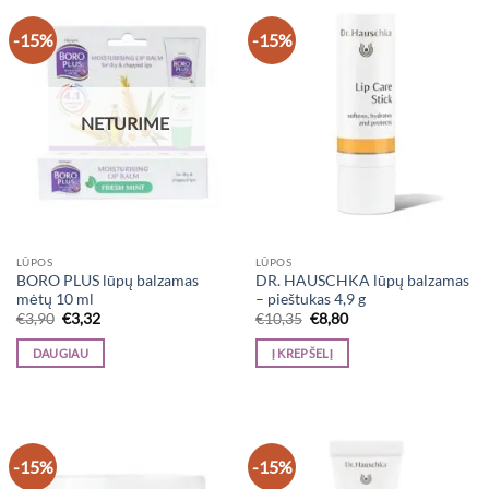
-15%
-15%
NETURIME
LŪPOS
LŪPOS
BORO PLUS lūpų balzamas
DR. HAUSCHKA lūpų balzamas
mėtų 10 ml
– pieštukas 4,9 g
Original
Current
Original
Current
€
3,90
€
3,32
€
10,35
€
8,80
price
price
price
price
was:
is:
was:
is:
DAUGIAU
Į KREPŠELĮ
€3,90.
€3,32.
€10,35.
€8,80.
-15%
-15%