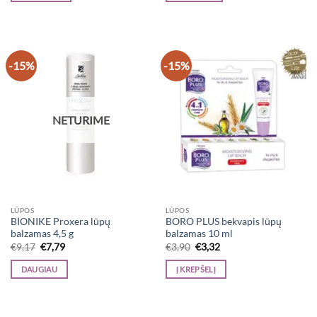
-15%
-15%
NETURIME
LŪPOS
LŪPOS
BIONIKE Proxera lūpų
BORO PLUS bekvapis lūpų
balzamas 4,5 g
balzamas 10 ml
Original
Current
Original
Current
€
9,17
€
7,79
€
3,90
€
3,32
price
price
price
price
was:
is:
was:
is:
DAUGIAU
Į KREPŠELĮ
€9,17.
€7,79.
€3,90.
€3,32.