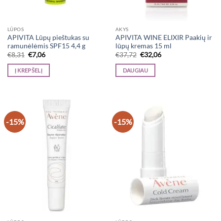
LŪPOS
AKYS
APIVITA Lūpų pieštukas su
APIVITA WINE ELIXIR Paakių ir
ramunėlėmis SPF15 4,4 g
lūpų kremas 15 ml
Original
Current
Original
Current
€
8,31
€
7,06
€
37,72
€
32,06
price
price
price
price
was:
is:
was:
is:
Į KREPŠELĮ
DAUGIAU
€8,31.
€7,06.
€37,72.
€32,06.
-15%
-15%