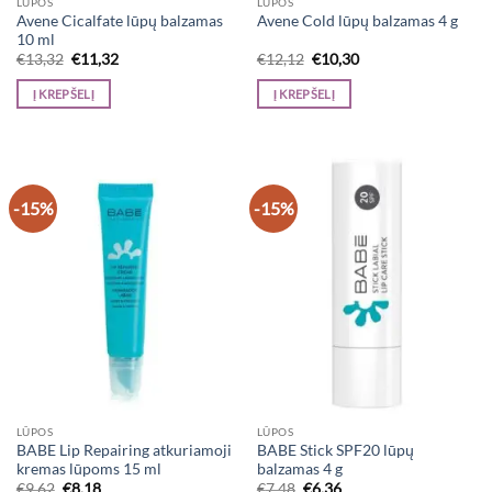
LŪPOS
LŪPOS
Avene Cicalfate lūpų balzamas
Avene Cold lūpų balzamas 4 g
10 ml
Original
Current
Original
Current
€
13,32
€
11,32
€
12,12
€
10,30
price
price
price
price
was:
is:
was:
is:
Į KREPŠELĮ
Į KREPŠELĮ
€13,32.
€11,32.
€12,12.
€10,30.
-15%
-15%
LŪPOS
LŪPOS
BABE Lip Repairing atkuriamoji
BABE Stick SPF20 lūpų
kremas lūpoms 15 ml
balzamas 4 g
Original
Current
Original
Current
€
9,62
€
8,18
€
7,48
€
6,36