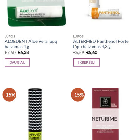
LŪPOS
LŪPOS
ALOEDENT Aloe Vera lūpų
ALTERMED Panthenol Forte
balzamas 4 g
lūpų balzamas 4,3 g
Original
Current
Original
Current
€
7,50
€
6,38
€
6,59
€
5,60
price
price
price
price
was:
is:
was:
is:
DAUGIAU
Į KREPŠELĮ
€7,50.
€6,38.
€6,59.
€5,60.
-15%
-15%
NETURIME