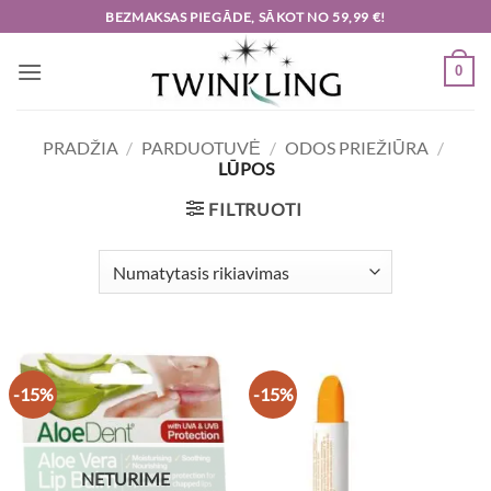
Skip
BEZMAKSAS PIEGĀDE, SĀKOT NO 59,99 €!
to
content
0
PRADŽIA
/
PARDUOTUVĖ
/
ODOS PRIEŽIŪRA
/
LŪPOS
FILTRUOTI
-15%
-15%
NETURIME