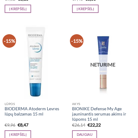
price
price
price
price
was:
is:
was:
is:
Į KREPŠELĮ
Į KREPŠELĮ
€9,62.
€8,18.
€7,48.
€6,36.
-15%
-15%
NETURIME
LŪPOS
AKYS
BIODERMA Atoderm Levres
BIONIKE Defense My Age
lūpų balzamas 15 ml
jauninantis serumas akims ir
lūpoms 15 ml
Original
Current
Original
Current
€
9,96
€
8,47
€
26,14
€
22,22
price
price
price
price
was:
is:
was:
is:
Į KREPŠELĮ
DAUGIAU
€9,96.
€8,47.
€26,14.
€22,22.