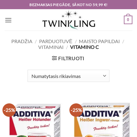
Skip
BEZMAKSAS PIEGĀDE, SĀKOT NO 59,99 €!
to
content
0
PRADŽIA
/
PARDUOTUVĖ
/
MAISTO PAPILDAI
/
VITAMINAI
/
VITAMINO C
FILTRUOTI
-25%
-25%