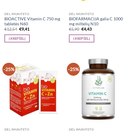
DĖL IMUNITETO
DĖL IMUNITETO
BIOACTIVE Vitamin C 750 mg
BIOFARMACIJA galia C 1000
tabletės N60
mg miltelių N10
Original
Current
Original
Current
€
12,54
€
9,41
€
5,90
€
4,43
price
price
price
price
was:
is:
was:
is:
Į KREPŠELĮ
Į KREPŠELĮ
€12,54.
€9,41.
€5,90.
€4,43.
-25%
-25%
DĖL IMUNITETO
DĖL IMUNITETO