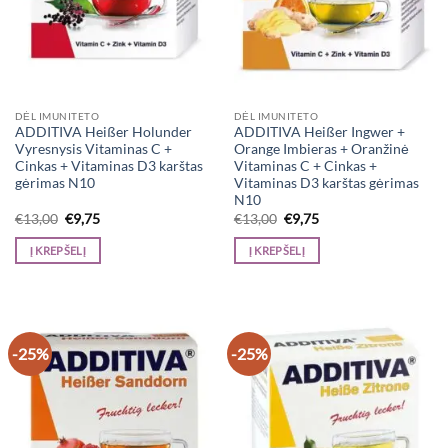
DĖL IMUNITETO
DĖL IMUNITETO
ADDITIVA Heißer Holunder
ADDITIVA Heißer Ingwer +
Vyresnysis Vitaminas C +
Orange Imbieras + Oranžinė
Cinkas + Vitaminas D3 karštas
Vitaminas C + Cinkas +
gėrimas N10
Vitaminas D3 karštas gėrimas
N10
Original
Current
Original
Current
€
13,00
€
9,75
€
13,00
€
9,75
price
price
price
price
was:
is:
was:
is:
Į KREPŠELĮ
Į KREPŠELĮ
€13,00.
€9,75.
€13,00.
€9,75.
-25%
-25%