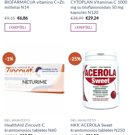
BIOFARMACIJA vitamino C+Zn
CYTOPLAN Vitaminas C 1000
milteliai N14
mg su bioflavonoidais 50 mg
kapsulės N120
Original
Current
Original
Current
€
9,15
€
6,86
€
38,99
€
29,24
price
price
price
price
was:
is:
was:
is:
Į KREPŠELĮ
Į KREPŠELĮ
€9,15.
€6,86.
€38,99.
€29,24.
-1%
-25%
NETURIME
DĖL IMUNITETO
DĖL IMUNITETO
HealthAid Zincovit-C
HKK ACEROLA Sweet
kramtomosios tabletės N60
kramtomosios tabletės N250