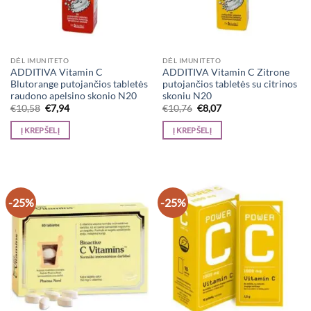
DĖL IMUNITETO
DĖL IMUNITETO
ADDITIVA Vitamin C
ADDITIVA Vitamin C Zitrone
Blutorange putojančios tabletės
putojančios tabletės su citrinos
raudono apelsino skonio N20
skoniu N20
Original
Current
Original
Current
€
10,58
€
7,94
€
10,76
€
8,07
price
price
price
price
was:
is:
was:
is:
Į KREPŠELĮ
Į KREPŠELĮ
€10,58.
€7,94.
€10,76.
€8,07.
-25%
-25%