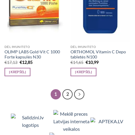
DĖL IMUNITETO
DĖL IMUNITETO
OLIMP LABS Gold-Vit C 1000
ORTHOMOL Vitamin C Depo
Forte kapsulės N30
tabletės N100
Original
Current
Original
Current
€
17,13
€
12,85
€
14,65
€
10,99
price
price
price
price
was:
is:
was:
is:
Į KREPŠELĮ
Į KREPŠELĮ
€17,13.
€12,85.
€14,65.
€10,99.
1
2
Viedpulksteņi, Makita, Ceļojumu somas, Te