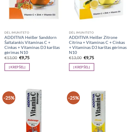
DĖL IMUNITETO
DĖL IMUNITETO
ADDITIVA Heißer Sanddorn
ADDITIVA Heißer Zitrone
Šaltalankis Vitaminas C +
Citrina + Vitaminas C + Cinkas
Cinkas + Vitaminas D3 karštas
+ Vitaminas D3 karštas gėrimas
gėrimas N10
N10
Original
Current
Original
Current
€
13,00
€
9,75
€
13,00
€
9,75
price
price
price
price
was:
is:
was:
is:
Į KREPŠELĮ
Į KREPŠELĮ
€13,00.
€9,75.
€13,00.
€9,75.
-25%
-25%