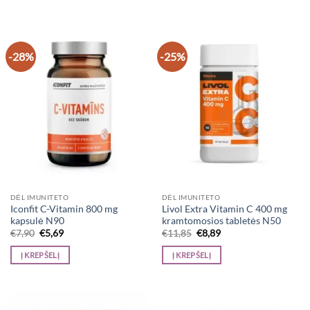
-28%
-25%
DĖL IMUNITETO
DĖL IMUNITETO
Iconfit C-Vitamin 800 mg
Livol Extra Vitamin C 400 mg
kapsulė N90
kramtomosios tabletės N50
Original
Current
Original
Current
€
7,90
€
5,69
€
11,85
€
8,89
price
price
price
price
was:
is:
was:
is:
Į KREPŠELĮ
Į KREPŠELĮ
€7,90.
€5,69.
€11,85.
€8,89.