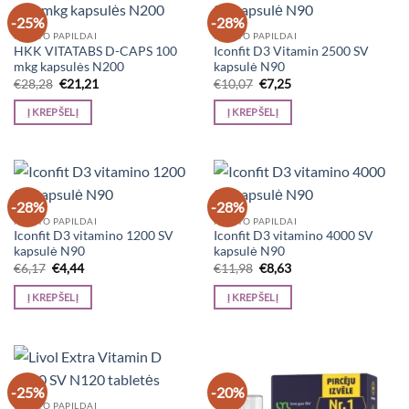
-25%
-28%
MAISTO PAPILDAI
MAISTO PAPILDAI
HKK VITATABS D-CAPS 100
Iconfit D3 Vitamin 2500 SV
mkg kapsulės N200
kapsulė N90
Original
Current
Original
Current
€
28,28
€
21,21
€
10,07
€
7,25
price
price
price
price
was:
is:
was:
is:
Į KREPŠELĮ
Į KREPŠELĮ
€28,28.
€21,21.
€10,07.
€7,25.
-28%
-28%
MAISTO PAPILDAI
MAISTO PAPILDAI
Iconfit D3 vitamino 1200 SV
Iconfit D3 vitamino 4000 SV
kapsulė N90
kapsulė N90
Original
Current
Original
Current
€
6,17
€
4,44
€
11,98
€
8,63
price
price
price
price
was:
is:
was:
is:
Į KREPŠELĮ
Į KREPŠELĮ
€6,17.
€4,44.
€11,98.
€8,63.
-25%
-20%
MAISTO PAPILDAI