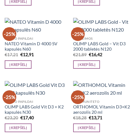
Į KREPŠELĮ
Į KREPŠELĮ
€21,20.
€15,90.
€11,98.
€8,99.
-25%
-25%
MAISTO PAPILDAI
DĖL ŠEIMOS
NATEO Vitamin D 4000 SV
OLIMP LABS Gold – Vit D3
kapsulės N60
2000 tabletės N120
Original
Current
Original
Current
€
17,21
€
12,91
€
21,89
€
16,42
price
price
price
price
was:
is:
was:
is:
Į KREPŠELĮ
Į KREPŠELĮ
€17,21.
€12,91.
€21,89.
€16,42.
-25%
-25%
MAISTO PAPILDAI
DĖL IMUNITETO
OLIMP LABS Gold Vit D3 + K2
ORTHOMOL Vitamin D3+K2
kapsulės N30
aerozolis 20 ml
Original
Current
Original
Current
€
23,20
€
17,40
€
18,28
€
13,71
price
price
price
price
was:
is:
was:
is:
Į KREPŠELĮ
Į KREPŠELĮ
€23,20.
€17,40.
€18,28.
€13,71.