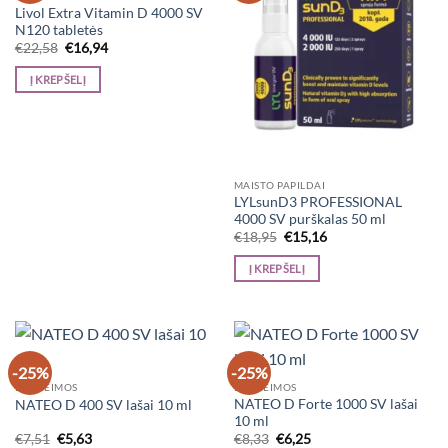
Livol Extra Vitamin D 4000 SV
N120 tabletės
Original
Current
€
22,58
€
16,94
price
price
was:
is:
Į KREPŠELĮ
€22,58.
€16,94.
MAISTO PAPILDAI
LYLsunD3 PROFESSIONAL
4000 SV purškalas 50 ml
Original
Current
€
18,95
€
15,16
price
price
was:
is:
Į KREPŠELĮ
€18,95.
€15,16.
-25%
-25%
DĖL ŠEIMOS
DĖL ŠEIMOS
NATEO D Forte 1000 SV lašai
NATEO D 400 SV lašai 10 ml
10 ml
Original
Current
Original
Current
€
7,51
€
5,63
€
8,33
€
6,25