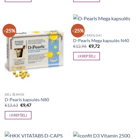
€57,61.
€43,21.
€24,50.
€18,38.
-25%
-25%
MAISTO PAPILDAI
D-Pearls Mega kapsulės N40
Original
Current
€
12,96
€
9,72
price
price
was:
is:
Į KREPŠELĮ
€12,96.
€9,72.
DĖL ŠEIMOS
D-Pearls kapsulės N80
Original
Current
€
12,63
€
9,47
price
price
was:
is:
Į KREPŠELĮ
€12,63.
€9,47.