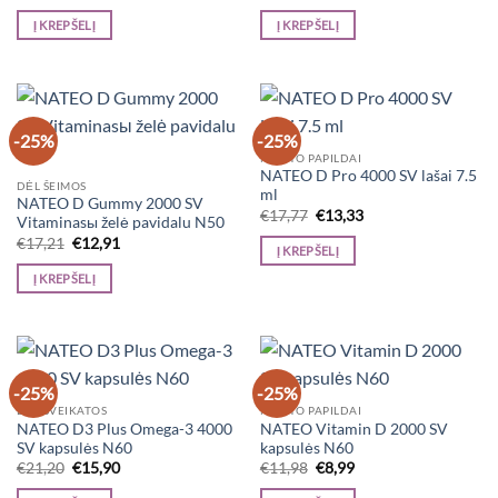
price
price
price
price
was:
is:
was:
is:
Į KREPŠELĮ
Į KREPŠELĮ
€7,51.
€5,63.
€8,33.
€6,25.
-25%
-25%
MAISTO PAPILDAI
NATEO D Pro 4000 SV lašai 7.5
DĖL ŠEIMOS
ml
NATEO D Gummy 2000 SV
Original
Current
€
17,77
€
13,33
Vitaminasы želė pavidalu N50
price
price
Original
Current
€
17,21
€
12,91
was:
is:
Į KREPŠELĮ
price
price
€17,77.
€13,33.
was:
is:
Į KREPŠELĮ
€17,21.
€12,91.
-25%
-25%
DĖL SVEIKATOS
MAISTO PAPILDAI
NATEO D3 Plus Omega-3 4000
NATEO Vitamin D 2000 SV
SV kapsulės N60
kapsulės N60
Original
Current
Original
Current
€
21,20
€
15,90
€
11,98
€
8,99
price
price
price
price
was:
is:
was:
is: