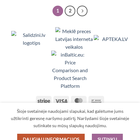
1
2
Viedpulksteņi, Makita, Ceļojumu somas, Te
Stripe
Visa
MasterCard
Bank
Transfer
Šioje svetainėje naudojami slapukai, kad galėtume jums
KONTAKTAI
TAISYKLĖS IR SĄLYGOS
PRISTATYMAS
GRĄŽINIMAS
APMOKĖJIMAS
ASMENS DUOMENŲ TVARKYMAS
užtikrinti geresnę naršymo patirtį. Naršydami šioje svetainėje
sutinkate su mūsų slapukų naudojimu.
Copyright 2026 ©
SIA TORANS
Reģ. Nr.: 40003613318
DAUGIAU INFORMACIJOS
SUTINKU