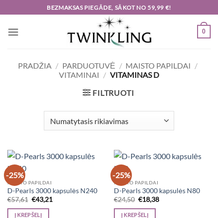
Skip
BEZMAKSAS PIEGĀDE, SĀKOT NO 59,99 €!
to
content
0
PRADŽIA
/
PARDUOTUVĖ
/
MAISTO PAPILDAI
/
VITAMINAI
/
VITAMINAS D
FILTRUOTI
-25%
-25%
MAISTO PAPILDAI
MAISTO PAPILDAI
D-Pearls 3000 kapsulės N240
D-Pearls 3000 kapsulės N80
Original
Current
Original
Current
€
57,61
€
43,21
€
24,50
€
18,38
price
price
price
price
was:
is:
was:
is:
Į KREPŠELĮ
Į KREPŠELĮ