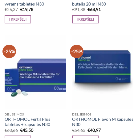
vyrams tabletės N30
butelis 20 ml N30
Original
Current
Original
Current
€
26,37
€
19,78
€
91,88
€
68,91
price
price
price
price
was:
is:
was:
is:
Į KREPŠELĮ
Į KREPŠELĮ
€26,37.
€19,78.
€91,88.
€68,91.
-25%
-25%
DĖL ŠEIMOS
DĖL ŠEIMOS
ORTHOMOL Fertil Plus
ORTHOMOL Flavon M kapsulės
tabletės + kapsulės N30
N30
Original
Current
Original
Current
€
60,66
€
45,50
€
54,63
€
40,97
price
price
price
price
was:
is:
was:
is: