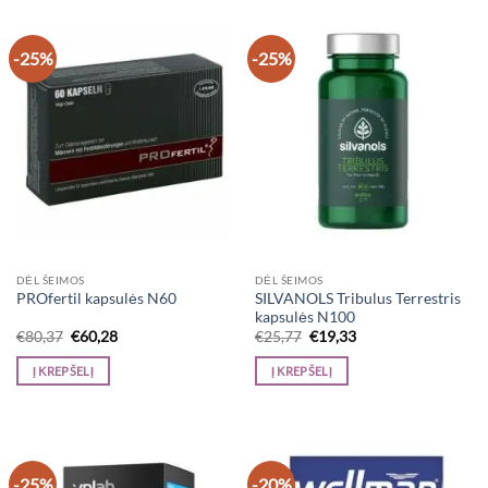
-25%
-25%
DĖL ŠEIMOS
DĖL ŠEIMOS
SILVANOLS Tribulus Terrestris
PROfertil kapsulės N60
kapsulės N100
Original
Current
Original
Current
€
80,37
€
60,28
€
25,77
€
19,33
price
price
price
price
was:
is:
was:
is:
Į KREPŠELĮ
Į KREPŠELĮ
€80,37.
€60,28.
€25,77.
€19,33.
-25%
-20%