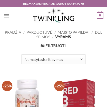
Skip
BEZMAKSAS PIEGĀDE, SĀKOT NO 59,99 €!
to
content
0
PRADŽIA
/
PARDUOTUVĖ
/
MAISTO PAPILDAI
/
DĖL
ŠEIMOS
/
VYRAMS
FILTRUOTI
-25%
-25%