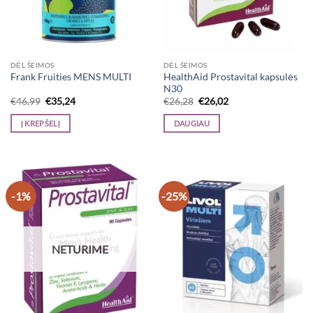
DĖL ŠEIMOS
DĖL ŠEIMOS
HealthAid Prostavital kapsulės
Frank Fruities MENS MULTI
N30
Original
Current
Original
Current
€
46,99
€
35,24
€
26,28
€
26,02
price
price
price
price
was:
is:
was:
is:
Į KREPŠELĮ
DAUGIAU
€46,99.
€35,24.
€26,28.
€26,02.
-1%
-25%
NETURIME