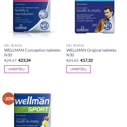
DĖL ŠEIMOS
DĖL ŠEIMOS
WELLMAN Conception tabletės
WELLMAN Original tabletės
N30
N30
Original
Current
Original
Current
€
29,17
€
23,34
€
21,65
€
17,32
price
price
price
price
was:
is:
was:
is:
Į KREPŠELĮ
Į KREPŠELĮ
€29,17.
€23,34.
€21,65.
€17,32.
-20%