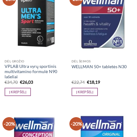
DĖL GROŽIO
DĖL ŠEIMOS
VPLAB Ultra vyrų sportinis
WELLMAN 50+ tabletės N30
multivitamino formulė N90
lašeliai
Original
Current
Original
Current
€
34,70
€
26,03
€
22,74
€
18,19
price
price
price
price
was:
is:
was:
is:
Į KREPŠELĮ
Į KREPŠELĮ
€34,70.
€26,03.
€22,74.
€18,19.
-20%
-20%