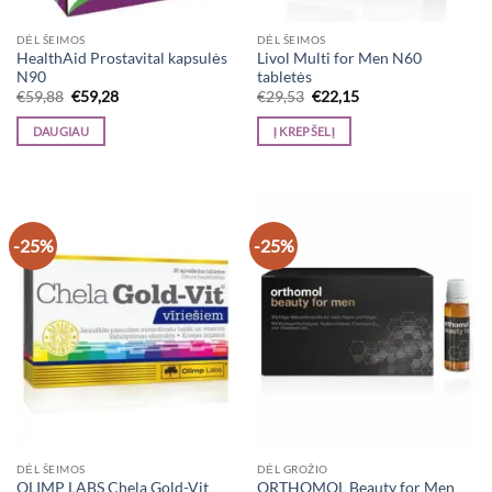
DĖL ŠEIMOS
DĖL ŠEIMOS
HealthAid Prostavital kapsulės
Livol Multi for Men N60
N90
tabletės
Original
Current
Original
Current
€
59,88
€
59,28
€
29,53
€
22,15
price
price
price
price
was:
is:
was:
is:
DAUGIAU
Į KREPŠELĮ
€59,88.
€59,28.
€29,53.
€22,15.
-25%
-25%
DĖL ŠEIMOS
DĖL GROŽIO
OLIMP LABS Chela Gold-Vit
ORTHOMOL Beauty for Men