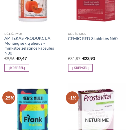
DĖL ŠEIMOS
DĖL ŠEIMOS
APTIEKAS PRODUKCIJA
CEMIO RED 3 tabletės N60
Moliūgų sėklų aliejus –
minkštos želatinos kapsulės
N30
Original
Current
Original
Current
€
9,96
€
7,47
€
31,87
€
23,90
price
price
price
price
was:
is:
was:
is:
Į KREPŠELĮ
Į KREPŠELĮ
€9,96.
€7,47.
€31,87.
€23,90.
-25%
-1%
NETURIME