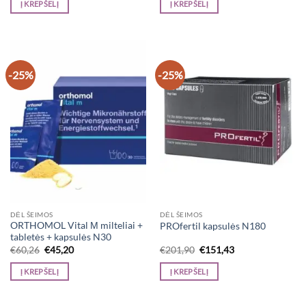
Į KREPŠELĮ
Į KREPŠELĮ
€60,66.
€45,50.
€54,63.
€40,97.
-25%
-25%
DĖL ŠEIMOS
DĖL ŠEIMOS
ORTHOMOL Vital М milteliai +
PROfertil kapsulės N180
tabletės + kapsulės N30
Original
Current
Original
Current
€
60,26
€
45,20
€
201,90
€
151,43
price
price
price
price
was:
is:
was:
is:
Į KREPŠELĮ
Į KREPŠELĮ
€60,26.
€45,20.
€201,90.
€151,43.