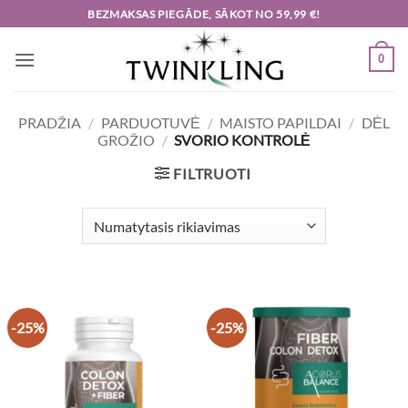
Skip
BEZMAKSAS PIEGĀDE, SĀKOT NO 59,99 €!
to
content
0
PRADŽIA
/
PARDUOTUVĖ
/
MAISTO PAPILDAI
/
DĖL
GROŽIO
/
SVORIO KONTROLĖ
FILTRUOTI
-25%
-25%