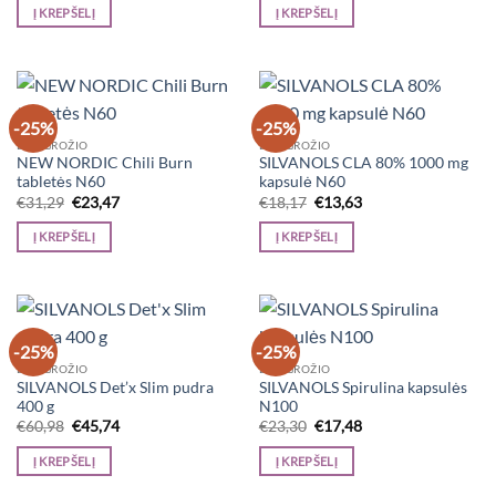
was:
is:
was:
is:
Į KREPŠELĮ
Į KREPŠELĮ
€49,17.
€36,88.
€27,32.
€20,49.
-25%
-25%
DĖL GROŽIO
DĖL GROŽIO
NEW NORDIC Chili Burn
SILVANOLS CLA 80% 1000 mg
tabletės N60
kapsulė N60
Original
Current
Original
Current
€
31,29
€
23,47
€
18,17
€
13,63
price
price
price
price
was:
is:
was:
is:
Į KREPŠELĮ
Į KREPŠELĮ
€31,29.
€23,47.
€18,17.
€13,63.
-25%
-25%
DĖL GROŽIO
DĖL GROŽIO
SILVANOLS Det’x Slim pudra
SILVANOLS Spirulina kapsulės
400 g
N100
Original
Current
Original
Current
€
60,98
€
45,74
€
23,30
€
17,48
price
price
price
price
was:
is:
was:
is:
Į KREPŠELĮ
Į KREPŠELĮ
€60,98.
€45,74.
€23,30.
€17,48.