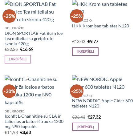
-25%
-25%
DĖL GROŽIO
HKK Kromisan tabletes N120
DĖL GROŽIO
DION SPORTLAB Fat Burn Ice
Tea milteliai su greipfruto
Original
Current
€
13,03
€
9,77
skoniu 420 g
price
price
Original
Current
€
22,25
€
16,69
was:
is:
Į KREPŠELĮ
price
price
€13,03.
€9,77.
was:
is:
Į KREPŠELĮ
€22,25.
€16,69.
-28%
-25%
DĖL GROŽIO
NEW NORDIC Apple Cider 600
tabletės N120
DĖL GROŽIO
Iconfit L-Channitine su CLA ir
Original
Current
€
36,43
€
27,32
price
price
žaliosios arbatos ištrauka 1200
was:
is:
mg N90 kapsulės
Į KREPŠELĮ
€36,43.
€27,32.
Original
Current
€
11,98
€
8,63
price
price