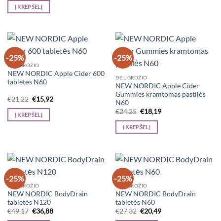
was:
is:
Į KREPŠELĮ
€11,98.
€8,63.
-25%
-25%
DĖL GROŽIO
NEW NORDIC Apple Cider 600
DĖL GROŽIO
tabletės N60
NEW NORDIC Apple Cider
Gummies kramtomas pastilės
Original
Current
€
21,22
€
15,92
N60
price
price
Original
Current
was:
is:
€
24,25
€
18,19
Į KREPŠELĮ
price
price
€21,22.
€15,92.
was:
is:
Į KREPŠELĮ
€24,25.
€18,19.
-25%
-25%
DĖL GROŽIO
DĖL GROŽIO
NEW NORDIC BodyDrain
NEW NORDIC BodyDrain
tabletės N120
tabletės N60
Original
Current
Original
Current
€
49,17
€
36,88
€
27,32
€
20,49
price
price
price
price