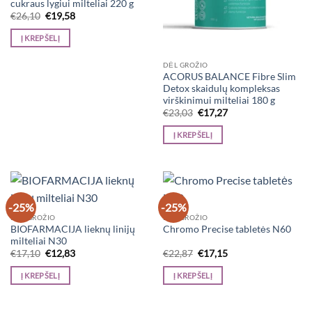
cukraus lygiui milteliai 220 g
Original
Current
€
26,10
€
19,58
price
price
was:
is:
Į KREPŠELĮ
€26,10.
€19,58.
DĖL GROŽIO
ACORUS BALANCE Fibre Slim
Detox skaidulų kompleksas
virškinimui milteliai 180 g
Original
Current
€
23,03
€
17,27
price
price
was:
is:
Į KREPŠELĮ
€23,03.
€17,27.
-25%
-25%
DĖL GROŽIO
DĖL GROŽIO
BIOFARMACIJA lieknų linijų
Chromo Precise tabletės N60
milteliai N30
Original
Current
Original
Current
€
17,10
€
12,83
€
22,87
€
17,15
price
price
price
price
was:
is:
was:
is:
Į KREPŠELĮ
Į KREPŠELĮ
€17,10.
€12,83.
€22,87.
€17,15.