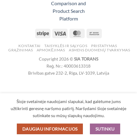
Stripe
Visa
MasterCard
Bank
Transfer
KONTAKTAI
TAISYKLĖS IR SĄLYGOS
PRISTATYMAS
GRĄŽINIMAS
APMOKĖJIMAS
ASMENS DUOMENŲ TVARKYMAS
Copyright 2026 ©
SIA TORANS
Reģ. Nr.: 40003613318
Brīvības gatve 232-2, Rīga, LV-1039, Latvija
Šioje svetainėje naudojami slapukai, kad galėtume jums
užtikrinti geresnę naršymo patirtį. Naršydami šioje svetainėje
sutinkate su mūsų slapukų naudojimu.
DAUGIAU INFORMACIJOS
SUTINKU