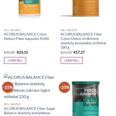
DĖL GROŽIO
DĖL GROŽIO
ACORUS BALANCE Colon
ACORUS BALANCE Fiber
Detox+Fiber kapsulės N100
Colon Detox virškinimo
skaidulų komplekso milteliai
180 g
Original
Current
Original
Current
€
30,86
€
23,15
€
23,03
€
17,27
price
price
price
price
was:
is:
was:
is:
Į KREPŠELĮ
Į KREPŠELĮ
€30,86.
€23,15.
€23,03.
€17,27.
-25%
-25%
DĖL GROŽIO
ACORUS BALANCE Fiber Sugar
Balance skaidulų kompleksas