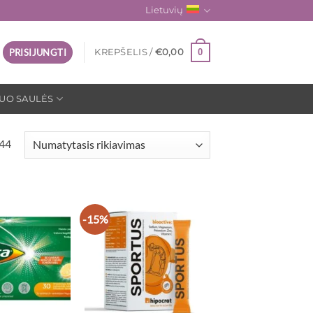
Lietuvių
0
PRISIJUNGTI
KREPŠELIS /
€
0,00
UO SAULĖS
 44
-15%