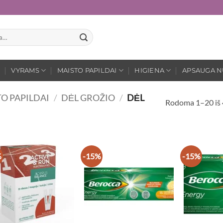
VYRAMS
MAISTO PAPILDAI
HIGIENA
APSAUGA N
O PAPILDAI
/
DĖL GROŽIO
/
DĖL
Rodoma 1–20 iš
%
-15%
-15%