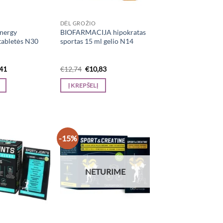
DĖL GROŽIO
nergy
BIOFARMACIJA hipokratas
tabletės N30
sportas 15 ml gelio N14
inal
Current
Original
Current
,41
€
12,74
€
10,83
e
price
price
price
is:
was:
is:
Į KREPŠELĮ
13.
€15,41.
€12,74.
€10,83.
-15%
NETURIME