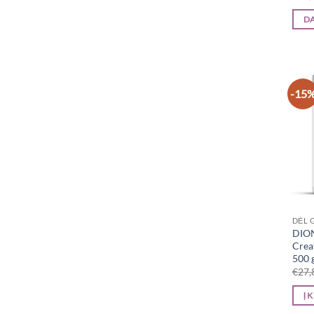
D
-15
DĖL 
DIO
Crea
500 
€
27,
Į 