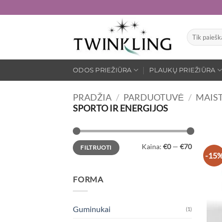
Skip
to
content
Ieškoti:
ODOS PRIEŽIŪRA
PLAUKŲ PRIEŽIŪRA
PRADŽIA
/
PARDUOTUVĖ
/
MAIST
SPORTO IR ENERGIJOS
Min
Maks
Kaina:
€0
—
€70
FILTRUOTI
kaina
kaina
-15
FORMA
Guminukai
(1)