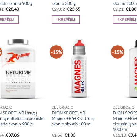
lado skoniu 900 g
skoniu 300 g
skoniu 100 
Original
Current
Original
Current
Origi
41
€
28,40
€
27,82
€
23,65
€
2,21
€
1,88
price
price
price
price
price
was:
is:
was:
is:
was:
KREPŠELĮ
Į KREPŠELĮ
Į KREPŠELĮ
€33,41.
€28,40.
€27,82.
€23,65.
€2,21
%
-15%
-15%
NETURIME
GROŽIO
DĖL GROŽIO
DĖL GROŽIO
 SPORTLAB išrūgų
DION SPORTLAB
DION SPOR
mų milteliai su pieniško
Magnes+B6+K Citrusų
Magnes+B6+K
lado skonio 900 g
skonio skystis 100 ml
citrusinių va
1000 ml
Original
Current
Original
Current
Orig
54
€
37,86
€
1,56
€
1,33
€
11,13
€
9,4