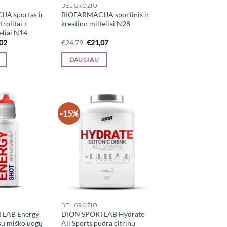
DĖL GROŽIO
A sportas ir
BIOFARMACIJA sportinis ir
trolitai +
kreatino milteliai N28
eliai N14
inal
Current
Original
Current
,02
€
24,79
€
21,07
e
price
price
price
is:
was:
is:
DAUGIAU
20.
€18,02.
€24,79.
€21,07.
-15%
DĖL GROŽIO
LAB Energy
DION SPORTLAB Hydrate
 su miško uogų
All Sports pudra citrinų