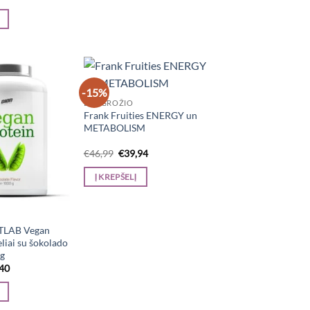
e
price
is:
13.
€9,46.
-15%
DĖL GROŽIO
Frank Fruities ENERGY un
METABOLISM
Original
Current
€
46,99
€
39,94
price
price
was:
is:
Į KREPŠELĮ
€46,99.
€39,94.
TLAB Vegan
eliai su šokolado
 g
inal
Current
,40
e
price
is:
41.
€28,40.