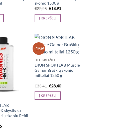
ml
skonio 1500 g
nal
Current
Original
Current
€
22,25
€
18,91
price
price
price
is:
was:
is:
Į KREPŠELĮ
.
€1,88.
€22,25.
€18,91.
-15%
DĖL GROŽIO
DION SPORTLAB Muscle
Gainer Braškių skonio
milteliai 1250 g
Original
Current
€
33,41
€
28,40
price
price
was:
is:
Į KREPŠELĮ
€33,41.
€28,40.
TLAB
 skystis su
isių skoniu Refill
inal
Current
6