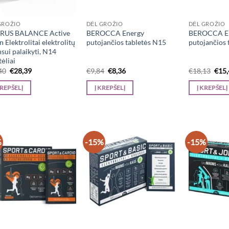
GROŽIO
DĖL GROŽIO
DĖL GROŽIO
RUS BALANCE Active
BEROCCA Energy
BEROCCA E
 Elektrolitai elektrolitų
putojančios tabletės N15
putojančios 
sui palaikyti, N14
ėliai
Original
Current
Original
Current
Orig
40
€
28,39
€
9,84
€
8,36
€
18,13
€
15
price
price
price
price
pric
was:
is:
was:
is:
was:
KREPŠELĮ
Į KREPŠELĮ
Į KREPŠELĮ
€33,40.
€28,39.
€9,84.
€8,36.
€18,
%
-15%
-15%