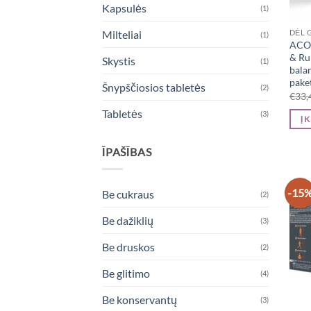
Kapsulės
(1)
DĖL 
Milteliai
(1)
ACO
& Run
Skystis
(1)
balan
paket
Šnypščiosios tabletės
(2)
€
33,
Tabletės
(3)
Į 
ĪPAŠĪBAS
-15
Be cukraus
(2)
Be dažiklių
(3)
Be druskos
(2)
Be glitimo
(4)
Be konservantų
(3)