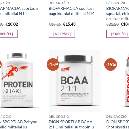
GROŽIO
DĖL GROŽIO
DĖL GROŽIO
ARMACIJA sportas ir
BIOFARMACIJA sportas ir
BIOFARMACIJ
o milteliai N14
pagrindiniai milteliai N14
sąnariai, elek
druskos milt
Original
Current
Original
Current
Orig
20
€
18,02
€
18,15
€
15,43
€
21,20
€
18
price
price
price
price
pric
was:
is:
was:
is:
was:
KREPŠELĮ
Į KREPŠELĮ
Į KREPŠELĮ
€21,20.
€18,02.
€18,15.
€15,43.
€21,
%
-15%
-15%
GROŽIO
DĖL GROŽIO
DĖL GROŽIO
N SPORTLAB Baltymų
DION SPORTLAB BCAA
DION SPORT
ilio milteliai su
2:1:1 milteliai su tropiniu
Shot skystis