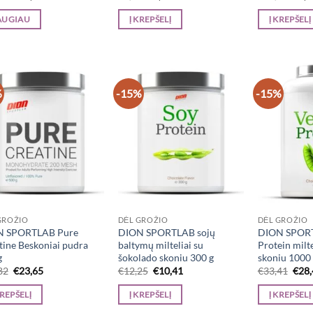
price
price
price
price
pric
was:
is:
was:
is:
was:
AUGIAU
Į KREPŠELĮ
Į KREPŠELĮ
€44,54.
€37,86.
€1,56.
€1,33.
€11,
%
-15%
-15%
GROŽIO
DĖL GROŽIO
DĖL GROŽIO
N SPORTLAB Pure
DION SPORTLAB sojų
DION SPOR
tine Beskoniai pudra
baltymų milteliai su
Protein milt
g
šokolado skoniu 300 g
skoniu 1000
Original
Current
Original
Current
Orig
82
€
23,65
€
12,25
€
10,41
€
33,41
€
28
price
price
price
price
pric
was:
is:
was:
is:
was:
KREPŠELĮ
Į KREPŠELĮ
Į KREPŠELĮ
€27,82.
€23,65.
€12,25.
€10,41.
€33,