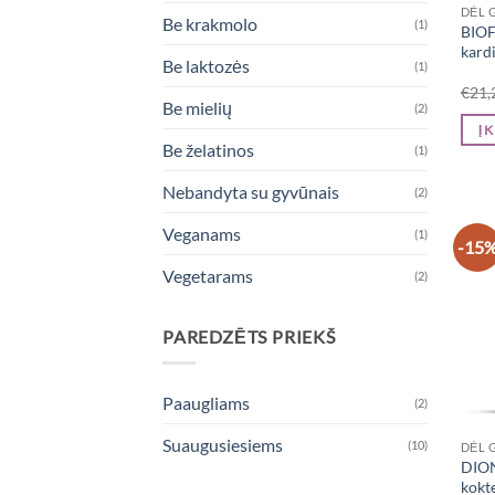
DĖL 
Be krakmolo
(1)
BIOF
kardi
Be laktozės
(1)
€
21,
Be mielių
(2)
Į 
Be želatinos
(1)
Nebandyta su gyvūnais
(2)
Veganams
(1)
-15
Vegetarams
(2)
PAREDZĒTS PRIEKŠ
Paaugliams
(2)
Suaugusiesiems
(10)
DĖL 
DIO
kokte