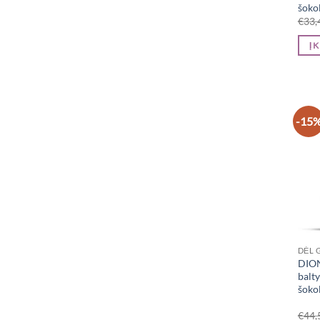
šoko
€
33,
Į 
-15
DĖL 
DION
balty
šoko
€
44,