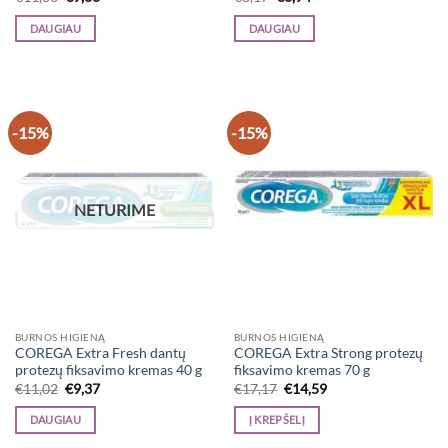
price
price
price
price
was:
is:
was:
is:
DAUGIAU
DAUGIAU
€11,36.
€9,66.
€8,17.
€6,94.
-15%
-15%
NETURIME
BURNOS HIGIENĄ
BURNOS HIGIENĄ
COREGA Extra Fresh dantų
COREGA Extra Strong protezų
protezų fiksavimo kremas 40 g
fiksavimo kremas 70 g
Original
Current
Original
Current
€
11,02
€
9,37
€
17,17
€
14,59
price
price
price
price
was:
is:
was:
is:
DAUGIAU
Į KREPŠELĮ
€11,02.
€9,37.
€17,17.
€14,59.