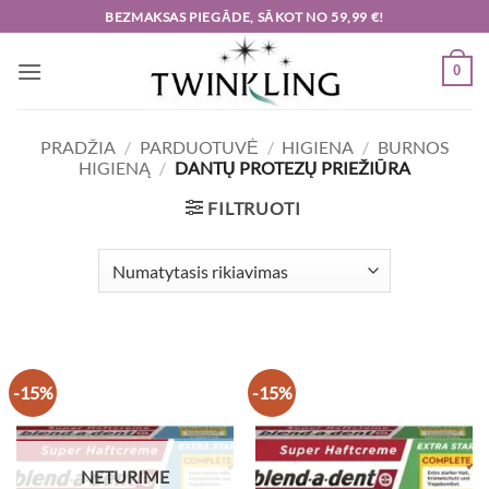
Skip
BEZMAKSAS PIEGĀDE, SĀKOT NO 59,99 €!
to
content
0
PRADŽIA
/
PARDUOTUVĖ
/
HIGIENA
/
BURNOS
HIGIENĄ
/
DANTŲ PROTEZŲ PRIEŽIŪRA
FILTRUOTI
-15%
-15%
NETURIME