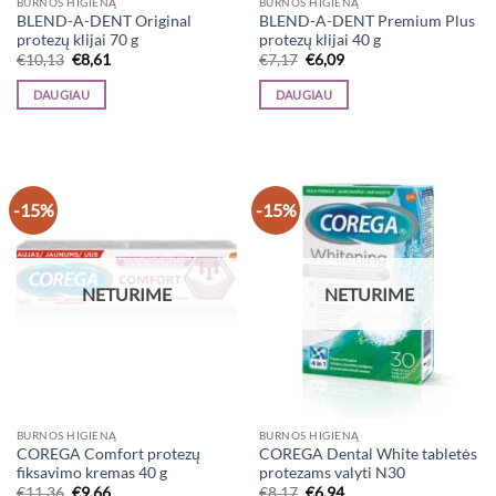
BURNOS HIGIENĄ
BURNOS HIGIENĄ
BLEND-A-DENT Original
BLEND-A-DENT Premium Plus
protezų klijai 70 g
protezų klijai 40 g
Original
Current
Original
Current
€
10,13
€
8,61
€
7,17
€
6,09
price
price
price
price
was:
is:
was:
is:
DAUGIAU
DAUGIAU
€10,13.
€8,61.
€7,17.
€6,09.
-15%
-15%
NETURIME
NETURIME
BURNOS HIGIENĄ
BURNOS HIGIENĄ
COREGA Comfort protezų
COREGA Dental White tabletės
fiksavimo kremas 40 g
protezams valyti N30
Original
Current
Original
Current
€
11,36
€
9,66
€
8,17
€
6,94