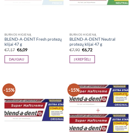
BURNOS HIGIENĄ
BURNOS HIGIENĄ
BLEND-A-DENT Fresh protezų
BLEND-A-DENT Neutral
klijai 47 g
protezų klijai 47 g
Original
Current
Original
Current
€
7,17
€
6,09
€
7,90
€
6,72
price
price
price
price
was:
is:
was:
is:
DAUGIAU
Į KREPŠELĮ
€7,17.
€6,09.
€7,90.
€6,72.
-15%
-15%