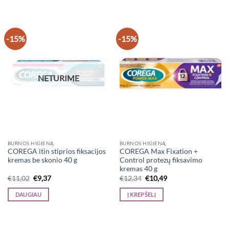
-15%
-15%
NETURIME
BURNOS HIGIENĄ
BURNOS HIGIENĄ
COREGA itin stiprios fiksacijos
COREGA Max Fixation +
kremas be skonio 40 g
Control protezų fiksavimo
kremas 40 g
Original
Current
Original
Current
€
11,02
€
9,37
€
12,34
€
10,49
price
price
price
price
was:
is:
was:
is:
DAUGIAU
Į KREPŠELĮ
€11,02.
€9,37.
€12,34.
€10,49.