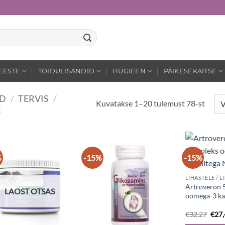
EESTE
TOIDULISANDID
HÜGIEEN
PÄIKESEKAITSE
ID
/
TERVIS
/
Kuvatakse 1–20 tulemust 78-st
%
-15%
-15%
Artroveron 
LAOST OTSAS
oomega-3 ka
Algn
€
32,27
€
27
hind