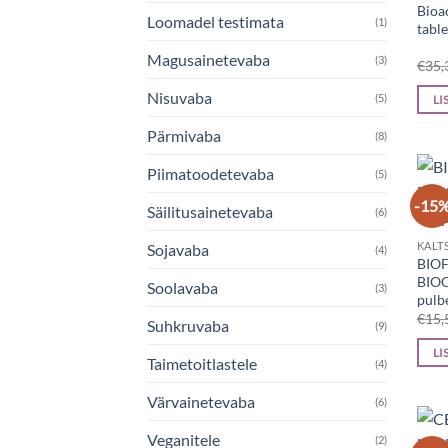
Bioa
Loomadel testimata
(1)
tabl
Magusainetevaba
(3)
€
35,
Nisuvaba
(5)
LI
Pärmivaba
(8)
Piimatoodetevaba
(5)
-15
Säilitusainetevaba
(6)
KALT
Sojavaba
(4)
BIO
BIOC
Soolavaba
(3)
pulb
€
15,
Suhkruvaba
(9)
LI
Taimetoitlastele
(4)
Värvainetevaba
(6)
Veganitele
(2)