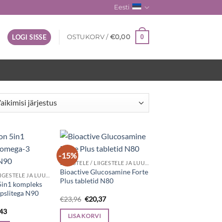
Eesti
0
LOGI SISSE
OSTUKORV /
€
0,00
-15%
LIHASTELE / LIIGESTELE JA LUUDELE
Bioactive Glucosamine Forte
LIHASTELE / LIIGESTELE JA LUUDELE
Plus tabletid N80
5in1 kompleks
pslitega N90
Algne
Current
€
23,96
€
20,37
hind
price
e
Current
,43
oli:
is:
LISA KORVI
price
€23,96.
€20,37.