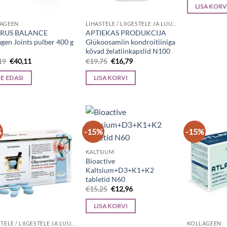
oli:
LISA KORV
€32,
AGEEN
LIHASTELE / LIIGESTELE JA LUUDELE
RUS BALANCE
APTIEKAS PRODUKCIJA
agen Joints pulber 400 g
Glükoosamiin kondroitiiniga
kõvad želatiinkapslid N100
Algne
Current
Algne
Current
19
€
40,11
€
19,75
€
16,79
hind
price
hind
price
oli:
is:
oli:
is:
E EDASI
LISA KORVI
€47,19.
€40,11.
€19,75.
€16,79.
%
-15%
-15%
KALTSIUM
Bioactive
Kaltsium+D3+K1+K2
tabletid N60
Algne
Current
€
15,25
€
12,96
hind
price
oli:
is:
LISA KORVI
€15,25.
€12,96.
LIHASTELE / LIIGESTELE JA LUUDELE
KOLLAGEEN