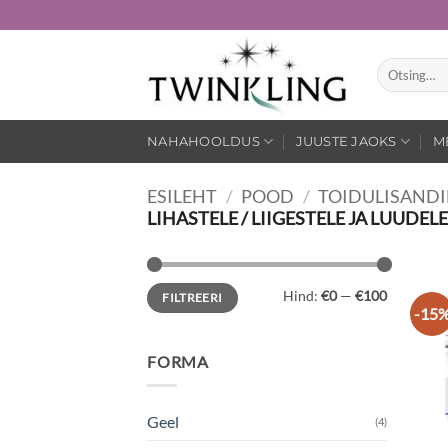
Skip
to
content
Otsi:
NAHAHOOLDUS
JUUSTE JAOKS
M
ESILEHT
/
POOD
/
TOIDULISAND
LIHASTELE / LIIGESTELE JA LUUDELE
Minimaalne
Maksimaalne
Hind:
€0
—
€100
FILTREERI
hind
hind
-15
FORMA
Geel
(4)