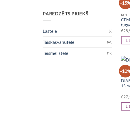
-15
PAREDZĒTS PRIEKŠ
KOLL
CEMI
tuge
€
28,
Lastele
(7)
LI
Täiskasvanutele
(41)
Teismelistele
(12)
-10
KOLL
DIAS
15 m
€
27,
LI