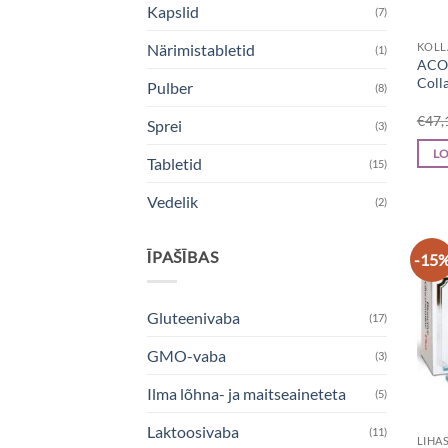
Kapslid
(7)
KOLL
Närimistabletid
(1)
ACO
Coll
Pulber
(8)
€
47,
Sprei
(3)
LO
Tabletid
(15)
Vedelik
(2)
ĪPAŠĪBAS
-15
Gluteenivaba
(17)
GMO-vaba
(3)
Ilma lõhna- ja maitseaineteta
(5)
Laktoosivaba
(11)