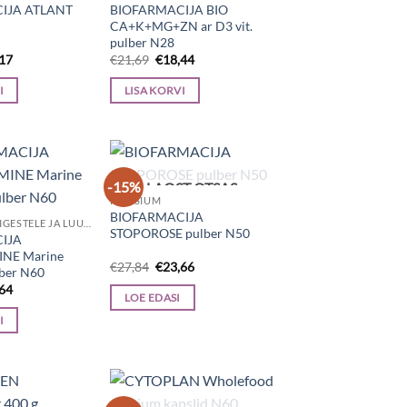
IJA ATLANT
BIOFARMACIJA BIO
CA+K+MG+ZN ar D3 vit.
pulber N28
e
Current
Algne
Current
,17
€
21,69
€
18,44
price
hind
price
is:
oli:
is:
I
LISA KORVI
43.
€58,17.
€21,69.
€18,44.
-15%
LAOST OTSAS
KALTSIUM
BIOFARMACIJA
LIHASTELE / LIIGESTELE JA LUUDELE
STOPOROSE pulber N50
IJA
NE Marine
Algne
Current
€
27,84
€
23,66
ber N60
hind
price
e
Current
,64
oli:
is:
LOE EDASI
price
€27,84.
€23,66.
is:
I
87.
€29,64.