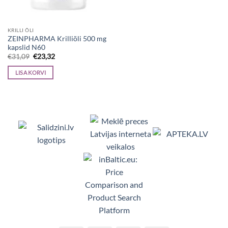
KRILLI ÕLI
ZEINPHARMA Krilliõli 500 mg
kapslid N60
Algne
Current
€
31,09
€
23,32
hind
price
oli:
is:
LISA KORVI
€31,09.
€23,32.
Viedpulksteņi, Makita, Ceļojumu somas, Te