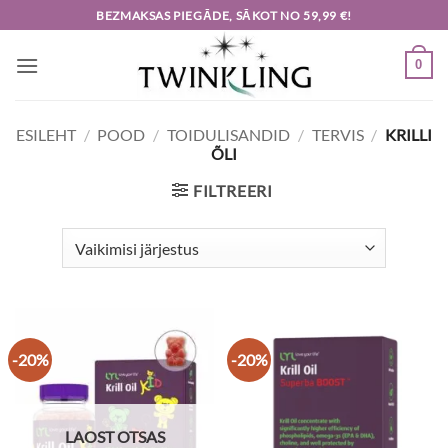
Skip
BEZMAKSAS PIEGĀDE, SĀKOT NO 59,99 €!
to
content
0
ESILEHT
/
POOD
/
TOIDULISANDID
/
TERVIS
/
KRILLI
ÕLI
FILTREERI
-20%
-20%
LAOST OTSAS