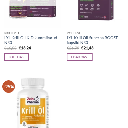
KRILLI ÕLI
KRILLI ÕLI
LYL Krill Oil KID kummikarud
LYL Krill Oil Superba BOOST
N30
kapslid N30
Algne
Current
Algne
Current
€
16,55
€
13,24
€
26,79
€
21,43
hind
price
hind
price
oli:
is:
oli:
is:
LOE EDASI
LISA KORVI
€16,55.
€13,24.
€26,79.
€21,43.
-25%