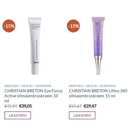
-15%
-15%
KREEMID / GEELID / SEERUMID
KREEMID / GEELID / SEERUMID
CHRISTIAN BRETON Eye Focus
CHRISTIAN BRETON Liftox 360
Active silmaümbruskreem 10
silmaümbruskreem 15 ml
ml
Algne
Current
Algne
Current
€
45,94
€
39,05
€
34,67
€
29,47
hind
price
hind
price
oli:
is:
oli:
is:
LISA KORVI
LISA KORVI
€45,94.
€39,05.
€34,67.
€29,47.