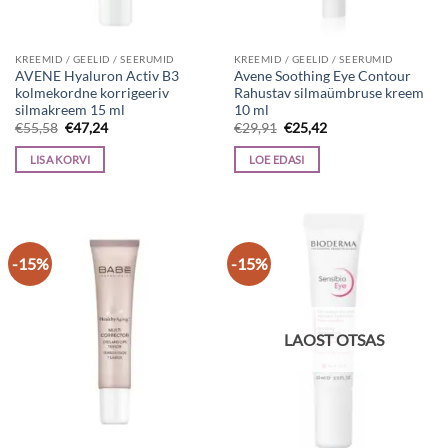
KREEMID / GEELID / SEERUMID
KREEMID / GEELID / SEERUMID
AVENE Hyaluron Activ B3
Avene Soothing Eye Contour
kolmekordne korrigeeriv
Rahustav silmaümbruse kreem
silmakreem 15 ml
10 ml
Algne
Current
Algne
Current
€
55,58
€
47,24
€
29,91
€
25,42
hind
price
hind
price
oli:
is:
oli:
is:
LISA KORVI
LOE EDASI
€55,58.
€47,24.
€29,91.
€25,42.
-15%
-15%
LAOST OTSAS