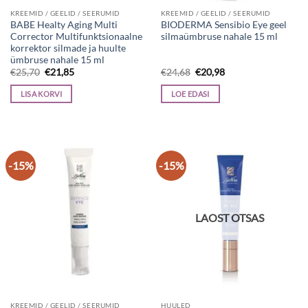
KREEMID / GEELID / SEERUMID
KREEMID / GEELID / SEERUMID
BABE Healty Aging Multi
BIODERMA Sensibio Eye geel
Corrector Multifunktsionaalne
silmaümbruse nahale 15 ml
korrektor silmade ja huulte
ümbruse nahale 15 ml
Algne
Current
Algne
Current
€
25,70
€
21,85
€
24,68
€
20,98
hind
price
hind
price
oli:
is:
oli:
is:
LISA KORVI
LOE EDASI
€25,70.
€21,85.
€24,68.
€20,98.
-15%
-15%
LAOST OTSAS
KREEMID / GEELID / SEERUMID
HUULED