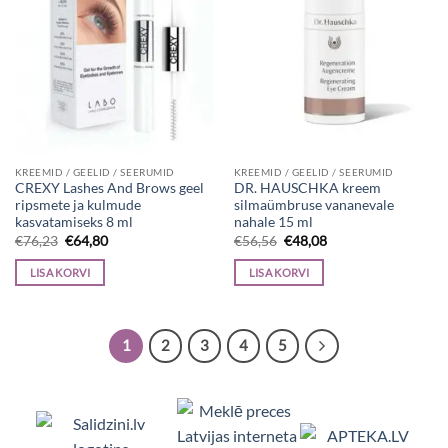
KREEMID / GEELID / SEERUMID
KREEMID / GEELID / SEERUMID
CREXY Lashes And Brows geel
DR. HAUSCHKA kreem
ripsmete ja kulmude
silmaümbruse vananevale
kasvatamiseks 8 ml
nahale 15 ml
Algne
Current
Algne
Current
€
76,23
€
64,80
€
56,56
€
48,08
hind
price
hind
price
oli:
is:
oli:
is:
LISA KORVI
LISA KORVI
€76,23.
€64,80.
€56,56.
€48,08.
1
2
3
4
5
Viedpulksteņi, Makita, Ceļojumu somas, Te