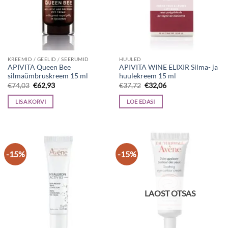
KREEMID / GEELID / SEERUMID
HUULED
APIVITA Queen Bee
APIVITA WINE ELIXIR Silma- ja
silmaümbruskreem 15 ml
huulekreem 15 ml
Algne
Current
Algne
Current
€
74,03
€
62,93
€
37,72
€
32,06
hind
price
hind
price
oli:
is:
oli:
is:
LISA KORVI
LOE EDASI
€74,03.
€62,93.
€37,72.
€32,06.
-15%
-15%
LAOST OTSAS