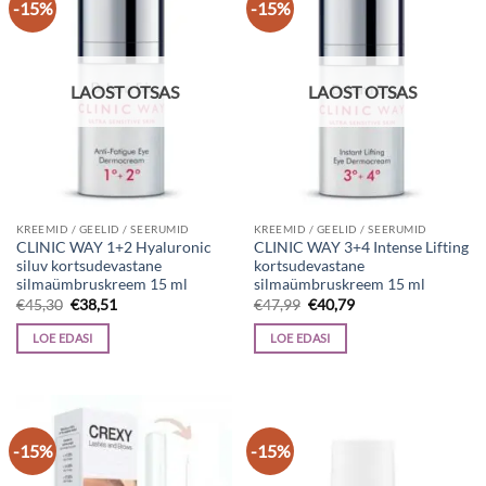
-15%
-15%
LAOST OTSAS
LAOST OTSAS
KREEMID / GEELID / SEERUMID
KREEMID / GEELID / SEERUMID
CLINIC WAY 1+2 Hyaluronic
CLINIC WAY 3+4 Intense Lifting
siluv kortsudevastane
kortsudevastane
silmaümbruskreem 15 ml
silmaümbruskreem 15 ml
Algne
Current
Algne
Current
€
45,30
€
38,51
€
47,99
€
40,79
hind
price
hind
price
oli:
is:
oli:
is:
LOE EDASI
LOE EDASI
€45,30.
€38,51.
€47,99.
€40,79.
-15%
-15%