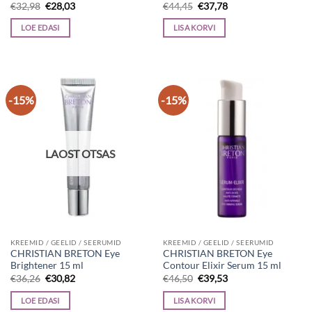
Algne
Current
Algne
Current
€
32,98
€
28,03
€
44,45
€
37,78
hind
price
hind
price
oli:
is:
oli:
is:
LOE EDASI
LISA KORVI
€32,98.
€28,03.
€44,45.
€37,78.
-15%
-15%
LAOST OTSAS
KREEMID / GEELID / SEERUMID
KREEMID / GEELID / SEERUMID
CHRISTIAN BRETON Eye
CHRISTIAN BRETON Eye
Brightener 15 ml
Contour Elixir Serum 15 ml
Algne
Current
Algne
Current
€
36,26
€
30,82
€
46,50
€
39,53
hind
price
hind
price
oli:
is:
oli:
is:
LOE EDASI
LISA KORVI
€36,26.
€30,82.
€46,50.
€39,53.