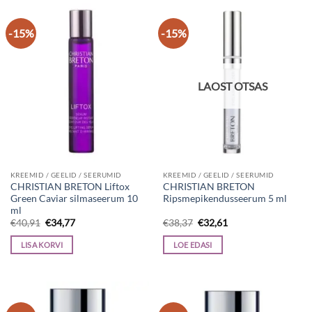
-15%
-15%
LAOST OTSAS
KREEMID / GEELID / SEERUMID
KREEMID / GEELID / SEERUMID
CHRISTIAN BRETON Liftox
CHRISTIAN BRETON
Green Caviar silmaseerum 10
Ripsmepikendusseerum 5 ml
ml
Algne
Current
Algne
Current
€
40,91
€
34,77
€
38,37
€
32,61
hind
price
hind
price
oli:
is:
oli:
is:
LISA KORVI
LOE EDASI
€40,91.
€34,77.
€38,37.
€32,61.