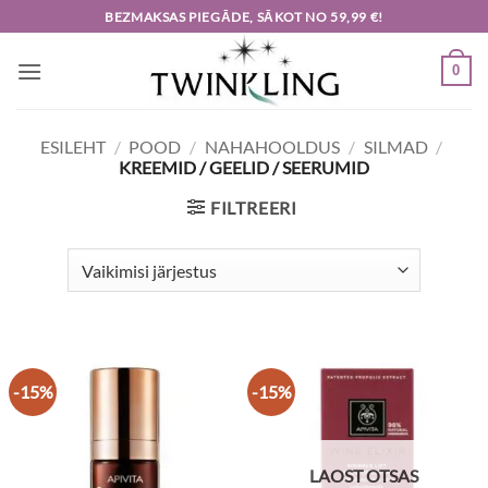
Skip
BEZMAKSAS PIEGĀDE, SĀKOT NO 59,99 €!
to
content
0
ESILEHT
/
POOD
/
NAHAHOOLDUS
/
SILMAD
/
KREEMID / GEELID / SEERUMID
FILTREERI
-15%
-15%
LAOST OTSAS