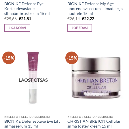
BIONIKE Defense Eye
BIONIKE Defense My Age
Kortsudevastane
noorendav seerum silmadele ja
silmaümbruskreem 15 ml
huultele 15 ml
Algne
Current
Algne
Current
€
25,66
€
21,81
€
26,14
€
22,22
hind
price
hind
price
oli:
is:
oli:
is:
LISA KORVI
LOE EDASI
€25,66.
€21,81.
€26,14.
€22,22.
-15%
-15%
LAOST OTSAS
KREEMID / GEELID / SEERUMID
KREEMID / GEELID / SEERUMID
BIONIKE Defense Xage Eye Lift
CHRISTIAN BRETON Cellular
silmaseerum 15 ml
silma tõstev kreem 15 ml