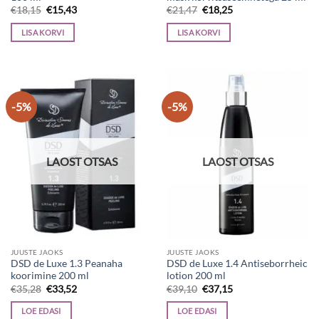
Algne
Current
Algne
Current
€
18,15
€
15,43
€
21,47
€
18,25
hind
price
hind
price
oli:
is:
oli:
is:
LISA KORVI
LISA KORVI
€18,15.
€15,43.
€21,47.
€18,25.
-5%
-5%
LAOST OTSAS
LAOST OTSAS
JUUSTE JAOKS
JUUSTE JAOKS
DSD de Luxe 1.3 Peanaha
DSD de Luxe 1.4 Antiseborrheic
koorimine 200 ml
lotion 200 ml
Algne
Current
Algne
Current
€
35,28
€
33,52
€
39,10
€
37,15
hind
price
hind
price
oli:
is:
oli:
is:
LOE EDASI
LOE EDASI
€35,28.
€33,52.
€39,10.
€37,15.