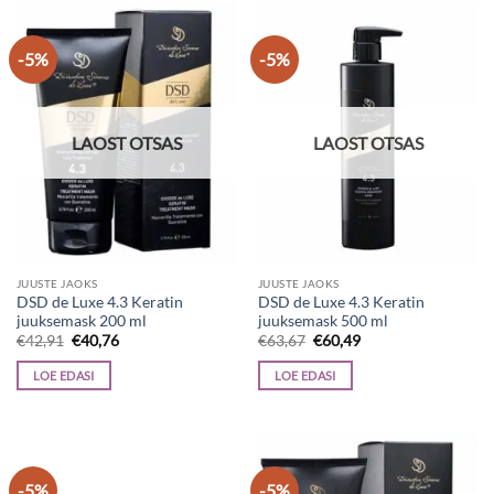
-5%
-5%
LAOST OTSAS
LAOST OTSAS
JUUSTE JAOKS
JUUSTE JAOKS
DSD de Luxe 4.3 Keratin
DSD de Luxe 4.3 Keratin
juuksemask 200 ml
juuksemask 500 ml
Algne
Current
Algne
Current
€
42,91
€
40,76
€
63,67
€
60,49
hind
price
hind
price
oli:
is:
oli:
is:
LOE EDASI
LOE EDASI
€42,91.
€40,76.
€63,67.
€60,49.
-5%
-5%