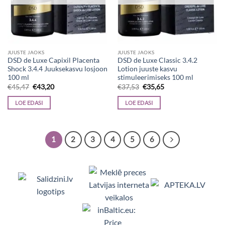
JUUSTE JAOKS
JUUSTE JAOKS
DSD de Luxe Capixil Placenta
DSD de Luxe Classic 3.4.2
Shock 3.4.4 Juuksekasvu losjoon
Lotion juuste kasvu
100 ml
stimuleerimiseks 100 ml
Algne
Current
Algne
Current
€
45,47
€
43,20
€
37,53
€
35,65
hind
price
hind
price
oli:
is:
oli:
is:
LOE EDASI
LOE EDASI
€45,47.
€43,20.
€37,53.
€35,65.
1
2
3
4
5
6
Viedpulksteņi, Makita, Ceļojumu somas, Te