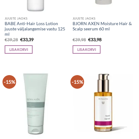
JUUSTE JAOKS
JUUSTE JAOKS
BABE Anti-Hair Loss Lotion
BJORN AXEN Moisture Hair &
juuste väljalangemise vastu 125
Scalp seerum 60 ml
ml
Algne
Current
Algne
Current
€
39,28
€
33,39
€
39,98
€
33,98
hind
price
hind
price
oli:
is:
oli:
is:
LISA KORVI
LISA KORVI
€39,28.
€33,39.
€39,98.
€33,98.
-15%
-15%