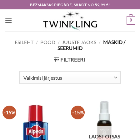
Skip
BEZMAKSAS PIEGĀDE, SĀKOT NO 59,99 €!
to
content
0
ESILEHT
/
POOD
/
JUUSTE JAOKS
/
MASKID /
SEERUMID
FILTREERI
-15%
-15%
LAOST OTSAS