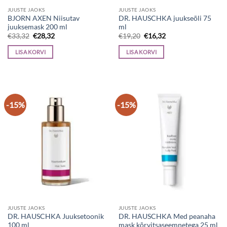
JUUSTE JAOKS
JUUSTE JAOKS
BJORN AXEN Niisutav
DR. HAUSCHKA juukseõli 75
juuksemask 200 ml
ml
Algne
Current
Algne
Current
€
33,32
€
28,32
€
19,20
€
16,32
hind
price
hind
price
oli:
is:
oli:
is:
LISA KORVI
LISA KORVI
€33,32.
€28,32.
€19,20.
€16,32.
-15%
-15%
JUUSTE JAOKS
JUUSTE JAOKS
DR. HAUSCHKA Juuksetoonik
DR. HAUSCHKA Med peanaha
100 ml
mask kõrvitsaseemnetega 25 ml