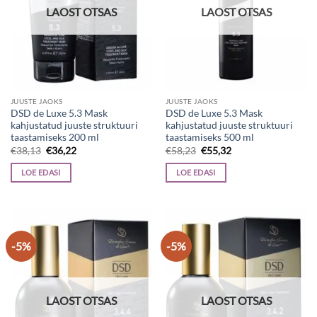
LAOST OTSAS
LAOST OTSAS
JUUSTE JAOKS
JUUSTE JAOKS
DSD de Luxe 5.3 Mask
DSD de Luxe 5.3 Mask
kahjustatud juuste struktuuri
kahjustatud juuste struktuuri
taastamiseks 200 ml
taastamiseks 500 ml
Algne
Current
Algne
Current
€
38,13
€
36,22
€
58,23
€
55,32
hind
price
hind
price
oli:
is:
oli:
is:
LOE EDASI
LOE EDASI
€38,13.
€36,22.
€58,23.
€55,32.
-5%
-5%
LAOST OTSAS
LAOST OTSAS