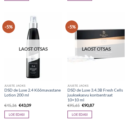
-5%
-5%
LAOST OTSAS
LAOST OTSAS
JUUSTE JAOKS
JUUSTE JAOKS
DSD de Luxe 2.4 Kõõmavastane
DSD de Luxe 3.4.3B Fresh Cells
Lotion 200 ml
juuksekasvu kontsentraat
10×10 ml
Algne
Current
Algne
Current
€
45,36
€
43,09
€
95,65
€
90,87
hind
price
hind
price
oli:
is:
oli:
is:
LOE EDASI
LOE EDASI
€45,36.
€43,09.
€95,65.
€90,87.