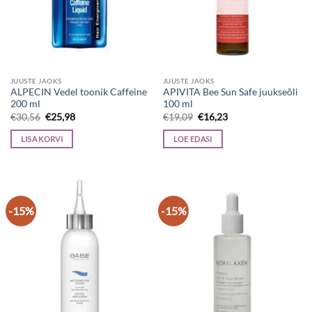
JUUSTE JAOKS
JUUSTE JAOKS
ALPECIN Vedel toonik Caffeine
APIVITA Bee Sun Safe juukseõli
200 ml
100 ml
Algne
Current
Algne
Current
€
30,56
€
25,98
€
19,09
€
16,23
hind
price
hind
price
oli:
is:
oli:
is:
LISA KORVI
LOE EDASI
€30,56.
€25,98.
€19,09.
€16,23.
-15%
-15%