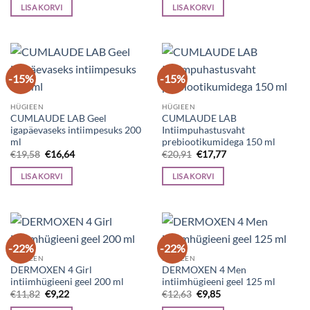
oli:
is:
oli:
is:
LISA KORVI
LISA KORVI
€18,48.
€15,71.
€15,68.
€13,33.
-15%
-15%
HÜGIEEN
HÜGIEEN
CUMLAUDE LAB Geel
CUMLAUDE LAB
igapäevaseks intiimpesuks 200
Intiimpuhastusvaht
ml
prebiootikumidega 150 ml
Algne
Current
Algne
Current
€
19,58
€
16,64
€
20,91
€
17,77
hind
price
hind
price
oli:
is:
oli:
is:
LISA KORVI
LISA KORVI
€19,58.
€16,64.
€20,91.
€17,77.
-22%
-22%
HÜGIEEN
HÜGIEEN
DERMOXEN 4 Girl
DERMOXEN 4 Men
intiimhügieeni geel 200 ml
intiimhügieeni geel 125 ml
Algne
Current
Algne
Current
€
11,82
€
9,22
€
12,63
€
9,85
hind
price
hind
price