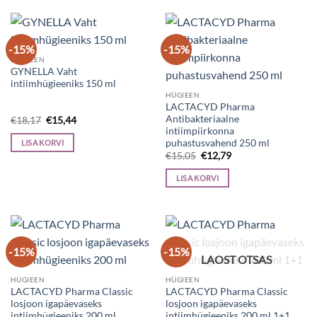
-15%
-15%
HÜGIEEN
GYNELLA Vaht
intiimhügieeniks 150 ml
HÜGIEEN
LACTACYD Pharma
Antibakteriaalne
Algne
Current
€
18,17
€
15,44
hind
price
intiimpiirkonna
oli:
is:
puhastusvahend 250 ml
LISA KORVI
€18,17.
€15,44.
Algne
Current
€
15,05
€
12,79
hind
price
oli:
is:
LISA KORVI
€15,05.
€12,79.
-15%
-15%
LAOST OTSAS
HÜGIEEN
HÜGIEEN
LACTACYD Pharma Classic
LACTACYD Pharma Classic
losjoon igapäevaseks
losjoon igapäevaseks
intiimhügieeniks 200 ml
intiimhügieeniks 200 ml 1+1