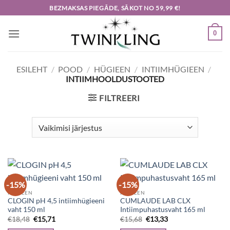
Skip
BEZMAKSAS PIEGĀDE, SĀKOT NO 59,99 €!
to
content
0
ESILEHT
/
POOD
/
HÜGIEEN
/
INTIIMHÜGIEEN
/
INTIIMHOOLDUSTOOTED
FILTREERI
-15%
-15%
HÜGIEEN
HÜGIEEN
CLOGIN pH 4,5 intiimhügieeni
CUMLAUDE LAB CLX
vaht 150 ml
Intiimpuhastusvaht 165 ml
Algne
Current
Algne
Current
€
18,48
€
15,71
€
15,68
€
13,33
hind
price
hind
price