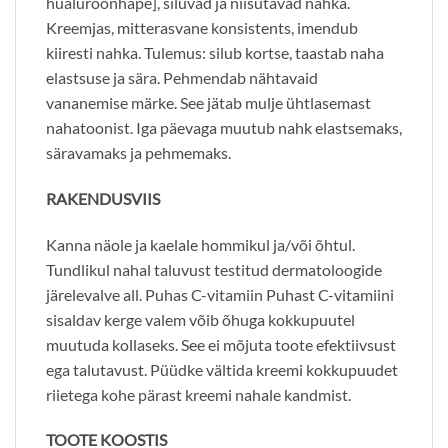
hüaluroonhape], siluvad ja niisutavad nahka.
Kreemjas, mitterasvane konsistents, imendub
kiiresti nahka. Tulemus: silub kortse, taastab naha
elastsuse ja sära. Pehmendab nähtavaid
vananemise märke. See jätab mulje ühtlasemast
nahatoonist. Iga päevaga muutub nahk elastsemaks,
säravamaks ja pehmemaks.
RAKENDUSVIIS
Kanna näole ja kaelale hommikul ja/või õhtul.
Tundlikul nahal taluvust testitud dermatoloogide
järelevalve all. Puhas C-vitamiin Puhast C-vitamiini
sisaldav kerge valem võib õhuga kokkupuutel
muutuda kollaseks. See ei mõjuta toote efektiivsust
ega talutavust. Püüdke vältida kreemi kokkupuudet
riietega kohe pärast kreemi nahale kandmist.
TOOTE KOOSTIS