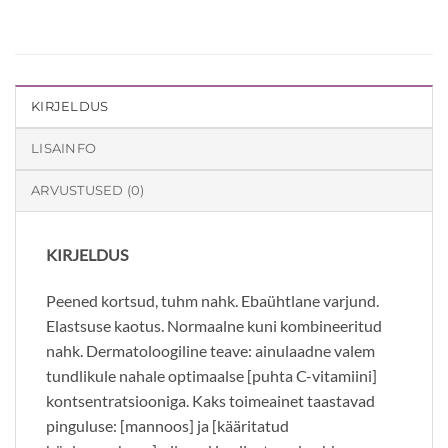
KIRJELDUS
LISAINFO
ARVUSTUSED (0)
KIRJELDUS
Peened kortsud, tuhm nahk. Ebaühtlane varjund.
Elastsuse kaotus. Normaalne kuni kombineeritud
nahk. Dermatoloogiline teave: ainulaadne valem
tundlikule nahale optimaalse [puhta C-vitamiini]
kontsentratsiooniga. Kaks toimeainet taastavad
pinguluse: [mannoos] ja [kääritatud