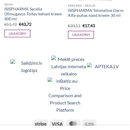
KEHA
KREEMID / GEELID
ISISPHARMA Secelia
ISISPHARMA Teismeline Derm
Ülimugavus Toitev kehast kreem
Alfa-puhas näod kreem 30 ml
400 ml
Algne
Current
€
51,43
€
43,72
Algne
Current
€
20,51
€
17,43
hind
price
hind
price
oli:
is:
oli:
is:
LISA KORVI
LISA KORVI
€51,43.
€43,72.
€20,51.
€17,43.
Viedpulksteņi, Makita, Ceļojumu somas, Te
Stripe
Visa
MasterCard
Bank