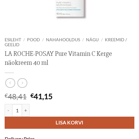
ESILEHT
/
POOD
/
NAHAHOOLDUS
/
NÄGU
/
KREEMID /
GEELID
LA ROCHE-POSAY Pure Vitamin C Kerge
näokreem 40 ml
Algne
Current
48,41
41,15
€
€
hind
price
LA ROCHE-POSAY Pure Vitamin C Kerge näokreem 40 ml kogus
oli:
is:
€48,41.
€41,15.
LISA KORVI
Delivery Price