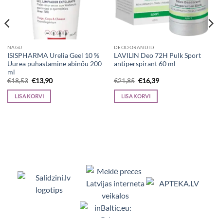
NÄGU
DEODORANDID
ISISPHARMA Urelia Geel 10 %
LAVILIN Deo 72H Pulk Sport
Uurea puhastamine abinõu 200
antiperspirant 60 ml
ml
Algne
Current
Algne
Current
€
18,53
€
13,90
€
21,85
€
16,39
hind
price
hind
price
oli:
is:
oli:
is:
LISA KORVI
LISA KORVI
€18,53.
€13,90.
€21,85.
€16,39.
Viedpulksteņi, Makita, Ceļojumu somas, Te