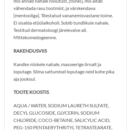
mis annab nahale niisutust, [tsinki], mis aitab
vähendada rasu tootmist, ja värskendava
[mentooliga]. Tõestatud vananemisvastane toime.
Ei sisalda etüülalkoholi. Sobib tundlikule nahale.
Testitud dermatoloogi järelevalve all.
Mittekomedogeenne.
RAKENDUSVIIS
Kandke niiskele nahale, masseerige õrnalt ja
loputage. Silma sattumisel loputage neid kohe pika
aja jooksul.
TOOTE KOOSTIS
AQUA / WATER, SODIUM LAURETH SULFATE,
DECYL GLUCOSIDE, GLYCERIN, SODIUM
CHLORIDE, COCO-BETAINE, SALICYLIC ACID,
PEG-150 PENTAERYTHRITYL TETRASTEARATE,