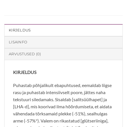
KIRJELDUS
LISAINFO
ARVUSTUSED (0)
KIRJELDUS
Puhastab põhjalikult ebapuhtused, eemaldab liigse
rasu ja puhastab intensiivselt poore, jättes naha
tekstuuri siledamaks. Sisaldab [salitsüülhapet] ja
[LHA-d], mis koorivad ilma hõõrdumiseta, et aidata
vähendada tõrksamaid plekke (-51%), sealhulgas
arme (-57%*). Valem on rikastatud [glütseriiniga],