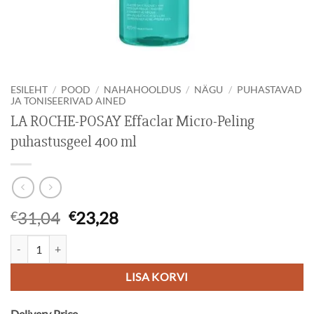
ESILEHT
/
POOD
/
NAHAHOOLDUS
/
NÄGU
/
PUHASTAVAD
JA TONISEERIVAD AINED
LA ROCHE-POSAY Effaclar Micro-Peling
puhastusgeel 400 ml
Algne
Current
31,04
23,28
€
€
hind
price
LA ROCHE-POSAY Effaclar Micro-Peling puhastusgeel 400 ml kogus
oli:
is:
€31,04.
€23,28.
LISA KORVI
Delivery Price