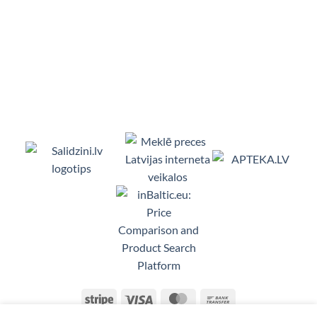
Viedpulksteņi, Makita, Ceļojumu somas, Te
Stripe
Visa
MasterCard
Bank
Transfer