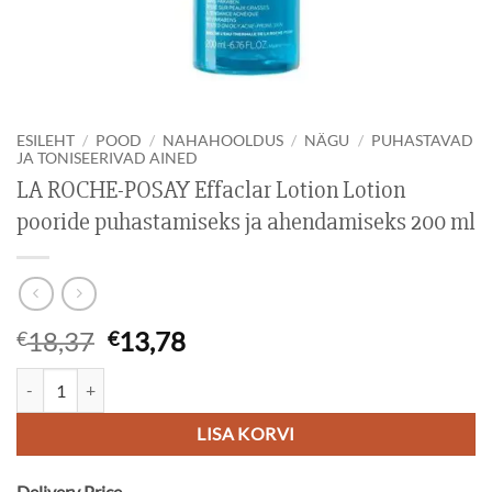
ESILEHT
/
POOD
/
NAHAHOOLDUS
/
NÄGU
/
PUHASTAVAD
JA TONISEERIVAD AINED
LA ROCHE-POSAY Effaclar Lotion Lotion
pooride puhastamiseks ja ahendamiseks 200 ml
Algne
Current
18,37
13,78
€
€
hind
price
LA ROCHE-POSAY Effaclar Lotion Lotion pooride puhastamiseks ja a
oli:
is:
€18,37.
€13,78.
LISA KORVI
Delivery Price