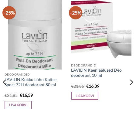
-25%
-25%
DEODORANDID
LAVILIN Kaenlaalused Deo
DEODORANDID
deodorant 10 ml
LAVILIN Kokku Lõhn Kaitse
Sport 72H deodorant 80 ml
Algne
Current
€
21,85
€
16,39
hind
price
oli:
is:
Algne
Current
€
21,85
€
16,39
LISA KORVI
€21,85.
€16,39.
hind
price
oli:
is:
LISA KORVI
€21,85.
€16,39.