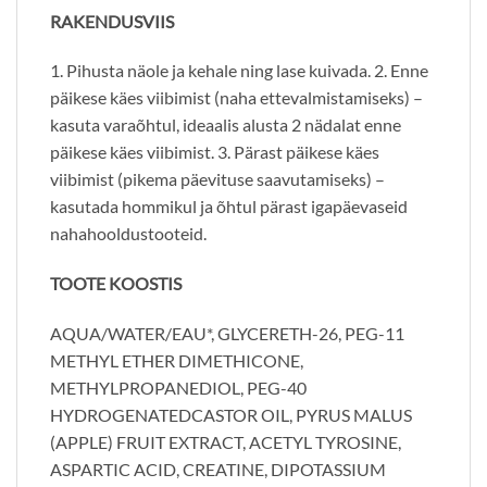
RAKENDUSVIIS
1. Pihusta näole ja kehale ning lase kuivada. 2. Enne
päikese käes viibimist (naha ettevalmistamiseks) –
kasuta varaõhtul, ideaalis alusta 2 nädalat enne
päikese käes viibimist. 3. Pärast päikese käes
viibimist (pikema päevituse saavutamiseks) –
kasutada hommikul ja õhtul pärast igapäevaseid
nahahooldustooteid.
TOOTE KOOSTIS
AQUA/WATER/EAU*, GLYCERETH-26, PEG-11
METHYL ETHER DIMETHICONE,
METHYLPROPANEDIOL, PEG-40
HYDROGENATEDCASTOR OIL, PYRUS MALUS
(APPLE) FRUIT EXTRACT, ACETYL TYROSINE,
ASPARTIC ACID, CREATINE, DIPOTASSIUM