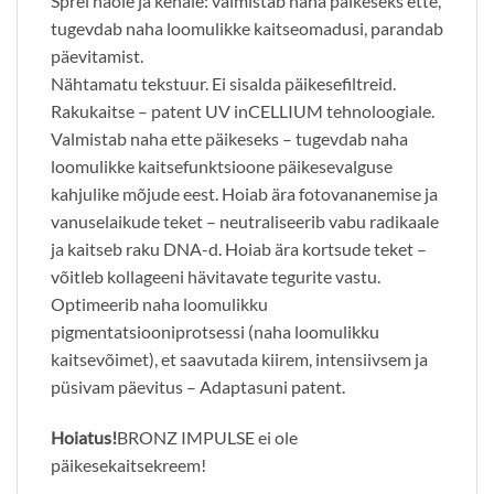
Sprei näole ja kehale: valmistab naha päikeseks ette,
tugevdab naha loomulikke kaitseomadusi, parandab
päevitamist.
Nähtamatu tekstuur. Ei sisalda päikesefiltreid.
Rakukaitse – patent UV inCELLIUM tehnoloogiale.
Valmistab naha ette päikeseks – tugevdab naha
loomulikke kaitsefunktsioone päikesevalguse
kahjulike mõjude eest. Hoiab ära fotovananemise ja
vanuselaikude teket – neutraliseerib vabu radikaale
ja kaitseb raku DNA-d. Hoiab ära kortsude teket –
võitleb kollageeni hävitavate tegurite vastu.
Optimeerib naha loomulikku
pigmentatsiooniprotsessi (naha loomulikku
kaitsevõimet), et saavutada kiirem, intensiivsem ja
püsivam päevitus – Adaptasuni patent.
Hoiatus!
BRONZ IMPULSE ei ole
päikesekaitsekreem!