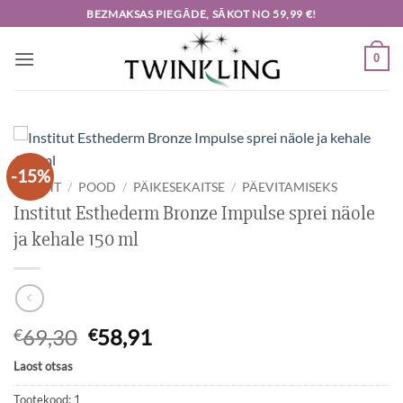
Skip
BEZMAKSAS PIEGĀDE, SĀKOT NO 59,99 €!
to
content
0
-15%
ESILEHT
/
POOD
/
PÄIKESEKAITSE
/
PÄEVITAMISEKS
Institut Esthederm Bronze Impulse sprei näole
ja kehale 150 ml
Algne
Current
69,30
58,91
€
€
hind
price
Laost otsas
oli:
is:
€69,30.
€58,91.
Tootekood:
1