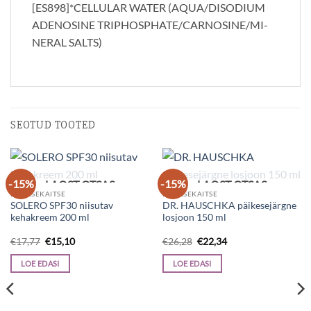
[ES898]*CELLULAR WATER (AQUA/DISODIUM
ADENOSINE TRIPHOSPHATE/CARNOSINE/MI-
NERAL SALTS)
SEOTUD TOOTED
-15%
-15%
LAOST OTSAS
LAOST OTSAS
PÄIKESEKAITSE
PÄIKESEKAITSE
SOLERO SPF30 niisutav
DR. HAUSCHKA päikesejärgne
kehakreem 200 ml
losjoon 150 ml
Algne
Current
Algne
Current
€
17,77
€
15,10
€
26,28
€
22,34
hind
price
hind
price
oli:
is:
oli:
is:
LOE EDASI
LOE EDASI
€17,77.
€15,10.
€26,28.
€22,34.