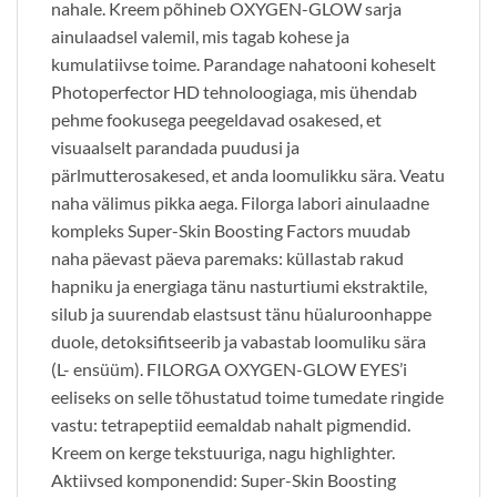
nahale. Kreem põhineb OXYGEN-GLOW sarja
ainulaadsel valemil, mis tagab kohese ja
kumulatiivse toime. Parandage nahatooni koheselt
Photoperfector HD tehnoloogiaga, mis ühendab
pehme fookusega peegeldavad osakesed, et
visuaalselt parandada puudusi ja
pärlmutterosakesed, et anda loomulikku sära. Veatu
naha välimus pikka aega. Filorga labori ainulaadne
kompleks Super-Skin Boosting Factors muudab
naha päevast päeva paremaks: küllastab rakud
hapniku ja energiaga tänu nasturtiumi ekstraktile,
silub ja suurendab elastsust tänu hüaluroonhappe
duole, detoksifitseerib ja vabastab loomuliku sära
(L- ensüüm). FILORGA OXYGEN-GLOW EYES’i
eeliseks on selle tõhustatud toime tumedate ringide
vastu: tetrapeptiid eemaldab nahalt pigmendid.
Kreem on kerge tekstuuriga, nagu highlighter.
Aktiivsed komponendid: Super-Skin Boosting