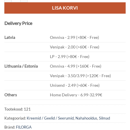
€42,05.
€35,74.
LISA KORVI
Delivery Price
Latvia
Omniva - 2.99 (>80€ - Free)
Venipak - 2.00 (>60€ - Free)
LP - 2.99 (>80€ - Free)
Lithuania / Estonia
Omniva - 4.99 (>160€ - Free)
Venipak - 3.50/3.99 (>120€ - Free)
Unisend - 2.49 (>60€ - Free)
Others
Home Delivery - 6.99-32.99€
Tootekood:
121
Kategooriad:
Kreemid / Geelid / Seerumid
,
Nahahooldus
,
Silmad
Bränd:
FILORGA