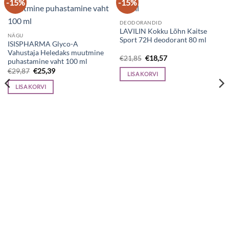
-15%
-15%
DEODORANDID
LAVILIN Kokku Lõhn Kaitse
NÄGU
Sport 72H deodorant 80 ml
ISISPHARMA Glyco-A
Vahustaja Heledaks muutmine
Algne
Current
€
21,85
€
18,57
puhastamine vaht 100 ml
hind
price
Algne
Current
€
29,87
€
25,39
oli:
is:
LISA KORVI
hind
price
€21,85.
€18,57.
oli:
is:
LISA KORVI
€29,87.
€25,39.