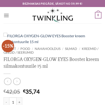
Skip
BEZMAKSAS PIEGĀDE, SĀKOT NO 59,99 €!
to
content
0
-15%
ESILEHT
/
POOD
/
NAHAHOOLDUS
/
SILMAD
/
KREEMID /
GEELID / SEERUMID
FILORGA OXYGEN-GLOW EYES Booster kreem
silmakontuurile 15 ml
Algne
Current
42,05
35,74
€
€
hind
price
FILORGA OXYGEN-GLOW EYES Booster kreem silmakontuurile 15 ml
oli:
is: