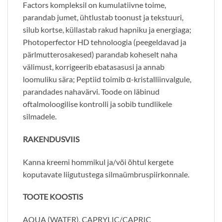
Factors kompleksil on kumulatiivne toime,
parandab jumet, ühtlustab toonust ja tekstuuri,
silub kortse, küllastab rakud hapniku ja energiaga;
Photoperfector HD tehnoloogia (peegeldavad ja
pärlmutterosakesed) parandab koheselt naha
välimust, korrigeerib ebatasasusi ja annab
loomuliku sära; Peptiid toimib α-kristalliinvalgule,
parandades nahavärvi. Toode on läbinud
oftalmoloogilise kontrolli ja sobib tundlikele
silmadele.
RAKENDUSVIIS
Kanna kreemi hommikul ja/või õhtul kergete
koputavate liigutustega silmaümbruspiirkonnale.
TOOTE KOOSTIS
AQUA (WATER), CAPRYLIC/CAPRIC