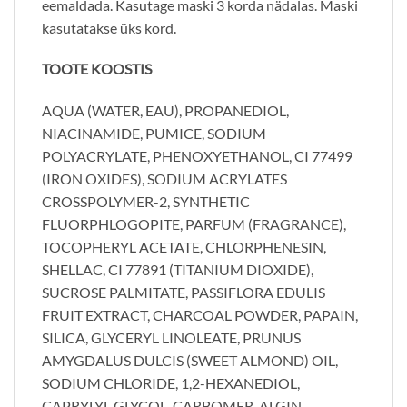
eemaldada. Kasutage maski 3 korda nädalas. Maski
kasutatakse üks kord.
TOOTE KOOSTIS
AQUA (WATER, EAU), PROPANEDIOL,
NIACINAMIDE, PUMICE, SODIUM
POLYACRYLATE, PHENOXYETHANOL, CI 77499
(IRON OXIDES), SODIUM ACRYLATES
CROSSPOLYMER-2, SYNTHETIC
FLUORPHLOGOPITE, PARFUM (FRAGRANCE),
TOCOPHERYL ACETATE, CHLORPHENESIN,
SHELLAC, CI 77891 (TITANIUM DIOXIDE),
SUCROSE PALMITATE, PASSIFLORA EDULIS
FRUIT EXTRACT, CHARCOAL POWDER, PAPAIN,
SILICA, GLYCERYL LINOLEATE, PRUNUS
AMYGDALUS DULCIS (SWEET ALMOND) OIL,
SODIUM CHLORIDE, 1,2-HEXANEDIOL,
CAPRYLYL GLYCOL, CARBOMER, ALGIN,