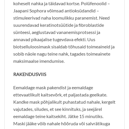
koheselt nahka ja täidavad kortse. Polüfenoolid –
Jaapani Sophora võimsad antioksüdandid –
stimuleerivad naha loomulikku paranemist. Need
suurendavad keratinotsüütide ja fibroblastide
sünteesi, aeglustavad vananemisprotsessi ja
annavad pikaajalise tugevdava efekti. Uus
biotselluloosimask sisaldab tõhusaid toimeaineid ja
sobib näole nagu teine ​​nahk, tagades toimeainete
maksimaalse imendumise.
RAKENDUSVIIS
Eemaldage mask pakendist ja eemaldage
ettevaatlikult kaitsevõrk, et paljastada geelkate.
Kandke mask põhjalikult puhastatud nahale, kergelt
vajutades, siludes, et see kinnituks, ja seejärel
eemaldage teine ​​kaitsekiht. Jätke 15 minutiks.
Maski jääke võib nahale hõõruda või salvrätikuga