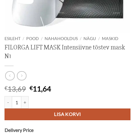
ESILEHT
/
POOD
/
NAHAHOOLDUS
/
NÄGU
/
MASKID
FILORGA LIFT MASK Intensiivne tõstev mask
N1
Algne
Current
13,69
11,64
€
€
hind
price
FILORGA LIFT MASK Intensiivne tõstev mask N1 kogus
oli:
is:
€13,69.
€11,64.
LISA KORVI
Delivery Price