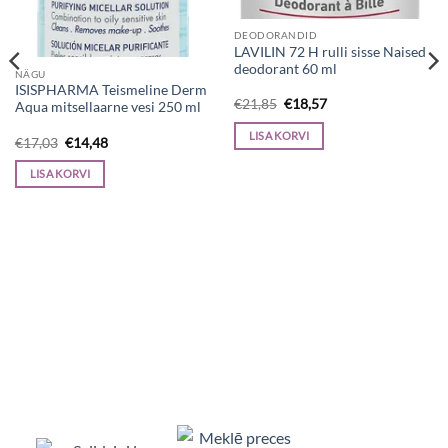
DEODORANDID
LAVILIN 72 H rulli sisse Naised
deodorant 60 ml
NÄGU
ISISPHARMA Teismeline Derm
Algne
Current
€
21,85
€
18,57
Aqua mitsellaarne vesi 250 ml
hind
price
oli:
is:
LISA KORVI
Algne
Current
€21,85.
€18,57.
€
17,03
€
14,48
hind
price
oli:
is:
LISA KORVI
€17,03.
€14,48.