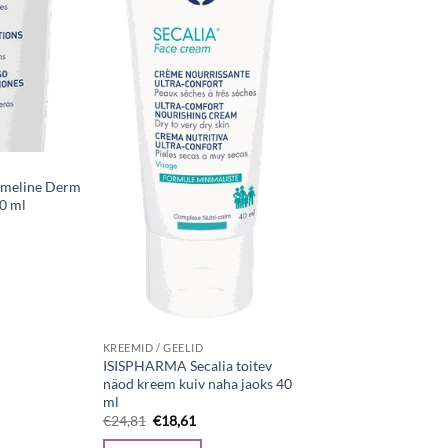
meline Derm
0 ml
rrent
ice
0,01.
KREEMID / GEELID
ISISPHARMA Secalia toitev
näod kreem kuiv naha jaoks 40
ml
Algne
Current
€
24,81
€
18,61
hind
price
oli:
is: