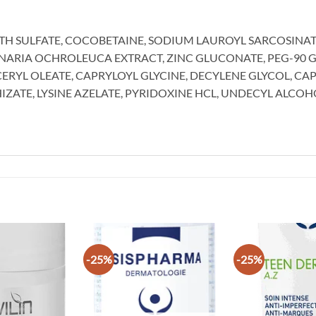
H SULFATE, COCOBETAINE, SODIUM LAUROYL SARCOSINATE
ARIA OCHROLEUCA EXTRACT, ZINC GLUCONATE, PEG-90 G
RYL OLEATE, CAPRYLOYL GLYCINE, DECYLENE GLYCOL, CAP
ATE, LYSINE AZELATE, PYRIDOXINE HCL, UNDECYL ALCOHOL
-25%
-25%