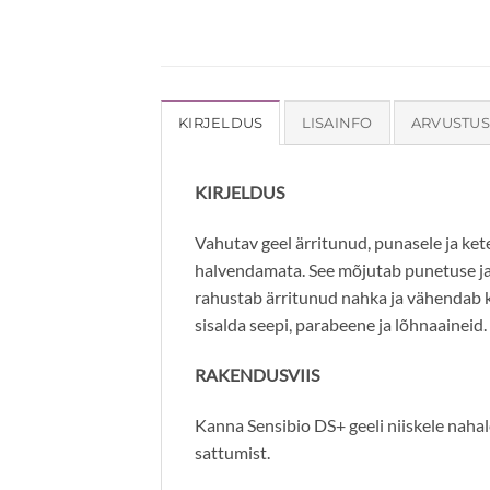
KIRJELDUS
LISAINFO
ARVUSTUS
KIRJELDUS
Vahutav geel ärritunud, punasele ja ket
halvendamata. See mõjutab punetuse ja
rahustab ärritunud nahka ja vähendab k
sisalda seepi, parabeene ja lõhnaaineid
RAKENDUSVIIS
Kanna Sensibio DS+ geeli niiskele nahale
sattumist.