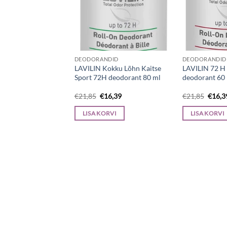
DEODORANDID
DEODORANDID
A Urelia Geel 10 %
LAVILIN Kokku Lõhn Kaitse
LAVILIN 72 H r
astamine abinõu
Sport 72H deodorant 80 ml
deodorant 60
gne
Current
Algne
Current
Algne
3,90
€
21,85
€
16,39
€
21,85
€
16,3
nd
price
hind
price
hind
:
is:
oli:
is:
oli:
RVI
LISA KORVI
LISA KORVI
8,53.
€13,90.
€21,85.
€16,39.
€21,8