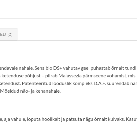
ED (0)
endavale nahale. Sensibio DS+ vahutav geel puhastab õrnalt tundli
 ketenduse põhjust – piirab Malassezia pärmseene vohamist, mis 
etendust. Patenteeritud looduslik kompleks D.A.F. suurendab nah
. Mõeldud näo- ja kehanahale.
, aja vahule, loputa hoolikalt ja patsuta nägu õrnalt kuivaks. Kas