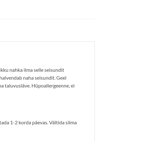
kku nahka ilma selle seisundit
halvendab naha seisundit. Geel
a taluvusläve. Hüpoallergeenne, ei
utada 1-2 korda päevas. Vältida silma