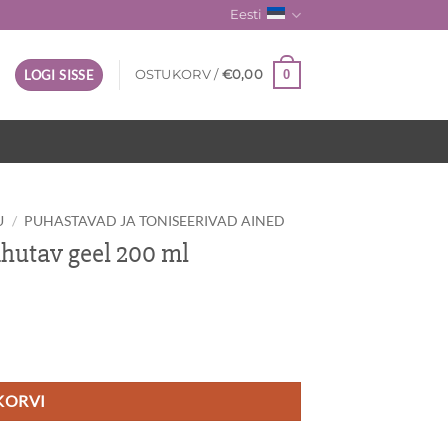
Eesti
0
LOGI SISSE
OSTUKORV /
€
0,00
U
/
PUHASTAVAD JA TONISEERIVAD AINED
utav geel 200 ml
ogus
 KORVI