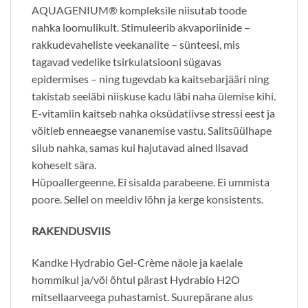
AQUAGENIUM® kompleksile niisutab toode
nahka loomulikult. Stimuleerib akvaporiinide –
rakkudevaheliste veekanalite – sünteesi, mis
tagavad vedelike tsirkulatsiooni sügavas
epidermises – ning tugevdab ka kaitsebarjääri ning
takistab seeläbi niiskuse kadu läbi naha ülemise kihi.
E-vitamiin kaitseb nahka oksüdatiivse stressi eest ja
võitleb enneaegse vananemise vastu. Salitsüülhape
silub nahka, samas kui hajutavad ained lisavad
koheselt sära.
Hüpoallergeenne. Ei sisalda parabeene. Ei ummista
poore. Sellel on meeldiv lõhn ja kerge konsistents.
RAKENDUSVIIS
Kandke Hydrabio Gel-Crème näole ja kaelale
hommikul ja/või õhtul pärast Hydrabio H2O
mitsellaarveega puhastamist. Suurepärane alus