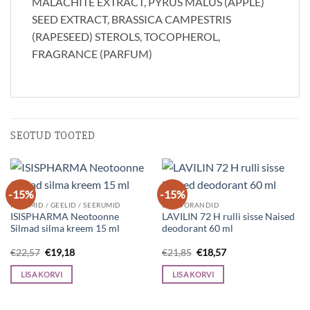
MALACHITE EXTRACT, PYRUS MALUS (APPLE)
SEED EXTRACT, BRASSICA CAMPESTRIS
(RAPESEED) STEROLS, TOCOPHEROL,
FRAGRANCE (PARFUM)
SEOTUD TOOTED
-15%
-15%
KREEMID / GEELID / SEERUMID
DEODORANDID
ISISPHARMA Neotoonne
LAVILIN 72 H rulli sisse Naised
Silmad silma kreem 15 ml
deodorant 60 ml
Algne
Current
Algne
Current
€
22,57
€
19,18
€
21,85
€
18,57
hind
price
hind
price
oli:
is:
oli:
is:
LISA KORVI
LISA KORVI
€22,57.
€19,18.
€21,85.
€18,57.