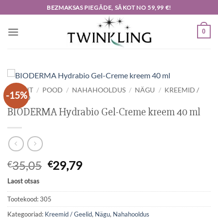
Skip
BEZMAKSAS PIEGĀDE, SĀKOT NO 59,99 €!
to
content
0
ESILEHT
/
POOD
/
NAHAHOOLDUS
/
NÄGU
/
KREEMID /
-15%
GEELID
BIODERMA Hydrabio Gel-Creme kreem 40 ml
Algne
Current
35,05
29,79
€
€
hind
price
Laost otsas
oli:
is:
€35,05.
€29,79.
Tootekood:
305
Kategooriad:
Kreemid / Geelid
,
Nägu
,
Nahahooldus