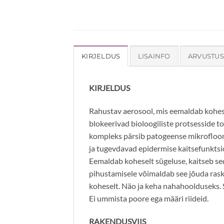
KIRJELDUS
LISAINFO
ARVUSTUS
KIRJELDUS
Rahustav aerosool, mis eemaldab kohe
blokeerivad bioloogiliste protsesside
kompleks pärsib patogeense mikrofloor
ja tugevdavad epidermise kaitsefunktsi
Eemaldab koheselt sügeluse, kaitseb sed
pihustamisele võimaldab see jõuda rask
koheselt. Näo ja keha nahahoolduseks. So
Ei ummista poore ega määri riideid.
RAKENDUSVIIS