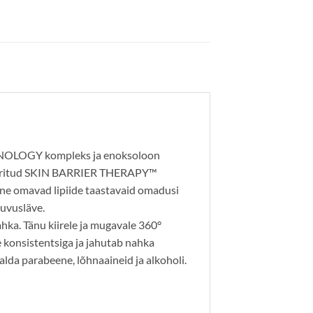
ECHNOLOGY kompleks ja enoksoloon
enteeritud SKIN BARRIER THERAPY™
ne omavad lipiide taastavaid omadusi
luvusläve.
ahka. Tänu kiirele ja mugavale 360°
 konsistentsiga ja jahutab nahka
alda parabeene, lõhnaaineid ja alkoholi.