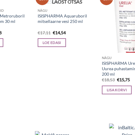
LAOST OTSAS
ID
NÄGU
Metroruboril
ISISPHARMA Aquaruboril
em 30 ml
mitsellaarne vesi 250 ml
Current
Algne
Current
8
€
17,11
€
14,54
price
hind
price
is:
oli:
is:
LOE EDASI
8.
€22,68.
€17,11.
€14,54.
NÄGU
ISISPHARMA Urel
Uurea puhastami
200 ml
Algne
Cu
€
18,53
€
15,75
hind
pr
oli:
is:
LISA KORVI
€18,53.
€1