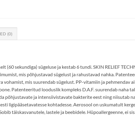
ED (0)
selt (60 sekundiga) sügeluse ja kestab 6 tundi. SKIN RELIEF T
 toimumist, mis põhjustavad sügelust ja rahustavad nahka. Pat
a vohamist, mis suurendab sügelust. PP-vitamiin ja pehmendav ai
oone. Patenteeritud looduslik kompleks D.A.F. suurendab naha ta
a põhjustavate ja intensiivistavate bakterite eest ning niisutab n
esti ligipääsetavatesse kohtadesse. Aerosool on uskumatult kerge
bib täiskasvanutele, lastele ja beebidele. Hüpoallergeenne, ei sis