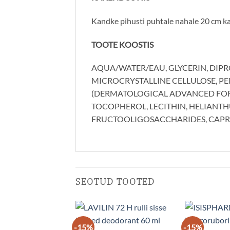
Kandke pihusti puhtale nahale 20 cm kau
TOOTE KOOSTIS
AQUA/WATER/EAU, GLYCERIN, DIPR
MICROCRYSTALLINE CELLULOSE, PEN
(DERMATOLOGICAL ADVANCED FORM
TOCOPHEROL, LECITHIN, HELIANTHU
FRUCTOOLIGOSACCHARIDES, CAPRYL
SEOTUD TOOTED
-15%
-15%