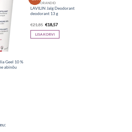
DEODORANDID
LAVILIN Jalg Deodorant
deodorant 13 g
Algne
Current
€
21,85
€
18,57
hind
price
oli:
is:
LISA KORVI
€21,85.
€18,57.
ia Geel 10 %
ne abinõu
rrent
ice
5,75.