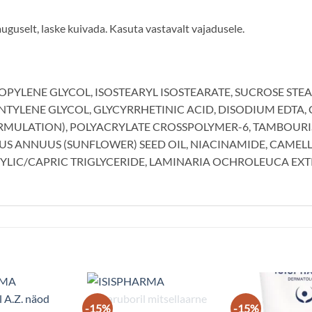
guselt, laske kuivada. Kasuta vastavalt vajadusele.
OPYLENE GLYCOL, ISOSTEARYL ISOSTEARATE, SUCROSE STEA
TYLENE GLYCOL, GLYCYRRHETINIC ACID, DISODIUM EDTA, C
ULATION), POLYACRYLATE CROSSPOLYMER-6, TAMBOURIS
S ANNUUS (SUNFLOWER) SEED OIL, NIACINAMIDE, CAMELLI
IC/CAPRIC TRIGLYCERIDE, LAMINARIA OCHROLEUCA EXTRA
-15%
-15%