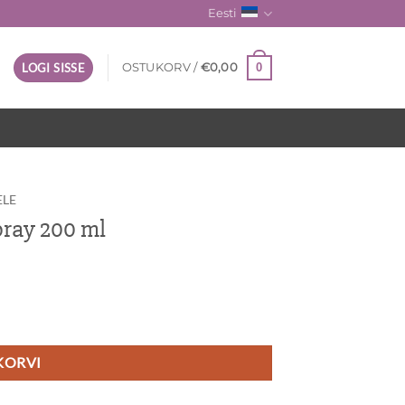
Eesti
0
LOGI SISSE
OSTUKORV /
€
0,00
ELE
ray 200 ml
 KORVI